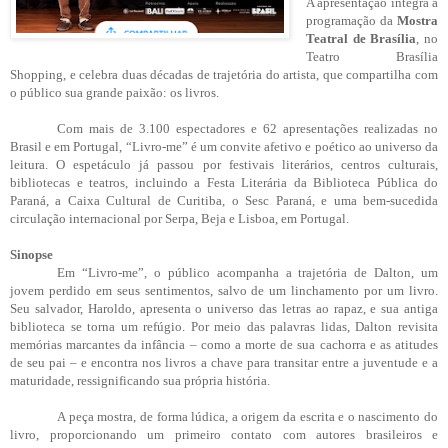
A apresentação integra a
programação da
Mostra
Teatral de Brasília
, no
Teatro Brasília
Shopping, e celebra duas décadas de trajetória do artista, que compartilha com
o público sua grande paixão: os livros.
Com mais de 3.100 espectadores e 62 apresentações realizadas no
Brasil e em Portugal, “Livro-me” é um convite afetivo e poético ao universo da
leitura. O espetáculo já passou por festivais literários, centros culturais,
bibliotecas e teatros, incluindo a Festa Literária da Biblioteca Pública do
Paraná, a Caixa Cultural de Curitiba, o Sesc Paraná, e uma bem-sucedida
circulação internacional por Serpa, Beja e Lisboa, em Portugal.
Sinopse
Em “Livro-me”, o público acompanha a trajetória de Dalton, um
jovem perdido em seus sentimentos, salvo de um linchamento por um livro.
Seu salvador, Haroldo, apresenta o universo das letras ao rapaz, e sua antiga
biblioteca se torna um refúgio. Por meio das palavras lidas, Dalton revisita
memórias marcantes da infância – como a morte de sua cachorra e as atitudes
de seu pai – e encontra nos livros a chave para transitar entre a juventude e a
maturidade, ressignificando sua própria história.
A peça mostra, de forma lúdica, a origem da escrita e o nascimento do
livro, proporcionando um primeiro contato com autores brasileiros e