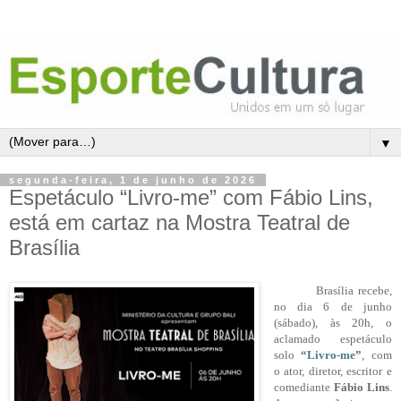
▼
segunda-feira, 1 de junho de 2026
Espetáculo “Livro-me” com Fábio Lins,
está em cartaz na Mostra Teatral de
Brasília
Brasília recebe,
no dia 6 de junho
(sábado), às 20h, o
aclamado espetáculo
solo
“
Livro-me
”
, com
o ator, diretor, escritor e
comediante
Fábio Lins
.