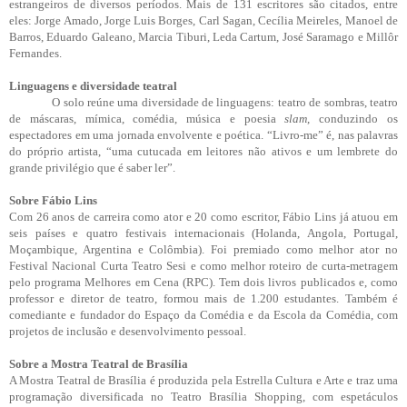
estrangeiros de diversos períodos. Mais de 131 escritores são citados, entre
eles: Jorge Amado, Jorge Luis Borges, Carl Sagan, Cecília Meireles, Manoel de
Barros, Eduardo Galeano, Marcia Tiburi, Leda Cartum, José Saramago e Millôr
Fernandes.
Linguagens e diversidade teatral
O solo reúne uma diversidade de linguagens: teatro de sombras, teatro
de máscaras, mímica, comédia, música e poesia
slam
, conduzindo os
espectadores em uma jornada envolvente e poética. “Livro-me” é, nas palavras
do próprio artista, “uma cutucada em leitores não ativos e um lembrete do
grande privilégio que é saber ler”.
Sobre Fábio Lins
Com 26 anos de carreira como ator e 20 como escritor, Fábio Lins já atuou em
seis países e quatro festivais internacionais (Holanda, Angola, Portugal,
Moçambique, Argentina e Colômbia). Foi premiado como melhor ator no
Festival Nacional Curta Teatro Sesi e como melhor roteiro de curta-metragem
pelo programa Melhores em Cena (RPC). Tem dois livros publicados e, como
professor e diretor de teatro, formou mais de 1.200 estudantes. Também é
comediante e fundador do Espaço da Comédia e da Escola da Comédia, com
projetos de inclusão e desenvolvimento pessoal.
Sobre a Mostra Teatral de Brasília
A Mostra Teatral de Brasília é produzida pela Estrella Cultura e Arte e traz uma
programação diversificada no Teatro Brasília Shopping, com espetáculos