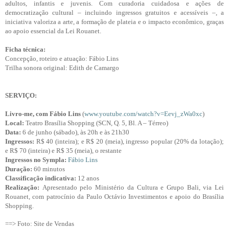
adultos, infantis e juvenis. Com curadoria cuidadosa e ações de
democratização cultural – incluindo ingressos gratuitos e acessíveis –, a
iniciativa valoriza a arte, a formação de plateia e o impacto econômico, graças
ao apoio essencial da Lei Rouanet.
Ficha técnica:
Concepção, roteiro e atuação: Fábio Lins
Trilha sonora original: Edith de Camargo
SERVIÇO:
Livro-me, com Fábio Lins
(
www.youtube.com/watch?v=Eevj_zWa0xc
)
Local:
Teatro Brasília Shopping (SCN, Q. 5, Bl. A – Térreo)
Data:
6 de junho (sábado), às 20h e às 21h30
Ingressos:
R$ 40 (inteira); e R$ 20 (meia), ingresso popular (20% da lotação);
e R$ 70 (inteira) e R$ 35 (meia), o restante
Ingressos no Sympla:
Fábio Lins
Duração:
60 minutos
Classificação indicativa:
12 anos
Realização:
Apresentado pelo Ministério da Cultura e Grupo Bali, via Lei
Rouanet, com patrocínio da Paulo Octávio Investimentos e apoio do Brasília
Shopping.
==> Foto: Site de Vendas