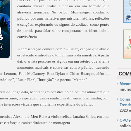
combina música, teatro e poesia em um formato que
atravessa gerações. No palco, Montenegro conduz o
público por uma narrativa que mistura histórias, reflexões
e canções, explorando os signos do zodíaco como ponto
de partida para falar sobre comportamento, identidade e
convivência.
A apresentação começa com “A Lista”, canção que abre o
espetáculo e introduz o tom intimista da narrativa. A partir
daí, o artista percorre os signos em um roteiro que alterna
momentos musicais e conversas com o público, trazendo
ohn Lennon, Paul McCartney, Bob Dylan e Chico Buarque, além de
COM
andolins”, “Lua e Flor”, “Intuição” e o poema “Metade”.
Mason
imuno
ceira de longa data, Montenegro constrói no palco uma atmosfera que
a nova turnê, o espetáculo ganha ainda uma dimensão multimídia, com
Coins 
Trends
z e interações visuais que ampliam a experiência do público.
2023 e
entista Alexandre Meu Rei e a violoncelista Janaína Salles, em uma
OPC re
es e reforça o caráter dinâmico da montagem.
solida