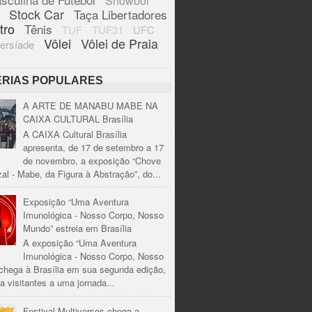
Showbol
Stock Car
Taça Libertadores
tro
Tênis
TUF
TUF31
UFC
Vôlei
Vôlei de Praia
ersíade
ÉRIAS POPULARES
A ARTE DE MANABU MABE NA
CAIXA CULTURAL Brasília
A CAIXA Cultural Brasília
apresenta, de 17 de setembro a 17
de novembro, a exposição “Chove
al - Mabe, da Figura à Abstração”, do...
Exposição “Uma Aventura
Imunológica - Nosso Corpo, Nosso
Mundo” estreia em Brasília
A exposição “Uma Aventura
Imunológica - Nosso Corpo, Nosso
chega à Brasília em sua segunda edição,
a visitantes a uma jornada...
Festival Multiversos chega a