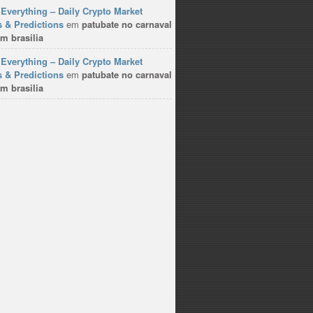
Everything – Daily Crypto Market
 & Predictions
em
patubate no carnaval
m brasilia
Everything – Daily Crypto Market
 & Predictions
em
patubate no carnaval
m brasilia