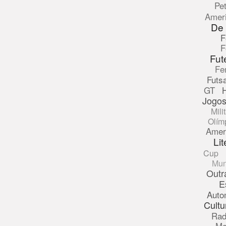
Pe
Amer
De
F
F
Fut
Fe
Futsa
GT
Jogos
Mili
Olím
Amer
Lit
Cup
Mun
Outr
E
Auto
Cultu
Rad
Ma