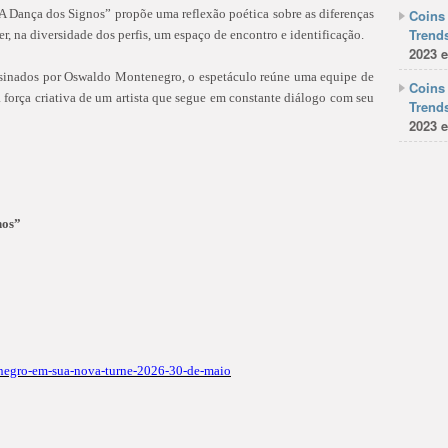
“A Dança dos Signos” propõe uma reflexão poética sobre as diferenças
Coins 
Trends
, na diversidade dos perfis, um espaço de encontro e identificação.
2023 e
ssinados por Oswaldo Montenegro, o espetáculo reúne uma equipe de
Coins 
a força criativa de um artista que segue em constante diálogo com seu
Trends
2023 e
nos”
negro-em-sua-nova-turne-2026-30-de-maio