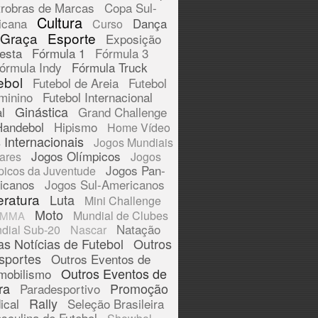
trobras de Marcas
Copa Sul-
Cultura
icana
Dança
Curso
 Graça
Esporte
Exposição
esta
Fórmula 1
Fórmula 3
órmula Indy
Fórmula Truck
ebol
Futebol de Areia
Futebol
minino
Futebol Internacional
Ginástica
l
Grand Challenge
Handebol
Hipismo
Home Vídeo
 Internacionais
Jogos Mundiais
Jogos Olímpicos
tares
Jogos
Jogos Pan-
picos da Juventude
icanos
Jogos Sul-Americanos
eratura
Luta
Mini Challenge
Moto
Mundial de Clubes
MMA
Natação
dial Sub-20
Nascar
as Notícias de Futebol
Outros
sportes
Outros Eventos de
Outros Eventos de
mobilismo
ra
Promoção
Paradesportivo
Rally
ical
Seleção Brasileira
sculina de Futebol