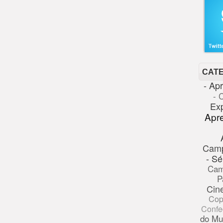
CAT
- Ap
- 
Ex
Apr
Cam
- Sé
Cam
P
Cin
Cop
Confe
do Mu