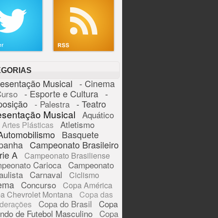
EGORIAS
resentação Musical
- Cinema
- Esporte e Cultura
-
Curso
posição
- Teatro
- Palestra
esentação Musical
Aquático
Atletismo
Artes Plásticas
Automobilismo
Basquete
panha
Campeonato Brasileiro
rie A
Campeonato Brasiliense
peonato Carioca
Campeonato
aulista
Carnaval
Ciclismo
ema
Concurso
Copa América
a Chevrolet Montana
Copa das
Copa do Brasil
Copa
derações
ndo de Futebol Masculino
Copa