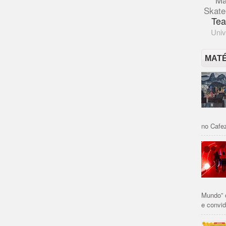
Skate
Tea
Univ
MAT
no Cafez
Mundo” 
e convid