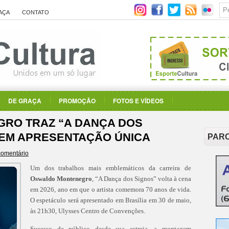
AÇA
CONTATO
DE GRAÇA
PROMOÇÃO
FOTOS E VÍDEOS
RO TRAZ “A DANÇA DOS
A EM APRESENTAÇÃO ÚNICA
PAR
comentário
Um dos trabalhos mais emblemáticos da carreira de
Oswaldo Montenegro
, “A Dança dos Signos” volta à cena
em 2026, ano em que o artista comemora 70 anos de vida.
O espetáculo será apresentado em Brasília em 30 de maio,
às 21h30, Ulysses Centro de Convenções.
Sucesso de público desde sua estreia, a montagem