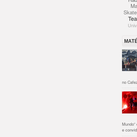
Ma
Skate
Tea
Univ
MAT
no Cafez
Mundo” 
e convid