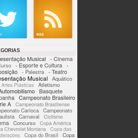
EGORIAS
resentação Musical
- Cinema
- Esporte e Cultura
-
Curso
posição
- Teatro
- Palestra
esentação Musical
Aquático
Atletismo
Artes Plásticas
Automobilismo
Basquete
panha
Campeonato Brasileiro
rie A
Campeonato Brasiliense
peonato Carioca
Campeonato
aulista
Carnaval
Ciclismo
ema
Concurso
Copa América
a Chevrolet Montana
Copa das
Copa do Brasil
Copa
derações