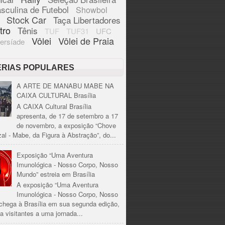
sculina de Futebol
Showbol
Stock Car
Taça Libertadores
tro
Tênis
TUF
TUF31
UFC
Vôlei
Vôlei de Praia
ersíade
ÉRIAS POPULARES
A ARTE DE MANABU MABE NA
CAIXA CULTURAL Brasília
A CAIXA Cultural Brasília
apresenta, de 17 de setembro a 17
de novembro, a exposição “Chove
al - Mabe, da Figura à Abstração”, do...
Exposição “Uma Aventura
Imunológica - Nosso Corpo, Nosso
Mundo” estreia em Brasília
A exposição “Uma Aventura
Imunológica - Nosso Corpo, Nosso
chega à Brasília em sua segunda edição,
a visitantes a uma jornada...