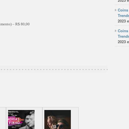
2023 e
Coins 
Trends
2023 e
imento) – R$ 80,00
Coins 
Trends
2023 e