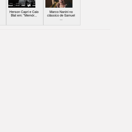
Herson Capri e Caio
Marco Nanini no
Blat em: "Memór...
clássico de Samuel
...