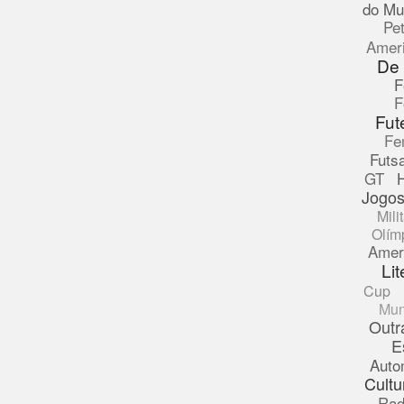
do Mu
Pe
Amer
De
F
F
Fut
Fe
Futsa
GT
Jogos
Mili
Olím
Amer
Lit
Cup
Mun
Outr
E
Auto
Cultu
Rad