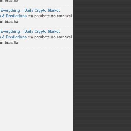
m brasilia
Everything – Daily Crypto Market
 & Predictions
em
patubate no carnaval
m brasilia
Everything – Daily Crypto Market
 & Predictions
em
patubate no carnaval
m brasilia