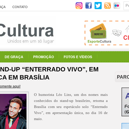
AÇA
CONTATO
DE GRAÇA
PROMOÇÃO
FOTOS E VÍDEOS
AND-UP “ENTERRADO VIVO”, EM
A EM BRASÍLIA
PAR
omente aqui!
O humorista Léo Lins, um dos nomes mais
conhecidos do stand-up brasileiro, retorna a
Brasília com seu espetáculo solo “Enterrado
Vivo”, em apresentação única, no dia 16 de
maio.