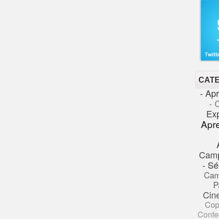
CAT
- Ap
- 
Ex
Apr
Cam
- Sé
Cam
P
Cin
Cop
Confe