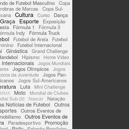
ndo de Futebol Masculino
Copa
trobras de Marcas
Copa Sul-
Cultura
icana
Dança
Curso
 Graça
Esporte
Exposição
esta
Fórmula 1
Fórmula 3
órmula Indy
Fórmula Truck
ebol
Futebol de Areia
Futebol
minino
Futebol Internacional
Ginástica
l
Grand Challenge
Handebol
Hipismo
Home Vídeo
 Internacionais
Jogos Mundiais
Jogos Olímpicos
tares
Jogos
Jogos Pan-
picos da Juventude
icanos
Jogos Sul-Americanos
eratura
Luta
Mini Challenge
Moto
Mundial de Clubes
MMA
Natação
dial Sub-20
Nascar
as Notícias de Futebol
Outros
sportes
Outros Eventos de
Outros Eventos de
mobilismo
ra
Promoção
Paradesportivo
Rally
ical
Seleção Brasileira