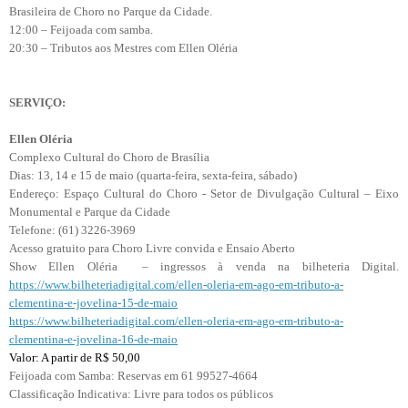
Brasileira de Choro no Parque da Cidade.
12:00 – Feijoada com samba.
20:30 – Tributos aos Mestres com Ellen Oléria
SERVIÇO:
Ellen Oléria
Complexo Cultural do Choro de Brasília
Dias: 13, 14 e 15 de maio (quarta-feira, sexta-feira, sábado)
Endereço: Espaço Cultural do Choro - Setor de Divulgação Cultural – Eixo
Monumental e Parque da Cidade
Telefone: (61) 3226-3969
Acesso gratuito para Choro Livre convida e Ensaio Aberto
Show Ellen Oléria – ingressos à venda na bilheteria Digital.
https://www.bilheteriadigital.com/ellen-oleria-em-ago-em-tributo-a-
clementina-e-jovelina-15-de-maio
https://www.bilheteriadigital.com/ellen-oleria-em-ago-em-tributo-a-
clementina-e-jovelina-16-de-maio
Valor: A partir de R$ 50,00
Feijoada com Samba: Reservas em 61 99527-4664
Classificação Indicativa: Livre para todos os públicos