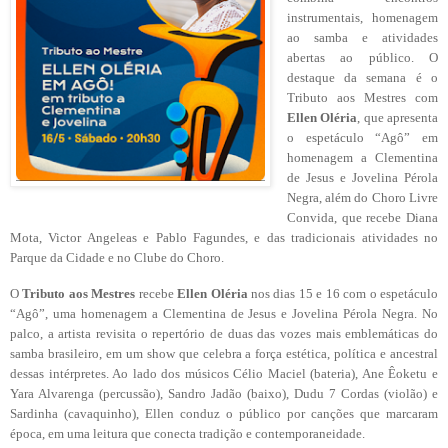
instrumentais, homenagem
ao samba e atividades
abertas ao público. O
destaque da semana é o
Tributo aos Mestres com
Ellen Oléria
, que apresenta
o espetáculo “Agô” em
homenagem a Clementina
de Jesus e Jovelina Pérola
Negra, além do Choro Livre
Convida, que recebe Diana
Mota, Victor Angeleas e Pablo Fagundes, e das tradicionais atividades no
Parque da Cidade e no Clube do Choro.
O
Tributo aos Mestres
recebe
Ellen Oléria
nos dias 15 e 16 com o espetáculo
“Agô”, uma homenagem a Clementina de Jesus e Jovelina Pérola Negra. No
palco, a artista revisita o repertório de duas das vozes mais emblemáticas do
samba brasileiro, em um show que celebra a força estética, política e ancestral
dessas intérpretes. Ao lado dos músicos Célio Maciel (bateria), Ane Êoketu e
Yara Alvarenga (percussão), Sandro Jadão (baixo), Dudu 7 Cordas (violão) e
Sardinha (cavaquinho), Ellen conduz o público por canções que marcaram
época, em uma leitura que conecta tradição e contemporaneidade.