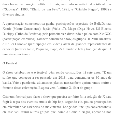
duas horas, no coração político do país, reunindo repertório dos três álbuns
(“Sub-raça”, 1993; “Diário de um Feto”, 1995; e “Câmbio Negro”, 1998) e
diversos singles.
A apresentação comemorativa ganha participações especiais de BellaDonna,
Xande (Mente Consciente), Japão (Viela 17), Magu (Diga How), US Blacks,
Duckjay (Tribo da Periferia), pela primeira vez dividindo o palco com X e GOG
(participação em vídeo). Também somam no show, os grupos DF Zulu Breakers,
e Roller Grooove (participação em vídeo), além de grandes representantes da
capoeira (mestres Jânio, Pequeno, Fiapo, Zé Cláudio e Teté), tradição da qual X
também é praticante.
O Festival
O show celebrativo e o festival vêm sendo construídos há sete anos. “É um
sonho que começou a ser pensado em 2018, para comemorar os 30 anos de
banda. Veio a pandemia, adiamos os planos, mas também aprimoramos muito o
formato dessa celebração. E agora vem!”, afirma X, líder do grupo.
Criar um festival para fazer o show que precisa ser feito foi a solução de X para
fugir à regra dos eventos atuais de hip-hop, segundo ele, pouco preocupados
em relembrar das essências do movimento. Longe dos line-ups convencionais,
ele resolveu reunir outros grupos que, como o Câmbio Negro, apesar da boa