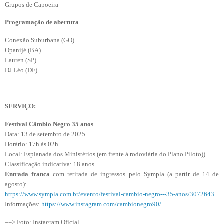
Grupos de Capoeira
Programação de abertura
Conexão Suburbana (GO)
Opanijé (BA)
Lauren (SP)
DJ Léo (DF)
SERVIÇO:
Festival Câmbio Negro 35 anos
Data: 13 de setembro de 2025
Horário: 17h às 02h
Local: Esplanada dos Ministérios (em frente à rodoviária do Plano Piloto))
Classificação indicativa: 18 anos
Entrada franca
com retirada de ingressos pelo Sympla (a partir de 14 de
agosto):
https://www.sympla.com.br/evento/festival-cambio-negro---35-anos/3072643
Informações:
https://www.instagram.com/cambionegro90/
==> Foto: Instagram Oficial