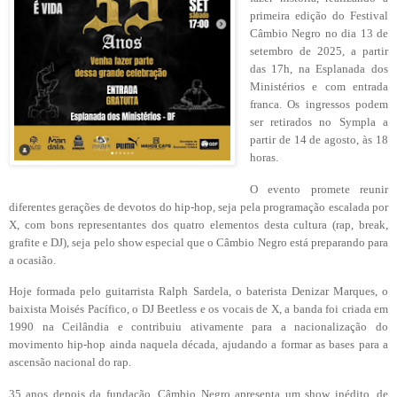
primeira edição do Festival
Câmbio Negro no dia 13 de
setembro de 2025, a partir
das 17h, na Esplanada dos
Ministérios e com entrada
franca. Os ingressos podem
ser retirados no Sympla a
partir de 14 de agosto, às 18
horas.
O evento promete reunir
diferentes gerações de devotos do hip-hop, seja pela programação escalada por
X, com bons representantes dos quatro elementos desta cultura (rap, break,
grafite e DJ), seja pelo show especial que o Câmbio Negro está preparando para
a ocasião.
Hoje formada pelo guitarrista Ralph Sardela, o baterista Denizar Marques, o
baixista Moisés Pacífico, o DJ Beetless e os vocais de X, a banda foi criada em
1990 na Ceilândia e contribuiu ativamente para a nacionalização do
movimento hip-hop ainda naquela década, ajudando a formar as bases para a
ascensão nacional do rap.
35 anos depois da fundação, Câmbio Negro apresenta um show inédito, de