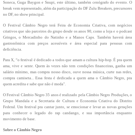
Soneca, Guga Baygon e Snupi, este último, também cenógrafo do evento. O
break vem representado, além da participação do DF Zulu Breakers, precursores
no DF, no show principal.
O Festival Câmbio Negro terá Feira de Economia Criativa, com negócios
criativos que são parceiros do grupo desde os anos 90, como a loja e o podcast
Gringos, o Mercadinho do Natinho e a Manos Caps. Também haverá área
gastronômica com preços acessíveis e área especial para pessoas com
deficiência.
Para X, “o festival é dedicado a todos que amam a cultura hip-hop. É pra quem
ama, vive e sente. Quem às vezes não tem condições financeiras, ganha um
salário mínimo, mas compra nosso disco, ouve nossa música, curte nas redes,
compra camiseta... Essa festa é dedicada a quem ama o Câmbio Negro, pra
quem acredita e sabe que não é moda".
O Festival Câmbio Negro 35 anos é realizado pela Câmbio Negro Produções, o
Grupo Mandala e a Secretaria de Cultura e Economia Criativa do Distrito
Federal. Um festival pra cantar junto, se emocionar e levar as novas gerações
para conhecer o legado do rap candango, e sua importância enquanto
movimento de base.
Sobre o Câmbio Negro