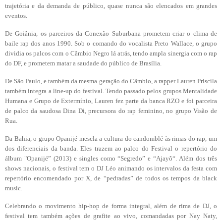
trajetória e da demanda de público, quase nunca são elencados em grandes
eventos.
De Goiânia, os parceiros da Conexão Suburbana prometem criar o clima de
baile rap dos anos 1990. Sob o comando do vocalista Preto Wallace, o grupo
dividia os palcos com o Câmbio Negro lá atrás, tendo ampla sinergia com o rap
do DF, e prometem matar a saudade do público de Brasília.
De São Paulo, e também da mesma geração do Câmbio, a rapper Lauren Priscila
também integra a line-up do festival. Tendo passado pelos grupos Mentalidade
Humana e Grupo de Extermínio, Lauren fez parte da banca RZO e foi parceira
de palco da saudosa Dina Di, precursora do rap feminino, no grupo Visão de
Rua.
Da Bahia, o grupo Opanijé mescla a cultura do candomblé às rimas do rap, um
dos diferenciais da banda. Eles trazem ao palco do Festival o repertório do
álbum "Opanijé” (2013) e singles como “Segredo” e “Ajayô“. Além dos três
shows nacionais, o festival tem o DJ Léo animando os intervalos da festa com
repertório encomendado por X, de “pedradas” de todos os tempos da black
music.
Celebrando o movimento hip-hop de forma integral, além de rima de DJ, o
festival tem também ações de grafite ao vivo, comandadas por Nay Naty,