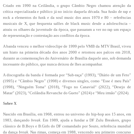
Criado em 1990 na Ceilândia, o grupo Câmbio Negro chamou atenção da
crítica especializada e público já no início daquela década. Sua fusão de rap e
rock a elementos do funk e da soul music dos anos 1970 e 80 – referências
musicais de X, que frequenta salões de black music desde a adolescência –
atraiu os olhares da juventude da época, que passaram a ver no rap um espaço
de representação e contestação aos conflitos da época.
A banda venceu o melhor videoclipe de 1999 pelo VMB da MTV Brasil, viveu
um hiato na primeira década dos anos 2000 e retornou aos palcos em 2018,
durante as comemorações do Aniversário de Brasília daquele ano, sob demanda
incessante do público, que nunca deixou de lhes acompanhar.
A discografia da banda é formada por “Sub-raça” (1993), “Diário de um Feto”
(1995) e “Câmbio Negro” (1998) e diversos singles, como “Esse é meu País”
(1998), “Ninguém Toma“ (2018), “Fogo no Canavial“ (2022), “Desejo de
Matar” (2023), “Ceilândia Revanche do Gueto” (2024) e “Meu irmão” (2024).
Sobre X
Nascido em Brasília, em 1968, entrou no universo do hip-hop aos 15 anos, em
1983, dançando
break
. Em 1989, ajuda a fundar a DF Zulu Breakers, grupo
clássico de B.Boys e B.Girls do DF comandado por Souto, referência mundial
da dança
break
. Nas rimas, começa em 1988, vencendo seu primeiro concurso