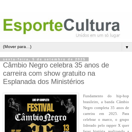
▼
sexta-feira, 5 de setembro de 2025
Câmbio Negro celebra 35 anos de
carreira com show gratuito na
Esplanada dos Ministérios
Fundamento do hip-hop
brasileiro, a banda Câmbio
Negro completa 35 anos de
carreira em 2025. Para
celebrar o marco, o grupo
liderado pelo rapper X quer
fazer história, realizando a