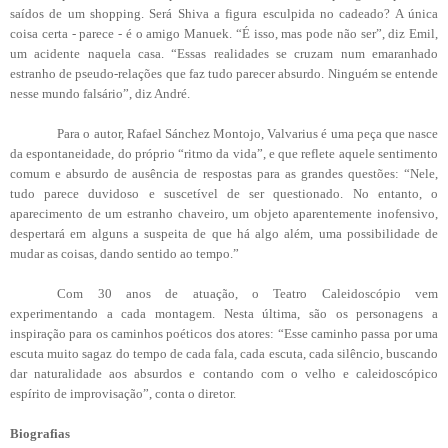
saídos de um shopping. Será Shiva a figura esculpida no cadeado? A única
coisa certa - parece - é o amigo Manuek. “É isso, mas pode não ser”, diz Emil,
um acidente naquela casa. “Essas realidades se cruzam num emaranhado
estranho de pseudo-relações que faz tudo parecer absurdo. Ninguém se entende
nesse mundo falsário”, diz André.
Para o autor, Rafael Sánchez Montojo, Valvarius é uma peça que nasce
da espontaneidade, do próprio “ritmo da vida”, e que reflete aquele sentimento
comum e absurdo de ausência de respostas para as grandes questões: “Nele,
tudo parece duvidoso e suscetível de ser questionado. No entanto, o
aparecimento de um estranho chaveiro, um objeto aparentemente inofensivo,
despertará em alguns a suspeita de que há algo além, uma possibilidade de
mudar as coisas, dando sentido ao tempo.”
Com 30 anos de atuação, o Teatro Caleidoscópio vem
experimentando a cada montagem. Nesta última, são os personagens a
inspiração para os caminhos poéticos dos atores: “Esse caminho passa por uma
escuta muito sagaz do tempo de cada fala, cada escuta, cada silêncio, buscando
dar naturalidade aos absurdos e contando com o velho e caleidoscópico
espírito de improvisação”, conta o diretor.
Biografias