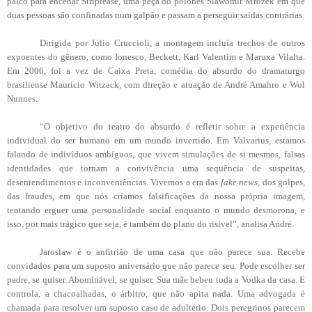
palco para encenar Striptease, uma peça do polonês Slawomir Mrozek em que
duas pessoas são confinadas num galpão e passam a perseguir saídas contrárias.
Dirigida por Júlio Cruccioli, a montagem incluía trechos de outros
expoentes do gênero, como Ionesco, Beckett, Karl Valentim e Maruxa Vilalta.
Em 2006, foi a vez de Caixa Preta, comédia do absurdo do dramaturgo
brasiliense Maurício Witzack, com direção e atuação de André Amahro e Wol
Nunnes.
“O objetivo do teatro do absurdo é refletir sobre a experiência
individual do ser humano em um mundo invertido. Em Valvarius, estamos
falando de indivíduos ambíguos, que vivem simulações de si mesmos, falsas
identidades que tornam a convivência uma sequência de suspeitas,
desentendimentos e inconveniências. Vivemos a era das
fake news
, dos golpes,
das fraudes, em que nós criamos falsificações da nossa própria imagem,
tentando erguer uma personalidade social enquanto o mundo desmorona, e
isso, por mais trágico que seja, é também do plano do risível”, analisa André.
Jaroslaw é o anfitrião de uma casa que não parece sua. Recebe
convidados para um suposto aniversário que não parece seu. Pode escolher ser
padre, se quiser. Abominável, se quiser. Sua mãe bebeu toda a Vodka da casa. E
controla, a chacoalhadas, o árbitro, que não apita nada. Uma advogada é
chamada para resolver um suposto caso de adultério. Dois peregrinos parecem