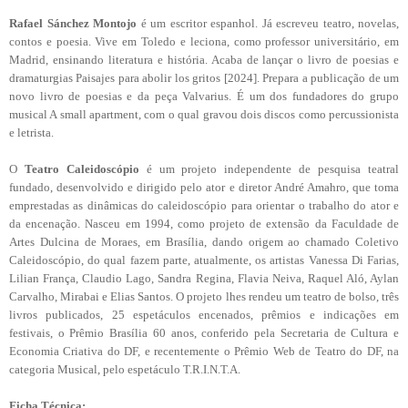
Rafael Sánchez Montojo
é um escritor espanhol. Já escreveu teatro, novelas,
contos e poesia. Vive em Toledo e leciona, como professor universitário, em
Madrid, ensinando literatura e história. Acaba de lançar o livro de poesias e
dramaturgias Paisajes para abolir los gritos [2024]. Prepara a publicação de um
novo livro de poesias e da peça Valvarius. É um dos fundadores do grupo
musical A small apartment, com o qual gravou dois discos como percussionista
e letrista.
O
Teatro Caleidoscópio
é um projeto independente de pesquisa teatral
fundado, desenvolvido e dirigido pelo ator e diretor André Amahro, que toma
emprestadas as dinâmicas do caleidoscópio para orientar o trabalho do ator e
da encenação. Nasceu em 1994, como projeto de extensão da Faculdade de
Artes Dulcina de Moraes, em Brasília, dando origem ao chamado Coletivo
Caleidoscópio, do qual fazem parte, atualmente, os artistas Vanessa Di Farias,
Lilian França, Claudio Lago, Sandra Regina, Flavia Neiva, Raquel Aló, Aylan
Carvalho, Mirabai e Elias Santos. O projeto lhes rendeu um teatro de bolso, três
livros publicados, 25 espetáculos encenados, prêmios e indicações em
festivais, o Prêmio Brasília 60 anos, conferido pela Secretaria de Cultura e
Economia Criativa do DF, e recentemente o Prêmio Web de Teatro do DF, na
categoria Musical, pelo espetáculo T.R.I.N.T.A.
Ficha Técnica: