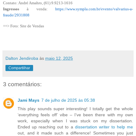
Contato: André Amahro, (61) 9.9213-1616
Ingressos
à venda:
https://www.sympla.com.br/evento/valvarius-a-
fraude/2931808
==> Foto: Site de Vendas
Dalton Jendiroba
às
maio 12, 2025
Compartilhar
3 comentários:
Jami Mays
7 de julho de 2025 às 05:38
This play sounds super interesting! I totally get the whole
‘everything feels off’ vibe – I’ve been there with my own
work, especially when I was stuck on my dissertation.
Ended up reaching out to a
dissertation writer to help me
out, and it made such a difference! Sometimes you just