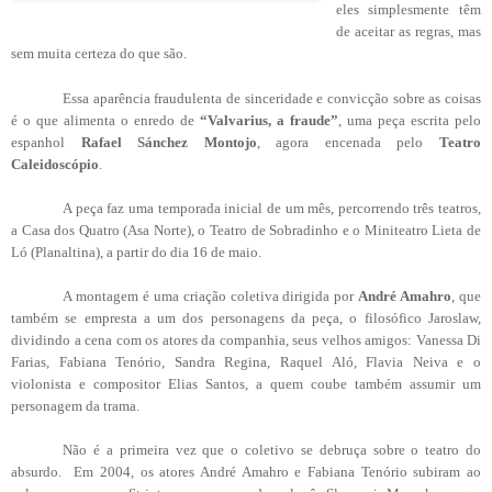
eles simplesmente têm
de aceitar as regras, mas
sem muita certeza do que são.
Essa aparência fraudulenta de sinceridade e convicção sobre as coisas
é o que alimenta o enredo de
“Valvarius, a fraude”
, uma peça escrita pelo
espanhol
Rafael Sánchez Montojo
, agora encenada pelo
Teatro
Caleidoscópio
.
A peça faz uma temporada inicial de um mês, percorrendo três teatros,
a Casa dos Quatro (Asa Norte), o Teatro de Sobradinho e o Miniteatro Lieta de
Ló (Planaltina), a partir do dia 16 de maio.
A montagem é uma criação coletiva dirigida por
André Amahro
, que
também se empresta a um dos personagens da peça, o filosófico Jaroslaw,
dividindo a cena com os atores da companhia, seus velhos amigos: Vanessa Di
Farias, Fabiana Tenório, Sandra Regina, Raquel Aló, Flavia Neiva e o
violonista e compositor Elias Santos, a quem coube também assumir um
personagem da trama.
Não é a primeira vez que o coletivo se debruça sobre o teatro do
absurdo. Em 2004, os atores André Amahro e Fabiana Tenório subiram ao