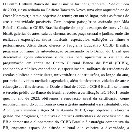
O Centro Cultural Banco do Brasil Brasília foi inaugurado em 12 de outubro
de 2000, e está sediado no Edifício Tancredo Neves, uma obra arquitetônica de
Oscar Niemeyer, e tem o objetivo de reunir, em um só lugar, todas as formas de
arte e criatividade possíveis. Com projeto paisagístico assinado por Alda
Rabello Cunha, o CCBB Brasília dispõe de amplos espaços de convivência,
bistrô, galerias de artes, sala de cinema, teatro, praça central e jardins, onde são
realizados exposições, shows musicais, espetáculos, exibições de filmes e
performances. Além disso, oferece o Programa Educativo CCBB Brasília,
programa contínuo de arte-educação patrocinado pelo Banco do Brasil que
desenvolve ações educativas e culturais para aproximar o visitante da
programação em cartaz no Centro Cultural Banco do Brasil (CCBB),
acolhendo o público espontâneo e, especialmente, milhares de estudantes de
escolas públicas e particulares, universitários e instituições, ao longo do ano,
por meio de visitas mediadas agendadas, além de oferecer atividades de arte e
educação aos fins de semana. Desde o final de 2022, o CCBB Brasília se tornou
o terceiro prédio do Banco do Brasil a receber a certificação ISO 14001, sendo
que, no ano de 2023, obtivemos a renovação anual da certificação, como
reconhecimento do compromisso com a gestão ambiental e a sustentabilidade.
A conquista atendeu à Ação 24 da Agenda 30 BB, cujo objetivo é reforçar a
gestão dos programas, iniciativas e práticas ambientais e de ecoeficiência do
BB e demonstra o alinhamento do CCBB Brasília à estratégia corporativa do
BB, enquanto espaço de difusão cultural que valoriza a diversidade, a