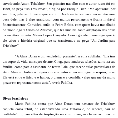
envolvendo Anton Tchekhov. Seu primeiro trabalho com o autor russo foi em
1999, na peça “As Três Irmãs”, dirigida por Enrique Diaz. “Me apaixonei por
sua obra, pelo ser humano que ele foi. Desde então sonhava em montar uma
peça dele, mas é algo grandioso, com muitos personagens e ficaria inviável
financeiramente. Convidei, então, o Pedro Brício, com quem havia trabalhado
no monólogo ‘Diários do Abismo’, que fez uma brilhante adaptação das obras
da escritora mineira Maura Lopes Cançado. Como grande dramaturgo que é,
ele criou a história original que se transformou na peça ‘Um Jardim para
Tchekhov’”.
“A Alma Duran é um verdadeiro presente”, a atriz sublinha. “Ela traz
um sopro de vida, um sopro de arte. Chega para mudar as relações, tanto na sua
família, como para a estudante de teatro Lala, que recebe aulas particulares da
atriz. Alma simboliza a própria arte e o teatro como um lugar de respiro, de ar.
Ela está entre o lírico e o humor, o drama e a comédia - algo que me dá muito
prazer em representar como atriz”, revela Padilha.
Divas brasileiras
Maria Padilha conta que Alma Duran tem bastante de Tchekhov,
“aquela coisa febril, de estar vivendo uma fantasia e, de repente, cair na
realidade”. E, para além da inspiração no autor russo, as chamadas divas do