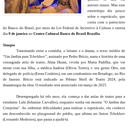
autores russos. Mas esse
estereótipo diz pouco
sobre o espetáculo, que
conta com o patrocínio
do Banco do Brasil, por meio da Lei Federal de Incentivo à Cultura e estreia
dia
9 de janeiro
no
Centro Cultural Banco do Brasil Brasília
.
Sinopse
Transitando entre a comédia, o lirismo e o drama, o texto inédito de
“Um Jardim para Tchekhov”, assinado por Pedro Brício, narra a história de uma
consagrada atriz de teatro, Alma Duran, vivida por Maria Padilha, que vai
morar com sua filha, a médica Isadora (Olivia Torres), e seu genro Otto, um
delegado de polícia (Erom Cordeiro), em um condomínio em Botafogo, no Rio
de Janeiro. Brício está indicado ao Prêmio Shell de Teatro 2024, pela
dramaturgia da obra. O resultado será anunciado em março de 2025.
Desempregada há três anos, ela começa a dar aulas de teatro para a
estudante Lalá (Iohanna Carvalho), enquanto sonha em montar "O Jardim das
Cerejeiras". Ao enfrentar dificuldades para realizar o espetáculo, ela conhece
um desconhecido no playground do prédio, que afirma ser Anton Tchekhov
(Leonardo Medeiros), que passa a ajudá-la.