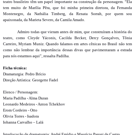
teatro brasileiro têm um papel importante na construção da personagem. “Ela
tem muito de Marília Pêra, que foi minha primeira diretora, da Fernanda
Montenegro, da Nathália Timberg, da Renata Sorrah, por quem sou
apaixonada, da Marieta Severo, da Camila Amado.
Admiro todas que vieram antes de mim, que construíram a história do
teatro, como Cleyde Yáconis, Cacilda Becker, Dercy Gonçalves, Tônia
Carreiro, Myriam Muniz. Quando falamos em artes cênicas no Brasil não tem
como não lembrar da importância dessas divas que pavimentaram a estrada
para nós estarmos aqui”, ressalta Padilha.
Ficha técnica:
Dramaturgia: Pedro Brício
Direção Artística: Georgette Fadel
Elenco / Personagem:
Maria Padilha - Alma Duran
Leonardo Medeiros - Anton Tchekhov
Erom Cordeiro - Otto
Olivia Torres - Isadora
Iohanna Carvalho – Lalá
Interlocução de dramaturgia: André Emídio e Maurício Paroni de Castro