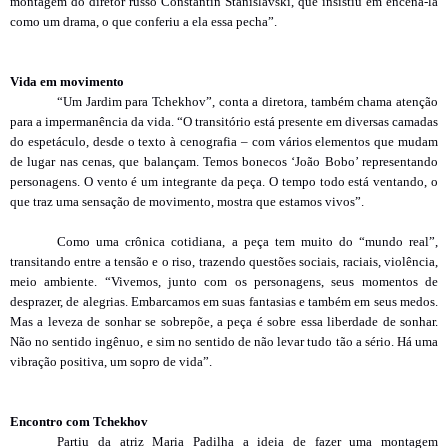
montagem do diretor russo Constantin Stanislavski, que insistiu em encená-la
como um drama, o que conferiu a ela essa pecha”.
Vida em movimento
“Um Jardim para Tchekhov”, conta a diretora, também chama atenção
para a impermanência da vida. “O transitório está presente em diversas camadas
do espetáculo, desde o texto à cenografia – com vários elementos que mudam
de lugar nas cenas, que balançam. Temos bonecos ‘João Bobo’ representando
personagens. O vento é um integrante da peça. O tempo todo está ventando, o
que traz uma sensação de movimento, mostra que estamos vivos”.
Como uma crônica cotidiana, a peça tem muito do “mundo real”,
transitando entre a tensão e o riso, trazendo questões sociais, raciais, violência,
meio ambiente. “Vivemos, junto com os personagens, seus momentos de
desprazer, de alegrias. Embarcamos em suas fantasias e também em seus medos.
Mas a leveza de sonhar se sobrepõe, a peça é sobre essa liberdade de sonhar.
Não no sentido ingênuo, e sim no sentido de não levar tudo tão a sério. Há uma
vibração positiva, um sopro de vida”.
Encontro com Tchekhov
Partiu da atriz Maria Padilha a ideia de fazer uma montagem