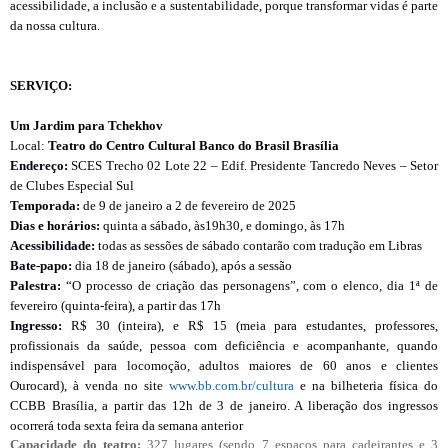
acessibilidade, a inclusão e a sustentabilidade, porque transformar vidas é parte
da nossa cultura.
SERVIÇO:
Um Jardim para Tchekhov
Local:
Teatro do Centro Cultural Banco do Brasil Brasília
Endereço:
SCES Trecho 02 Lote 22 – Edif. Presidente Tancredo Neves – Setor
de Clubes Especial Sul
Temporada:
de 9 de janeiro a 2 de fevereiro de 2025
Dias e horários:
quinta a sábado, às19h30, e domingo, às 17h
Acessibilidade:
todas as sessões de sábado contarão com tradução em Libras
Bate-papo:
dia 18 de janeiro (sábado), após a sessão
Palestra:
“O processo de criação das personagens”, com o elenco, dia 1ª de
fevereiro (quinta-feira), a partir das 17h
Ingresso:
R$ 30 (inteira), e R$ 15 (meia para estudantes, professores,
profissionais da saúde, pessoa com deficiência e acompanhante, quando
indispensável para locomoção, adultos maiores de 60 anos e clientes
Ourocard), à venda no site
www.bb.com.br/cultura
e na bilheteria física do
CCBB Brasília, a partir das 12h de 3 de janeiro. A liberação dos ingressos
ocorrerá toda sexta feira da semana anterior
Capacidade do teatro:
327 lugares (sendo 7 espaços para cadeirantes e 3