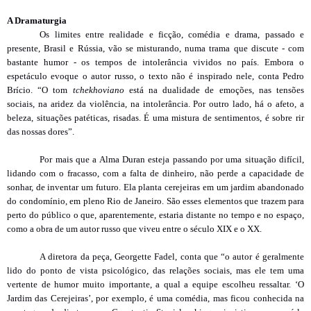
A Dramaturgia
Os limites entre realidade e ficção, comédia e drama, passado e
presente, Brasil e Rússia, vão se misturando, numa trama que discute - com
bastante humor - os tempos de intolerância vividos no país. Embora o
espetáculo evoque o autor russo, o texto não é inspirado nele, conta Pedro
Brício. “O tom
tchekhoviano
está na dualidade de emoções, nas tensões
sociais, na aridez da violência, na intolerância. Por outro lado, há o afeto, a
beleza, situações patéticas, risadas. É uma mistura de sentimentos, é sobre rir
das nossas dores”.
Por mais que a Alma Duran esteja passando por uma situação difícil,
lidando com o fracasso, com a falta de dinheiro, não perde a capacidade de
sonhar, de inventar um futuro. Ela planta cerejeiras em um jardim abandonado
do condomínio, em pleno Rio de Janeiro. São esses elementos que trazem para
perto do público o que, aparentemente, estaria distante no tempo e no espaço,
como a obra de um autor russo que viveu entre o século XIX e o XX.
A diretora da peça, Georgette Fadel, conta que “o autor é geralmente
lido do ponto de vista psicológico, das relações sociais, mas ele tem uma
vertente de humor muito importante, a qual a equipe escolheu ressaltar. ‘O
Jardim das Cerejeiras’, por exemplo, é uma comédia, mas ficou conhecida na