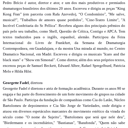
Pedro Brício é autor, diretor e ator, e um dos mais produtivos e premiados
dramaturgos brasileiros dos últimos 20 anos. Escreveu e dirigiu as peças “King
Kong Fran” (em parceria com Rafa Azevedo), “O Condomínio", "Me salve,
musical!", "Trabalhos de amores quase perdidos", "Cine-Teatro Limite", "A
Incrível Confeitaria do Sr. Pellica". Recebeu alguns dos principais prêmios do
país pelo seu trabalho, como Shell, Questão de Crítica, Contigo e APCA. Tem
textos traduzidos para o inglês, espanhol, alemão. Participou da Feira
Internacional do Livro de Frankfurt, da Semana de Dramaturgia
Contemporânea, em Guadalajara, e da mostra Una mirada al mundo, no Centro
Dramatico Nacional, em Madri. Escreveu e dirigiu os musicais "Icaro and the
black stars" e "Show em Simonal". Como diretor, além dos seus próprios textos,
encenou peças de Samuel Beckett, Edward Albee, Rafael Spregelburd, Patricia
Melo e Hilda Hilst.
Georgette Fadel
, diretora
Georgette Fadel é diretora e atriz de formação acadêmica. Durante os anos 90 se
engaja e faz parte do florescimento de um forte movimento de grupos na cidade
de São Paulo. Participa da fundação de companhias como Cia do Latão, Núcleo
Bartolomeu de depoimentos e Cia São Jorge de Variedades, onde dirigiu e
atuou em diversos espetáculos marcantes do movimento estético da virada do
século como "O nome do Sujeito", "Bartolomeu que será que nele deu",
"Biedermann e os incendiários," "Bastianas", "Barafonda", "Quem não sabe