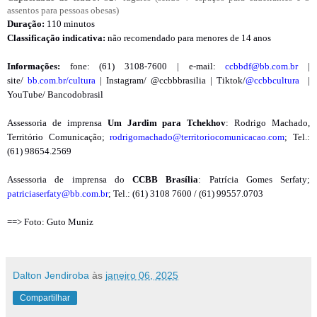
assentos para pessoas obesas)
Duração:
110 minutos
Classificação indicativa:
não recomendado para menores de 14 anos
Informações:
fone: (61) 3108-7600 | e-mail:
ccbbdf@bb.com.br
|
site/
bb.com.br/cultura
| Instagram/ @ccbbbrasilia | Tiktok/
@ccbbcultura
|
YouTube/ Bancodobrasil
Assessoria de imprensa
Um Jardim para Tchekhov
: Rodrigo Machado,
Território Comunicação;
rodrigomachado@territoriocomunicacao.com
; Tel.:
(61) 98654.2569
Assessoria de imprensa do
CCBB Brasília
: Patrícia Gomes Serfaty;
patriciaserfaty@bb.com.br
; Tel.: (61) 3108 7600 / (61) 99557.0703
==> Foto: Guto Muniz
Dalton Jendiroba
às
janeiro 06, 2025
Compartilhar