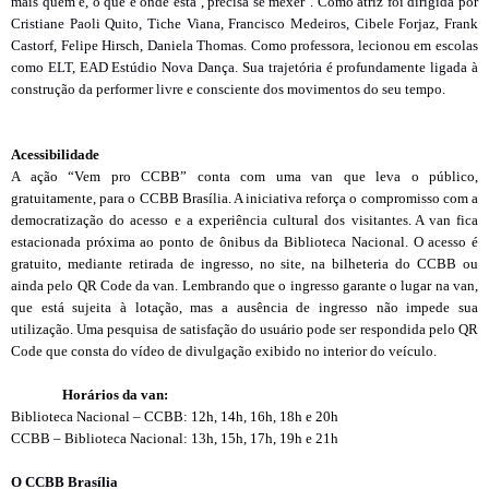
mais quem é, o que é onde está , precisa se mexer". Como atriz foi dirigida por
Cristiane Paoli Quito, Tiche Viana, Francisco Medeiros, Cibele Forjaz, Frank
Castorf, Felipe Hirsch, Daniela Thomas. Como professora, lecionou em escolas
como ELT, EAD Estúdio Nova Dança. Sua trajetória é profundamente ligada à
construção da performer livre e consciente dos movimentos do seu tempo.
Acessibilidade
A ação “Vem pro CCBB” conta com uma van que leva o público,
gratuitamente, para o CCBB Brasília. A iniciativa reforça o compromisso com a
democratização do acesso e a experiência cultural dos visitantes. A van fica
estacionada próxima ao ponto de ônibus da Biblioteca Nacional. O acesso é
gratuito, mediante retirada de ingresso, no site, na bilheteria do CCBB ou
ainda pelo QR Code da van. Lembrando que o ingresso garante o lugar na van,
que está sujeita à lotação, mas a ausência de ingresso não impede sua
utilização. Uma pesquisa de satisfação do usuário pode ser respondida pelo QR
Code que consta do vídeo de divulgação exibido no interior do veículo.
Horários da van:
Biblioteca Nacional – CCBB: 12h, 14h, 16h, 18h e 20h
CCBB – Biblioteca Nacional: 13h, 15h, 17h, 19h e 21h
O CCBB Brasília