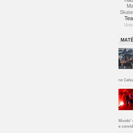
Ma
Skate
Tea
Univ
MAT
no Cafez
Mundo” 
e convid