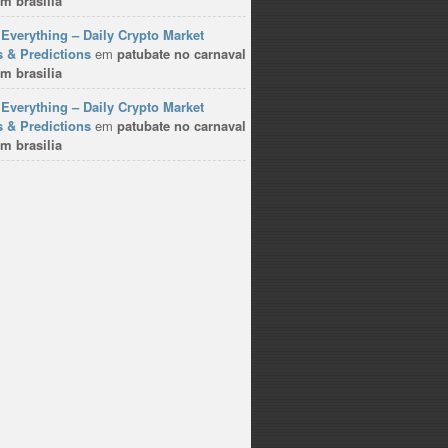
m brasilia
Everything – Daily Crypto Market
 & Predictions
em
patubate no carnaval
m brasilia
Everything – Daily Crypto Market
 & Predictions
em
patubate no carnaval
m brasilia