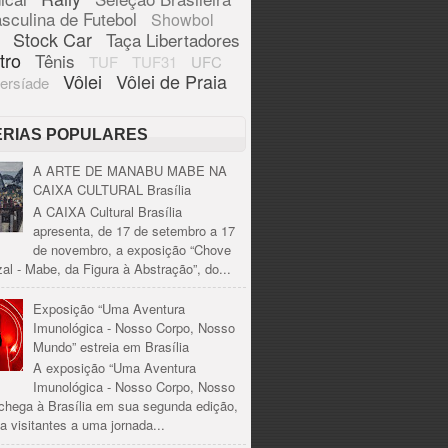
sculina de Futebol
Showbol
Stock Car
Taça Libertadores
tro
Tênis
TUF
TUF31
UFC
Vôlei
Vôlei de Praia
ersíade
ÉRIAS POPULARES
A ARTE DE MANABU MABE NA
CAIXA CULTURAL Brasília
A CAIXA Cultural Brasília
apresenta, de 17 de setembro a 17
de novembro, a exposição “Chove
al - Mabe, da Figura à Abstração”, do...
Exposição “Uma Aventura
Imunológica - Nosso Corpo, Nosso
Mundo” estreia em Brasília
A exposição “Uma Aventura
Imunológica - Nosso Corpo, Nosso
chega à Brasília em sua segunda edição,
a visitantes a uma jornada...