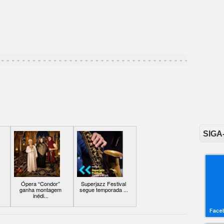
SIGA
Ópera “Condor”
Superjazz Festival
ganha montagem
segue temporada ...
inédi...