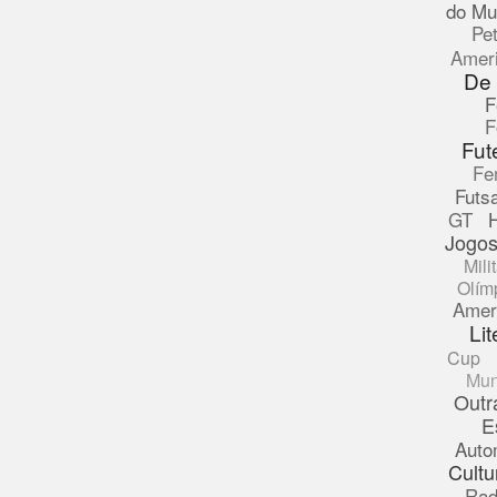
do Mu
Pe
Amer
De
F
F
Fut
Fe
Futsa
GT
Jogos
Mili
Olím
Amer
Lit
Cup
Mun
Outr
E
Auto
Cultu
Rad