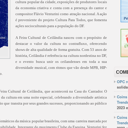
cultura popular da cidade, exposições de produtores locais
da economia criativa e conta com a presença do cantor e
compositor Flávio Venturini como atração nacional. A ação
é proveniente do projeto Cultura Para Todos, que fomenta
ações socioculturais para a população do DF.
A Feira Cultural de Ceilândia nasceu com o propósito de
destacar o valor da cultura no contrafluxo, oferecendo
shows de alta qualidade de forma gratuita. Com 53 anos de
história, Ceilândia é referência na cultura nordestina no DF,
e o evento busca unir os ceilandenses em toda a sua
diversidade musical, com ritmos que vão desde MPB, HIP-
COM
o.
OPC re
solida
 Feira Cultural de Ceilândia, que acontecerá na Casa do Cantador. O
Coins 
da cultura em uma noite especial, celebrando a diversidade artística
Trends
rio que transita por seus grandes sucessos, proporcionando ao público
2023 e
Coins 
emáticos da música popular brasileira, com uma carreira marcada por
Trends
sibilidade. Integrante do movimento Clube da Esquina, Venturini fez