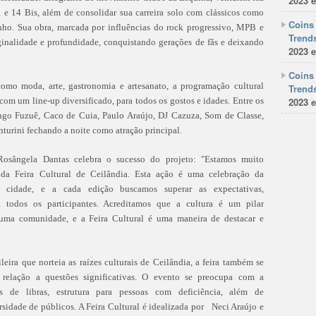
2023 e
e 14 Bis, além de consolidar sua carreira solo com clássicos como
Coins 
ho. Sua obra, marcada por influências do rock progressivo, MPB e
Trends
iginalidade e profundidade, conquistando gerações de fãs e deixando
2023 e
Coins 
omo moda, arte, gastronomia e artesanato, a programação cultural
Trends
 com um line-up diversificado, para todos os gostos e idades. Entre os
2023 e
ngo Fuzuê, Caco de Cuia, Paulo Araújo, DJ Cazuza, Som de Classe,
turini fechando a noite como atração principal.
 Rosângela Dantas celebra o sucesso do projeto: "Estamos muito
 da Feira Cultural de Ceilândia. Esta ação é uma celebração da
a cidade, e a cada edição buscamos superar as expectativas,
a todos os participantes. Acreditamos que a cultura é um pilar
uma comunidade, e a Feira Cultural é uma maneira de destacar e
leira que norteia as raízes culturais de Ceilândia, a feira também se
relação a questões significativas. O evento se preocupa com a
es de libras, estrutura para pessoas com deficiência, além de
rsidade de públicos. A Feira Cultural é idealizada por Neci Araújo e