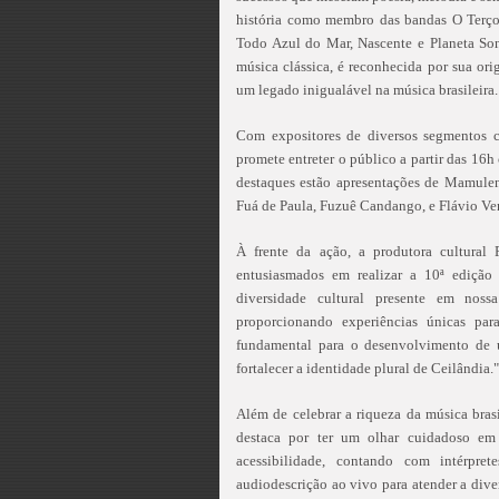
história como membro das bandas O Terço 
Todo Azul do Mar, Nascente e Planeta Son
música clássica, é reconhecida por sua or
um legado inigualável na música brasileira.
Com expositores de diversos segmentos c
promete entreter o público a partir das 16h
destaques estão apresentações de Mamule
Fuá de Paula, Fuzuê Candango, e Flávio Ven
À frente da ação, a produtora cultural
entusiasmados em realizar a 10ª edição
diversidade cultural presente em noss
proporcionando experiências únicas par
fundamental para o desenvolvimento de 
fortalecer a identidade plural de Ceilândia."
Além de celebrar a riqueza da música brasi
destaca por ter um olhar cuidadoso em 
acessibilidade, contando com intérpret
audiodescrição ao vivo para atender a dive