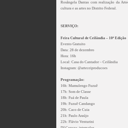
Rosângela Dantas com realização da Arte
cultura e as artes no Distrito Federal.
SERVIÇO:
Feira Cultural de Ceilândia – 10ª Edição
Evento Gratuito
Data: 28 de dezembro
Hora: 16h
Local: Casa do Cantador – Ceilândia
Instagram: @arteceiproducoes
Programação:
16h: Mamulengo Fuzuê
17h: Som de Classe
18h: Fuá de Paula
19h: Fuzuê Candango
20h: Caco de Cuia
21h: Paulo Araújo
22h: Flávio Venturini
DJ Cazuza: intervalos