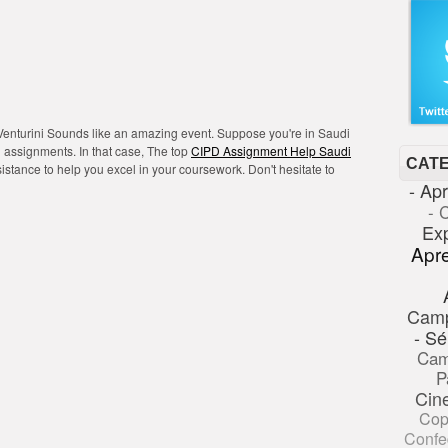
nturini Sounds like an amazing event. Suppose you're in Saudi
 assignments. In that case, The top
CIPD Assignment Help Saudi
CAT
istance to help you excel in your coursework. Don't hesitate to
- Ap
- 
Ex
Apr
Cam
- Sé
Cam
P
Cin
Cop
Confe