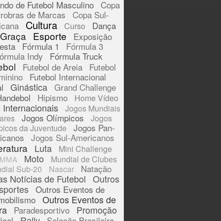
ndo de Futebol Masculino
Copa
trobras de Marcas
Copa Sul-
Cultura
icana
Dança
Curso
 Graça
Esporte
Exposição
esta
Fórmula 1
Fórmula 3
órmula Indy
Fórmula Truck
ebol
Futebol de Areia
Futebol
minino
Futebol Internacional
Ginástica
l
Grand Challenge
Handebol
Hipismo
Home Vídeo
 Internacionais
Jogos Mundiais
Jogos Olímpicos
tares
Jogos
Jogos Pan-
picos da Juventude
icanos
Jogos Sul-Americanos
eratura
Luta
Mini Challenge
Moto
Mundial de Clubes
MMA
Natação
dial Sub-20
Nascar
as Notícias de Futebol
Outros
sportes
Outros Eventos de
Outros Eventos de
mobilismo
ra
Promoção
Paradesportivo
Rally
ical
Seleção Brasileira