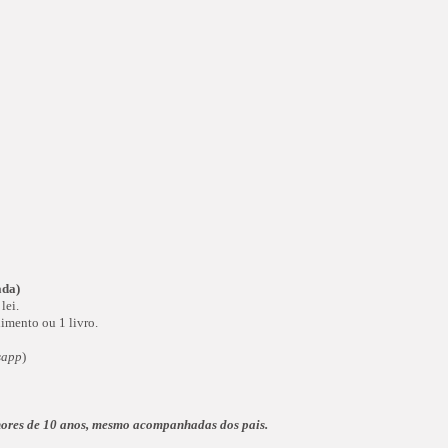
ada)
lei.
imento ou 1 livro.
sapp
)
nores de 10 anos, mesmo acompanhadas dos pais.