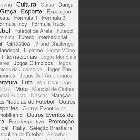
Cultura
icana
Dança
Curso
 Graça
Esporte
Exposição
esta
Fórmula 1
Fórmula 3
órmula Indy
Fórmula Truck
ebol
Futebol de Areia
Futebol
minino
Futebol Internacional
Ginástica
l
Grand Challenge
Handebol
Hipismo
Home Vídeo
 Internacionais
Jogos Mundiais
Jogos Olímpicos
tares
Jogos
Jogos Pan-
picos da Juventude
icanos
Jogos Sul-Americanos
eratura
Luta
Mini Challenge
Moto
Mundial de Clubes
MMA
Natação
dial Sub-20
Nascar
as Notícias de Futebol
Outros
sportes
Outros Eventos de
Outros Eventos de
mobilismo
ra
Promoção
Paradesportivo
Rally
ical
Seleção Brasileira
sculina de Futebol
Showbol