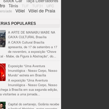
Stock Car
Taça Libertadores
tro
Tênis
TUF
TUF31
UFC
Vôlei
Vôlei de Praia
ersíade
ÉRIAS POPULARES
A ARTE DE MANABU MABE NA
CAIXA CULTURAL Brasília
A CAIXA Cultural Brasília
apresenta, de 17 de setembro a 17
de novembro, a exposição “Chove
al - Mabe, da Figura à Abstração”, do...
Exposição “Uma Aventura
Imunológica - Nosso Corpo, Nosso
Mundo” estreia em Brasília
A exposição “Uma Aventura
Imunológica - Nosso Corpo, Nosso
chega à Brasília em sua segunda edição,
a visitantes a uma jornada...
Capital do sertanejo, Goiânia recebe
o festival Histórias, maior encontro