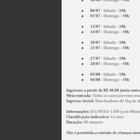
●
06/07
- Sábado -
19h
●
07/07
- Domingo -
19h
●
13/07
- Sábado -
19h
●
14/07
- Domingo -
19h
●
20/07
- Sábado -
19h
●
21/07
- Domingo -
19h
●
27/07
- Sábado -
19h
●
28/07
- Domingo -
19h
●
03/08
- Sábado -
19h
●
04/08
- Domingo -
19h
Ingressos a partir de R$ 40,00 (meia-entr
Meia-entrada:
Todos os casos previstos em 
Ingresso Social:
Para doadores de 1kg de al
Informações:
(61) 99351-1369 (com
What
Classificação indicativa:
14 anos
Duração:
90 minutos
Não é permitida a entrada de crianças me