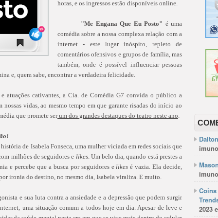
horas, e os ingressos estão disponíveis online.
"Me Engana Que Eu Posto"
é uma
comédia sobre a nossa complexa relação com a
internet - este lugar inóspito, repleto de
comentários ofensivos e grupos de família, mas
também, onde é possível influenciar pessoas
ina e, quem sabe, encontrar a verdadeira felicidade.
e e atuações cativantes, a Cia. de Comédia G7 convida o público a
 em nossas vidas, ao mesmo tempo em que garante risadas do início ao
omédia que promete ser
um dos grandes destaques do teatro neste ano
.
COM
tão!
Dalto
história de Isabela Fonseca, uma mulher viciada em redes sociais que
imuno
 com milhões de seguidores e
likes
. Um belo dia, quando está prestes a
Mason
ania e percebe que a busca por seguidores e
likes
é vazia. Ela decide,
imuno
or ironia do destino, no mesmo dia, Isabela viraliza. E muito.
Coins 
onista e sua luta contra a ansiedade e a depressão que podem surgir
Trends
nternet, uma situação comum a todos hoje em dia. Apesar de leve e
2023 e
uidar da saúde mental nesta era em que se vive mais dentro do celular