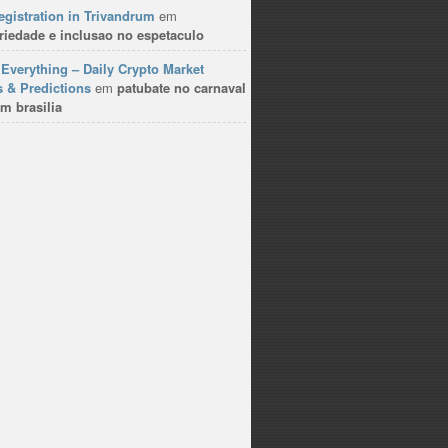
gistration in Trivandrum
em
riedade e inclusao no espetaculo
Everything – Daily Crypto Market
 & Predictions
em
patubate no carnaval
m brasilia