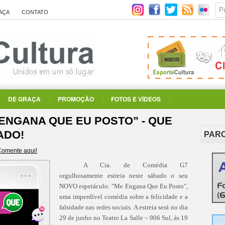
AÇA
CONTATO
DE GRAÇA
PROMOÇÃO
FOTOS E VÍDEOS
 ENGANA QUE EU POSTO” - QUE
ADO!
PAR
Comente aqui!
A Cia. de Comédia G7
orgulhosamente estreia neste sábado o seu
NOVO espetáculo: "Me Engana Que Eu Posto",
uma imperdível comédia sobre a felicidade e a
falsidade nas redes sociais. A estreia será no dia
29 de junho no Teatro La Salle – 906 Sul, às 19