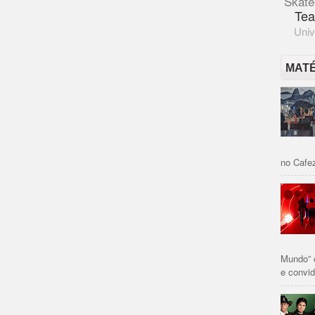
Skate
Tea
Univ
MAT
no Cafez
Mundo” 
e convid