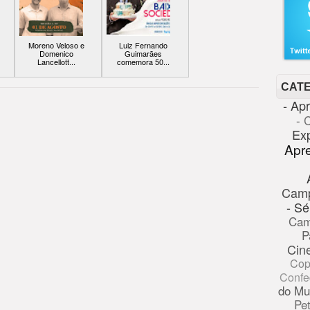
Moreno Veloso e
Luiz Fernando
Domenico
Guimarães
Lancellott...
comemora 50...
CAT
- Ap
- 
Ex
Apr
Cam
- Sé
Cam
P
Cin
Cop
Confe
do Mu
Pe