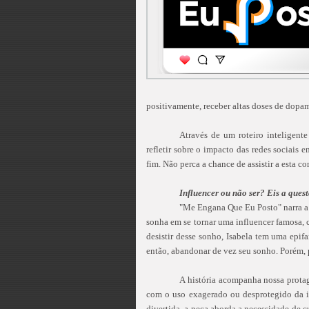
positivamente, receber altas doses de dopam
Através de um roteiro inteligent
refletir sobre o impacto das redes sociais
fim. Não perca a chance de assistir a esta c
Influencer ou não ser? Eis a ques
"Me Engana Que Eu Posto" narra a 
sonha em se tornar uma influencer famosa,
desistir desse sonho, Isabela tem uma epif
então, abandonar de vez seu sonho. Porém, p
A história acompanha nossa protag
com o uso exagerado ou desprotegido da i
divertida, a peça aborda a necessidade de c