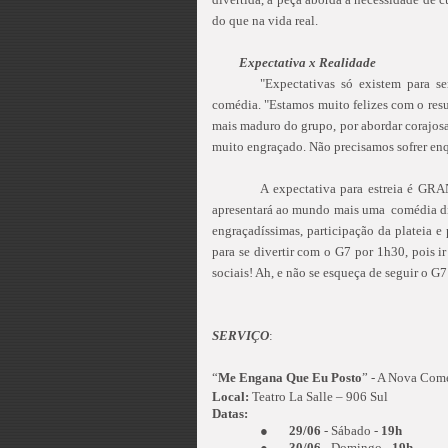
do que na vida real.
Expectativa x Realidade
"Expectativas só existem para s
comédia. "Estamos muito felizes com o resu
mais maduro do grupo, por abordar corajosa
muito engraçado. Não precisamos sofrer en
A expectativa para estreia é GRA
apresentará ao mundo mais uma comédia di
engraçadíssimas, participação da plateia e
para se divertir com o G7 por 1h30, pois ir
sociais! Ah, e não se esqueça de seguir o G
SERVIÇO
:
“
Me Engana Que Eu Posto
” - A Nova Comé
Local:
Teatro La Salle – 906 Sul
Datas:
●
29/06
- Sábado -
19h
●
30/06
- Domingo -
19h