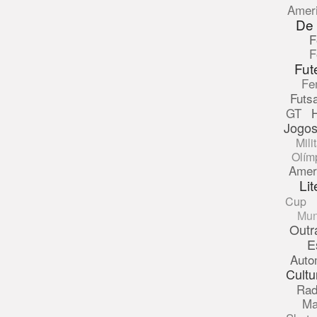
Amer
De
F
F
Fut
Fe
Futsa
GT
Jogos
Mili
Olím
Amer
Lit
Cup
Mun
Outr
E
Auto
Cultu
Rad
Ma