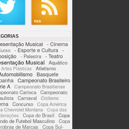
EGORIAS
resentação Musical
- Cinema
- Esporte e Cultura
-
Curso
posição
- Teatro
- Palestra
esentação Musical
Aquático
Atletismo
Artes Plásticas
Automobilismo
Basquete
panha
Campeonato Brasileiro
rie A
Campeonato Brasiliense
peonato Carioca
Campeonato
aulista
Carnaval
Ciclismo
ema
Concurso
Copa América
a Chevrolet Montana
Copa das
Copa do Brasil
Copa
derações
ndo de Futebol Masculino
Copa
trobras de Marcas
Copa Sul-