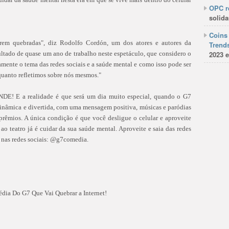
OPC re
solida
Coins 
erem quebradas", diz Rodolfo Cordón, um dos atores e autores da
Trends
ltado de quase um ano de trabalho neste espetáculo, que considero o
2023 e
mente o tema das redes sociais e a saúde mental e como isso pode ser
quanto refletimos sobre nós mesmos."
NDE! E a realidade é que será um dia muito especial, quando o G7
nâmica e divertida, com uma mensagem positiva, músicas e paródias
 prêmios. A única condição é que você desligue o celular e aproveite
 ao teatro já é cuidar da sua saúde mental. Aproveite e saia das redes
7 nas redes sociais: @g7comedia.
dia Do G7 Que Vai Quebrar a Internet!