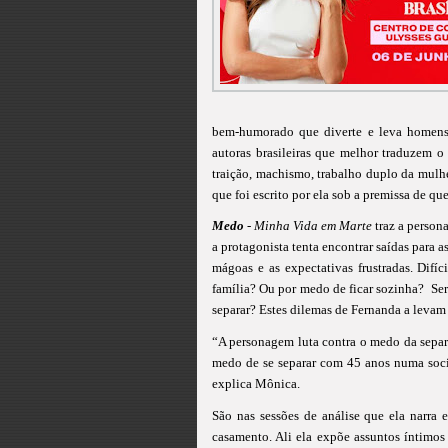
bem-humorado que diverte e leva homens 
autoras brasileiras que melhor traduzem
traição, machismo, trabalho duplo da mulh
que foi escrito por ela sob a premissa de que
Medo
- Minha Vida em Marte
traz a person
a protagonista tenta encontrar saídas para as
mágoas e as expectativas frustradas. Difí
família? Ou por medo de ficar sozinha?
Ser
separar? Estes dilemas de Fernanda a levam a
“A personagem luta contra o medo da separa
medo de se separar com 45 anos numa soci
explica Mônica.
São nas sessões de análise que ela narra 
casamento. Ali ela expõe assuntos íntimos 