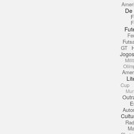
Amer
De
F
F
Fut
Fe
Futsa
GT
Jogos
Mili
Olím
Amer
Lit
Cup
Mun
Outr
E
Auto
Cultu
Rad
Ma