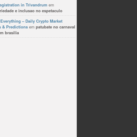
gistration in Trivandrum
em
riedade e inclusao no espetaculo
Everything – Daily Crypto Market
 & Predictions
em
patubate no carnaval
m brasilia