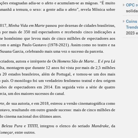
lações estagnadas adia-se o afeto e acumulam-se as mágoas. “É muito
OPC re
anhã a ternura, o sexo: a gente adia o afeto”, revela Mônica sobre
solida
Coins 
2017,
Minha Vida em Marte
passou por dezenas de cidades brasileiras,
Trends
a por mais de 350 mil espectadores e recebendo cinco indicações a
2023 e
ilme homônimo que levou mais de cinco milhões de espectadores aos
 com o amigo Paulo Gustavo (1978-2021). Assim como no teatro e na
, Susana Garcia, celebrando mais uma vez o sucesso da parceria.
a criadora, autora e intérprete de
Os Homens São de Marte... E é pra Lá
alta, montagem que durante 12 anos foi vista por mais de 2,5 milhões
 20 estados brasileiros, além de Portugal, e tornou-se um dos mais
 país. O monólogo foi um verdadeiro fenômeno teatral e deu origem
hões de espectadores em 2014. Em seguida veio a série de quatro
cia, um dos maiores sucessos do canal.
rte
, de sua autoria, e em 2018, estreou a versão cinematográfica como
Gustavo, resultando em outro grande sucesso: mais de cinco milhões de
 do cinema nacional dos últimos anos.
o
Beleza Pura
e
TITITI
, integrou o elenco do seriado
Mandrake
, da
 Começar
, entre outros.