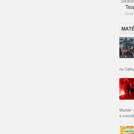
Skate
Tea
Univ
MAT
no Cafez
Mundo” 
e convid