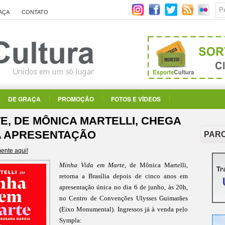
AÇA
CONTATO
DE GRAÇA
PROMOÇÃO
FOTOS E VÍDEOS
E, DE MÔNICA MARTELLI, CHEGA
CA APRESENTAÇÃO
PAR
ente aqui!
Minha Vida em Marte
, de Mônica Martelli,
retorna a Brasília depois de cinco anos em
apresentação única no dia 6 de junho, às 20h,
no Centro de Convenções Ulysses Guimarães
(Eixo Monumental). Ingressos já à venda pelo
Sympla: