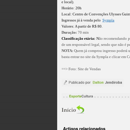
e local).
Horário: 20h
Local: Centro de Convenções Ulysses Gui
Ingressos já à venda pelo
Sympla
Valores: A partir de R$ 80.
Duração:
70 min
Classificação etária:
N
ão recomendando p
de um responsável legal, sendo que não é pe
NOTA:
Quem já comprou ingresso poderá ut
basta entrar no site da Sympla e clicar em 
==> Foto: Site de Vendas
Artigos relacionados