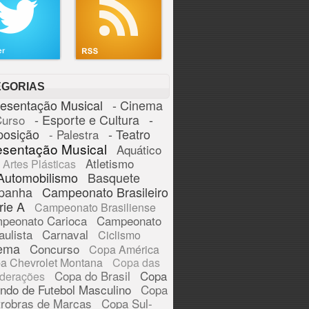
EGORIAS
resentação Musical
- Cinema
- Esporte e Cultura
-
Curso
posição
- Teatro
- Palestra
esentação Musical
Aquático
Atletismo
Artes Plásticas
Automobilismo
Basquete
panha
Campeonato Brasileiro
rie A
Campeonato Brasiliense
peonato Carioca
Campeonato
aulista
Carnaval
Ciclismo
ema
Concurso
Copa América
a Chevrolet Montana
Copa das
Copa do Brasil
Copa
derações
ndo de Futebol Masculino
Copa
trobras de Marcas
Copa Sul-