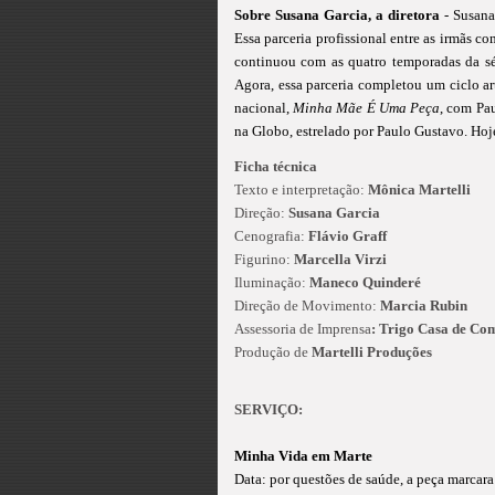
Sobre Susana Garcia, a diretora
- Susana
Essa parceria profissional entre as irmãs 
continuou com as quatro temporadas da sé
Agora, essa parceria completou um ciclo ar
nacional,
Minha Mãe É Uma Peça
, com Pa
na Globo, estrelado por Paulo Gustavo. Hoj
Ficha técnica
Texto e interpretação:
Mônica Martelli
Direção:
Susana Garcia
Cenografia:
Flávio Graff
Figurino:
Marcella Virzi
Iluminação:
Maneco Quinderé
Direção de Movimento:
Marcia Rubin
Assessoria de Imprensa
: Trigo Casa de Co
Produção de
Martelli Produções
SERVIÇO:
Minha Vida em Marte
Data: por questões de saúde, a peça marcara