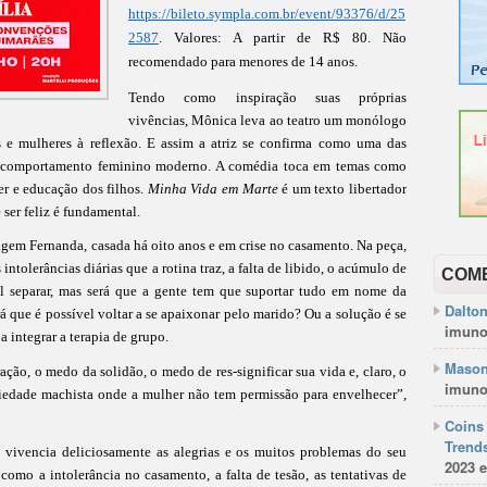
https://bileto.sympla.com.br/event/93376/d/25
2587
. Valores: A partir de R$ 80. Não
recomendado para menores de 14 anos.
Tendo como inspiração suas próprias
vivências, Mônica leva ao teatro um monólogo
e mulheres à reflexão. E assim a atriz se confirma como uma das
 o comportamento feminino moderno. A comédia toca em temas como
er e educação dos filhos.
Minha Vida em Marte
é um texto libertador
 ser feliz é fundamental.
agem Fernanda, casada há oito anos e em crise no casamento. Na peça,
 intolerâncias diárias que a rotina traz, a falta de libido, o acúmulo de
COM
cil separar, mas será que a gente tem que suportar tudo em nome da
Dalto
á que é possível voltar a se apaixonar pelo marido? Ou a solução é se
imuno
 integrar a terapia de grupo.
Mason
ção, o medo da solidão, o medo de res-significar sua vida e, claro, o
imuno
edade machista onde a mulher não tem permissão para envelhecer”,
Coins 
Trends
e vivencia deliciosamente as alegrias e os muitos problemas do seu
2023 e
como a intolerância no casamento, a falta de tesão, as tentativas de