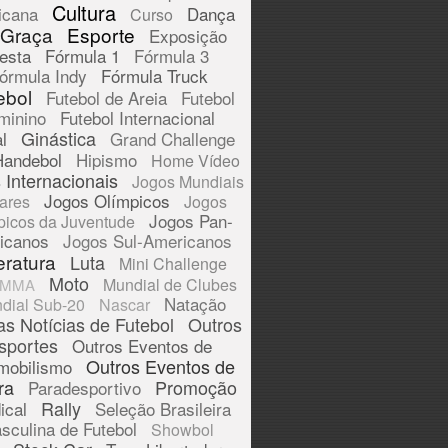
Cultura
icana
Dança
Curso
 Graça
Esporte
Exposição
esta
Fórmula 1
Fórmula 3
órmula Indy
Fórmula Truck
ebol
Futebol de Areia
Futebol
minino
Futebol Internacional
Ginástica
l
Grand Challenge
Handebol
Hipismo
Home Vídeo
 Internacionais
Jogos Mundiais
Jogos Olímpicos
tares
Jogos
Jogos Pan-
picos da Juventude
icanos
Jogos Sul-Americanos
eratura
Luta
Mini Challenge
Moto
Mundial de Clubes
MMA
Natação
dial Sub-20
Nascar
as Notícias de Futebol
Outros
sportes
Outros Eventos de
Outros Eventos de
mobilismo
ra
Promoção
Paradesportivo
Rally
ical
Seleção Brasileira
sculina de Futebol
Showbol