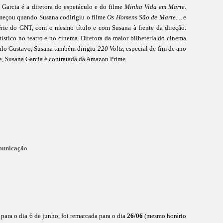
 Garcia é a diretora do espetáculo e do filme
Minha Vida em Marte
.
começou quando Susana codirigiu o filme
Os Homens São de Marte...
, e
rie do GNT, com o mesmo título e com Susana à frente da direção.
tístico no teatro e no cinema. Diretora da maior bilheteria do cinema
ulo Gustavo, Susana também dirigiu
220 Voltz
, especial de fim de ano
e, Susana Garcia é contratada da Amazon Prime.
municação
 para o dia 6 de junho, foi remarcada para o dia
26/06
(mesmo horário