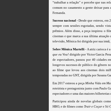
“trabalhar a relação” e percebe que nas re
comum no casamento a gente deixar para am
Fernanda.
Sucesso nacional
- Desde que estreou, em 
sempre com sessões esgotadas, sendo vist
prêmios. Além disso, a peça inspirou o f
cinemas e que marca a sua última atuação
televisão, Mônica foi dirigida por sua irmã
Sobre Mônica Martelli
- A atriz carioca é 
que eu Vou!
dirigido por Victor Garcia Per
de espectadores, passou por 40 cidades em
longevos sucessos de público do gênero no
ao filme que levou aos cinemas dois mil
temporadas no GNT, dirigida por Susana Gar
Em 2017 estreou a peça
Minha Vida em Ma
roteirista e protagonista junto com Paulo 
espectadores e uma das maiores bilheterias
Participou ainda de novelas globais com
HBO, e de filmes como
Trair e Coçar e Só