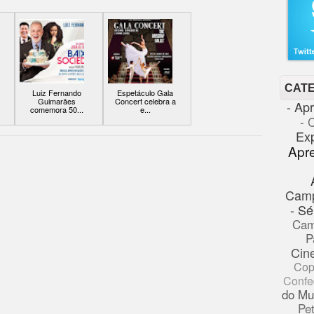
CAT
Luiz Fernando
Espetáculo Gala
Guimarães
Concert celebra a
- Ap
comemora 50...
e...
- 
Ex
Apr
Cam
- Sé
Cam
P
Cin
Cop
Confe
do Mu
Pe