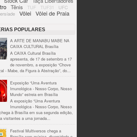
Stock Car
Taça Libertadores
tro
Tênis
TUF
TUF31
UFC
Vôlei
Vôlei de Praia
ersíade
ÉRIAS POPULARES
A ARTE DE MANABU MABE NA
CAIXA CULTURAL Brasília
A CAIXA Cultural Brasília
apresenta, de 17 de setembro a 17
de novembro, a exposição “Chove
al - Mabe, da Figura à Abstração”, do...
Exposição “Uma Aventura
Imunológica - Nosso Corpo, Nosso
Mundo” estreia em Brasília
A exposição “Uma Aventura
Imunológica - Nosso Corpo, Nosso
chega à Brasília em sua segunda edição,
a visitantes a uma jornada...
Festival Multiversos chega a
Brasília com música, diversidade e