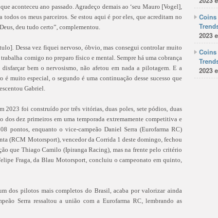
2023 e
o que aconteceu ano passado. Agradeço demais ao ‘seu Mauro [Vogel],
Coins 
a todos os meus parceiros. Se estou aqui é por eles, que acreditam no
Trends
a Deus, deu tudo certo”, complementou.
2023 e
tulo]. Dessa vez fiquei nervoso, óbvio, mas consegui controlar muito
Coins 
trabalha comigo no preparo físico e mental. Sempre há uma cobrança
Trends
i disfarçar bem o nervosismo, não afetou em nada a pilotagem. E a
2023 e
iro é muito especial, o segundo é uma continuação desse sucesso que
escentou Gabriel.
2023 foi construído por três vitórias, duas poles, sete pódios, duas
upo dos dez primeiros em uma temporada extremamente competitiva e
 308 pontos, enquanto o vice-campeão Daniel Serra (Eurofarma RC)
nta (RCM Motorsport), vencedor da Corrida 1 deste domingo, fechou
ão que Thiago Camilo (Ipiranga Racing), mas na frente pelo critério
Felipe Fraga, da Blau Motorsport, concluiu o campeonato em quinto,
m dos pilotos mais completos do Brasil, acaba por valorizar ainda
mpeão Serra ressaltou a união com a Eurofarma RC, lembrando as