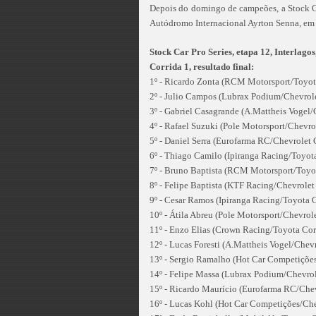
Depois do domingo de campeões, a Stock C
Autódromo Internacional Ayrton Senna, em
Stock Car Pro Series, etapa 12, Interlago
Corrida 1, resultado final:
1º - Ricardo Zonta (RCM Motorsport/Toyot
2º - Julio Campos (Lubrax Podium/Chevrole
3º - Gabriel Casagrande (A.Mattheis Vogel/
4º - Rafael Suzuki (Pole Motorsport/Chevro
5º - Daniel Serra (Eurofarma RC/Chevrolet 
6º - Thiago Camilo (Ipiranga Racing/Toyota
7º - Bruno Baptista (RCM Motorsport/Toyot
8º - Felipe Baptista (KTF Racing/Chevrolet
9º - Cesar Ramos (Ipiranga Racing/Toyota C
10º - Átila Abreu (Pole Motorsport/Chevrol
11º - Enzo Elias (Crown Racing/Toyota Cor
12º - Lucas Foresti (A.Mattheis Vogel/Chev
13º - Sergio Ramalho (Hot Car Competições
14º - Felipe Massa (Lubrax Podium/Chevrol
15º - Ricardo Maurício (Eurofarma RC/Chev
16º - Lucas Kohl (Hot Car Competições/Che