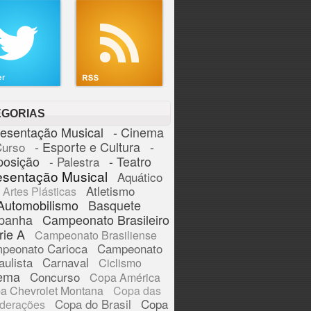
EGORIAS
resentação Musical
- Cinema
- Esporte e Cultura
-
Curso
posição
- Teatro
- Palestra
esentação Musical
Aquático
Atletismo
Artes Plásticas
Automobilismo
Basquete
panha
Campeonato Brasileiro
rie A
Campeonato Brasiliense
peonato Carioca
Campeonato
aulista
Carnaval
Ciclismo
ema
Concurso
Copa América
a Chevrolet Montana
Copa das
Copa do Brasil
Copa
derações