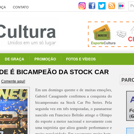
AÇA
CONTATO
DE GRAÇA
PROMOÇÃO
FOTOS E VÍDEOS
DE É BICAMPEÃO DA STOCK CAR
PAR
Comente aqui!
Em um domingo quente e de muitas emoções,
Gabriel Casagrande confirmou a conquista do
bicampeonato na Stock Car Pro Series. Pela
segunda vez em três temporadas, o paranaense
nascido em Francisco Beltrão atinge o Olimpo
do esporte a motor nacional e novamente com
uma trajetória que aliou grande performance e
muita regularidade. Em casamento muito bem-