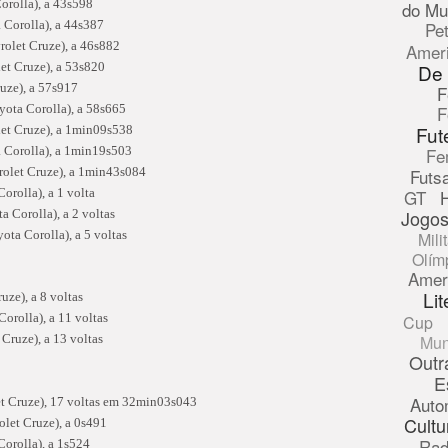
orolla), a 43s598
do Mu
 Corolla), a 44s387
Pe
rolet Cruze), a 46s882
Amer
et Cruze), a 53s820
De
uze), a 57s917
F
yota Corolla), a 58s665
F
Fut
let Cruze), a 1min09s538
a Corolla), a 1min19s503
Fe
rolet Cruze), a 1min43s084
Futsa
rolla), a 1 volta
GT
Jogos
a Corolla), a 2 voltas
ota Corolla), a 5 voltas
Mili
Olím
Amer
Lit
uze), a 8 voltas
orolla), a 11 voltas
Cup
Cruze), a 13 voltas
Mun
Outr
E
Auto
et Cruze), 17 voltas em 32min03s043
Cultu
olet Cruze), a 0s491
Rad
Corolla), a 1s524