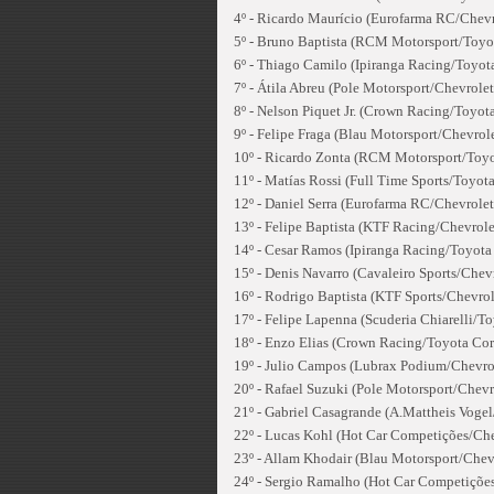
4º - Ricardo Maurício (Eurofarma RC/Chevr
5º - Bruno Baptista (RCM Motorsport/Toyot
6º - Thiago Camilo (Ipiranga Racing/Toyota
7º - Átila Abreu (Pole Motorsport/Chevrolet
8º - Nelson Piquet Jr. (Crown Racing/Toyota
9º - Felipe Fraga (Blau Motorsport/Chevrol
10º - Ricardo Zonta (RCM Motorsport/Toyot
11º - Matías Rossi (Full Time Sports/Toyota
12º - Daniel Serra (Eurofarma RC/Chevrolet
13º - Felipe Baptista (KTF Racing/Chevrole
14º - Cesar Ramos (Ipiranga Racing/Toyota 
15º - Denis Navarro (Cavaleiro Sports/Chev
16º - Rodrigo Baptista (KTF Sports/Chevrol
17º - Felipe Lapenna (Scuderia Chiarelli/To
18º - Enzo Elias (Crown Racing/Toyota Cor
19º - Julio Campos (Lubrax Podium/Chevrol
20º - Rafael Suzuki (Pole Motorsport/Chevr
21º - Gabriel Casagrande (A.Mattheis Vogel
22º - Lucas Kohl (Hot Car Competições/Che
23º - Allam Khodair (Blau Motorsport/Chev
24º - Sergio Ramalho (Hot Car Competições/