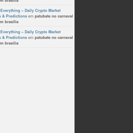
m brasilia
Everything – Daily Crypto Market
 & Predictions
em
patubate no carnaval
m brasilia
Everything – Daily Crypto Market
 & Predictions
em
patubate no carnaval
m brasilia