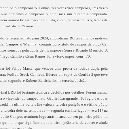
utando pelo campeonato. Fomos três vezes vice-campeões, três vezes
. Não perdemos o campeonato hoje, mas sim durante a temporada.
iríamos brigar mais pelo título, então, por esse motivo, temos de
o paulista de 39 anos.
 do tetracampeonato para 2024, a Eurofarma RC teve muitos motivos
inei Campos, o ‘Meinha’, conquistou o título de campeã da Stock Car
ontos somados pela dupla de tricampeões Serra e Ricardo Maurício. A
 Thiago Camilo e César Ramos, foi a vice-campeã, com 470.
r foi Felipe Massa, que venceu uma prova da rodada dupla pela
brax Podium Stock Car Team liderou um top-3 da Corrida 2 que teve
 em segundo, e Rubens Barrichello, na terceira posição.
 Final BRB foi bastante técnica e decidida nos detalhes. Porém mesmo
a o vice-líder do campeonato, Gabriel Casagrande não fugiu das boas
zuki na última volta e lhe valeu a terceira posição e o sétimo pódio
, a terceira dele na temporada — segunda em Interlagos — e a 11ª na
 Julio Campos terminou logo atrás, marcando seu primeiro pódio no
 quinto, o que significaria que o tricampeão teria de vencer e ainda
car seu quarto título.