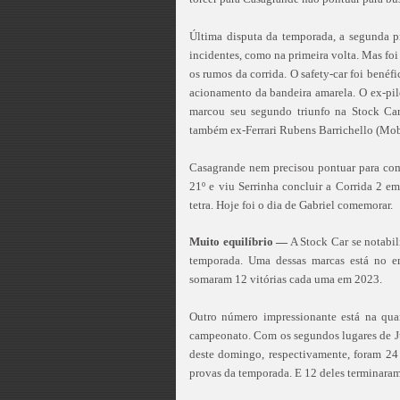
Última disputa da temporada, a segunda p
incidentes, como na primeira volta. Mas fo
os rumos da corrida. O safety-car foi benéf
acionamento da bandeira amarela. O ex-pil
marcou seu segundo triunfo na Stock Car
também ex-Ferrari Rubens Barrichello (Mobi
Casagrande nem precisou pontuar para com
21º e viu Serrinha concluir a Corrida 2 em
tetra. Hoje foi o dia de Gabriel comemorar.
Muito equilíbrio —
A Stock Car se notabil
temporada. Uma dessas marcas está no e
somaram 12 vitórias cada uma em 2023.
Outro número impressionante está na qu
campeonato. Com os segundos lugares de J
deste domingo, respectivamente, foram 2
provas da temporada. E 12 deles terminara