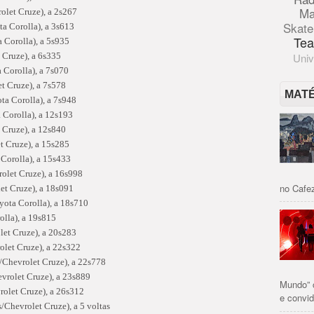
Ma
olet Cruze), a 2s267
Skate
a Corolla), a 3s613
Tea
 Corolla), a 5s935
 Cruze), a 6s335
Univ
 Corolla), a 7s070
et Cruze), a 7s578
MAT
a Corolla), a 7s948
 Corolla), a 12s193
 Cruze), a 12s840
t Cruze), a 15s285
Corolla), a 15s433
rolet Cruze), a 16s998
no Cafez
et Cruze), a 18s091
yota Corolla), a 18s710
olla), a 19s815
et Cruze), a 20s283
olet Cruze), a 22s322
/Chevrolet Cruze), a 22s778
vrolet Cruze), a 23s889
Mundo” 
rolet Cruze), a 26s312
e convid
Chevrolet Cruze), a 5 voltas