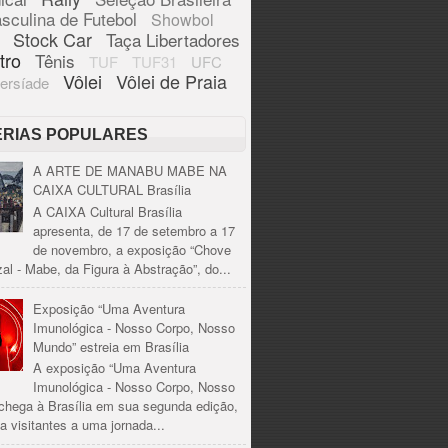
sculina de Futebol
Showbol
Stock Car
Taça Libertadores
tro
Tênis
TUF
TUF31
UFC
Vôlei
Vôlei de Praia
ersíade
ÉRIAS POPULARES
A ARTE DE MANABU MABE NA
CAIXA CULTURAL Brasília
A CAIXA Cultural Brasília
apresenta, de 17 de setembro a 17
de novembro, a exposição “Chove
al - Mabe, da Figura à Abstração”, do...
Exposição “Uma Aventura
Imunológica - Nosso Corpo, Nosso
Mundo” estreia em Brasília
A exposição “Uma Aventura
Imunológica - Nosso Corpo, Nosso
chega à Brasília em sua segunda edição,
a visitantes a uma jornada...