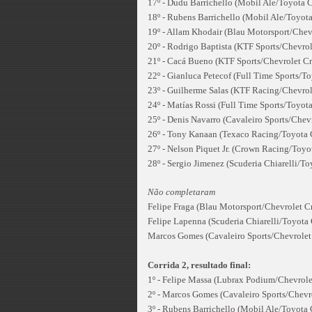
17º - Dudu Barrichello (Mobil Ale/Toyota C
18º - Rubens Barrichello (Mobil Ale/Toyota
19º - Allam Khodair (Blau Motorsport/Chev
20º - Rodrigo Baptista (KTF Sports/Chevrol
21º - Cacá Bueno (KTF Sports/Chevrolet Cr
22º - Gianluca Petecof (Full Time Sports/To
23º - Guilherme Salas (KTF Racing/Chevro
24º - Matías Rossi (Full Time Sports/Toyot
25º - Denis Navarro (Cavaleiro Sports/Chev
26º - Tony Kanaan (Texaco Racing/Toyota Co
27º - Nelson Piquet Jr. (Crown Racing/Toyot
28º - Sergio Jimenez (Scuderia Chiarelli/Toy
Não completaram
Felipe Fraga (Blau Motorsport/Chevrolet Cr
Felipe Lapenna (Scuderia Chiarelli/Toyota C
Marcos Gomes (Cavaleiro Sports/Chevrolet 
Corrida 2, resultado final:
1º - Felipe Massa (Lubrax Podium/Chevrol
2º - Marcos Gomes (Cavaleiro Sports/Chevr
3º - Rubens Barrichello (Mobil Ale/Toyota 