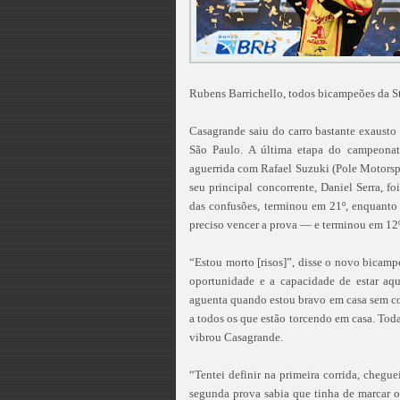
Rubens Barrichello, todos bicampeões da S
Casagrande saiu do carro bastante exausto 
São Paulo. A última etapa do campeonat
aguerrida com Rafael Suzuki (Pole Motorspo
seu principal concorrente, Daniel Serra, f
das confusões, terminou em 21º, enquanto 
preciso vencer a prova — e terminou em 12º
“Estou morto [risos]”, disse o novo bicam
oportunidade e a capacidade de estar aq
aguenta quando estou bravo em casa sem cor
a todos os que estão torcendo em casa. To
vibrou Casagrande.
“Tentei definir na primeira corrida, chegue
segunda prova sabia que tinha de marcar o 