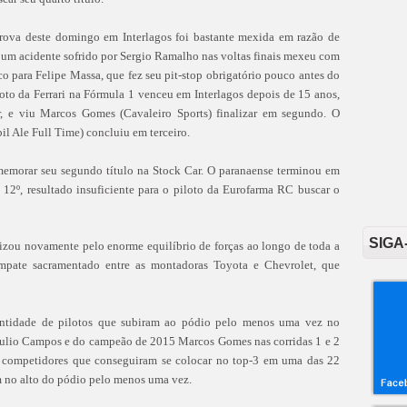
rova deste domingo em Interlagos foi bastante mexida em razão de
i um acidente sofrido por Sergio Ramalho nas voltas finais mexeu com
ico para Felipe Massa, que fez seu pit-stop obrigatório pouco antes do
oto da Ferrari na Fórmula 1 venceu em Interlagos depois de 15 anos,
, e viu Marcos Gomes (Cavaleiro Sports) finalizar em segundo. O
l Ale Full Time) concluiu em terceiro.
emorar seu segundo título na Stock Car. O paranaense terminou em
 12º, resultado insuficiente para o piloto da Eurofarma RC buscar o
SIGA
izou novamente pelo enorme equilíbrio de forças ao longo de toda a
mpate sacramentado entre as montadoras Toyota e Chevrolet, que
antidade de pilotos que subiram ao pódio pelo menos uma vez no
ulio Campos e do campeão de 2015 Marcos Gomes nas corridas 1 e 2
4 competidores que conseguiram se colocar no top-3 em uma das 22
m no alto do pódio pelo menos uma vez.