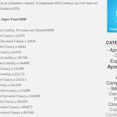
ar já vislumbra o futuro. A temporada 2024 começa em 3 de maio no
 Goiânia (GO).
s, Super Final BRB
a Corolla), 19 voltas em 33min04s890
t Cruze), a 2s370
Chevrolet Cruze), a 3s636
CAT
let Cruze), a 4s041
- Ap
Cruze), a 8s520
- 
 Corolla), a 16s746
Ex
a Corolla), a 18s806
Apr
 Cruze), a 21s280
orolla), a 22s172
et Cruze), a 23s515
Cam
olla), a 26s168
- Sé
rolet Cruze), a 31s086
Cam
/Chevrolet Cruze), a 32s869
P
et Cruze), a 36s394
Cin
rolet Cruze), a 40s875
Cop
vrolet Cruze), a 42s549
Confe