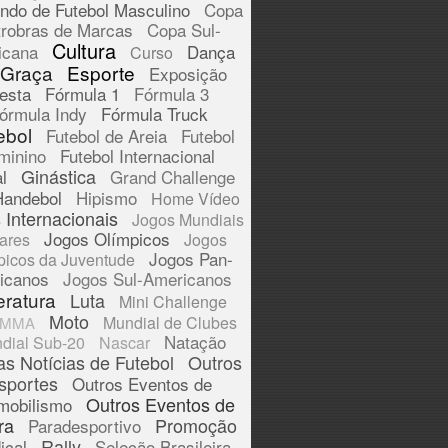
ndo de Futebol Masculino
Copa
trobras de Marcas
Copa Sul-
Cultura
icana
Dança
Curso
 Graça
Esporte
Exposição
esta
Fórmula 1
Fórmula 3
órmula Indy
Fórmula Truck
ebol
Futebol de Areia
Futebol
minino
Futebol Internacional
Ginástica
l
Grand Challenge
Handebol
Hipismo
Home Vídeo
 Internacionais
Jogos Mundiais
Jogos Olímpicos
tares
Jogos
Jogos Pan-
picos da Juventude
icanos
Jogos Sul-Americanos
eratura
Luta
Mini Challenge
Moto
Mundial de Clubes
MMA
Natação
dial Sub-20
Nascar
as Notícias de Futebol
Outros
sportes
Outros Eventos de
Outros Eventos de
mobilismo
ra
Promoção
Paradesportivo
Rally
ical
Seleção Brasileira