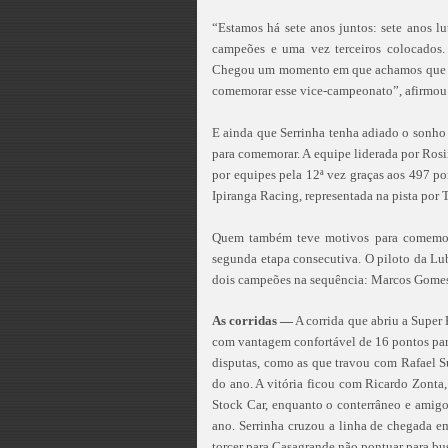
“Estamos há sete anos juntos: sete anos l
campeões e uma vez terceiros colocados
Chegou um momento em que achamos que nem 
comemorar esse vice-campeonato”, afirmou 
E ainda que Serrinha tenha adiado o sonho
para comemorar. A equipe liderada por Ros
por equipes pela 12ª vez graças aos 497 p
Ipiranga Racing, representada na pista por
Quem também teve motivos para comemora
segunda etapa consecutiva. O piloto da Lu
dois campeões na sequência: Marcos Gomes,
As corridas —
A corrida que abriu a Super
com vantagem confortável de 16 pontos par
disputas, como as que travou com Rafael Su
do ano. A vitória ficou com Ricardo Zonta
Stock Car, enquanto o conterrâneo e amigo
ano. Serrinha cruzou a linha de chegada em
torcer para Casagrande não pontuar para bus