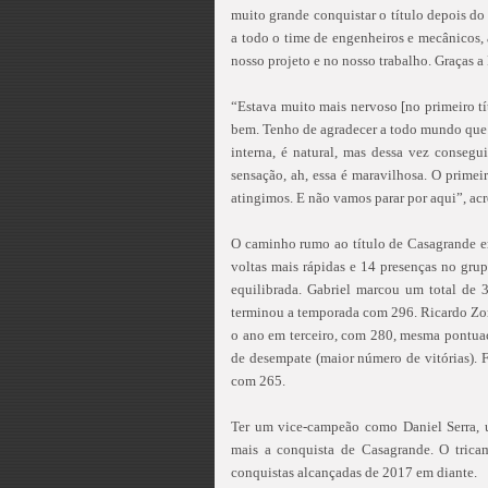
muito grande conquistar o título depois d
a todo o time de engenheiros e mecânicos, 
nosso projeto e no nosso trabalho. Graças 
“Estava muito mais nervoso [no primeiro tí
bem. Tenho de agradecer a todo mundo que 
interna, é natural, mas dessa vez consegu
sensação, ah, essa é maravilhosa. O prime
atingimos. E não vamos parar por aqui”, acr
O caminho rumo ao título de Casagrande em 
voltas mais rápidas e 14 presenças no gr
equilibrada. Gabriel marcou um total de
terminou a temporada com 296. Ricardo Zo
o ano em terceiro, com 280, mesma pontuaç
de desempate (maior número de vitórias). 
com 265.
Ter um vice-campeão como Daniel Serra, u
mais a conquista de Casagrande. O trica
conquistas alcançadas de 2017 em diante.