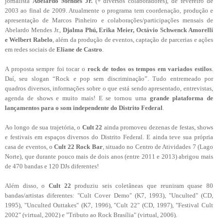
jornalista
Abelardo Mendes Jr.
(+ diversos colaboradores), de fevereiro de
2003 ao final de 2009. Atualmente o programa tem coordenação, produção e
apresentação de Marcos Pinheiro e colaborações/participações mensais de
Abelardo Mendes Jr.,
Djalma Phú, Erika Meier, Octávio Schwenck Amorelli
e Welbert Rabelo
, além da produção de eventos, captação de parcerias e ações
em redes sociais de
Eliane de Castro
.
A proposta sempre foi tocar o
rock de todos os tempos em variados estilos
.
Daí, seu slogan “Rock e pop sem discriminação”. Tudo entremeado por
quadros diversos, informações sobre o que está sendo apresentado, entrevistas,
agenda de shows e muito mais! E se tornou uma
grande plataforma de
lançamentos para o som independente do Distrito Federal
.
Ao longo de sua trajetória, o
Cult 22
ainda promoveu dezenas de festas, shows
e festivais em espaços diversos do Distrito Federal. E ainda teve sua própria
casa de eventos, o
Cult 22 Rock Bar
, situado no Centro de Atividades 7 (Lago
Norte), que durante pouco mais de dois anos (entre 2011 e 2013) abrigou mais
de 470 bandas e 120 DJs diferentes!
Além disso, o
Cult 22
produziu seis coletâneas que reuniram quase 80
bandas/artistas diferentes: "Cult Cover Demo" (K7, 1993), "Unculted" (CD,
1995), "Unculted Outtakes" (K7, 1996), "Cult 22" (CD, 1997), "Festival Cult
2002" (virtual, 2002) e "Tributo ao Rock Brasília" (virtual, 2006
).