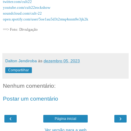
twitter.com/cult22
youtube.com/cult22rockshow
soundcloud.com/cult-22
open.spotify.com/user/5oe1au5d3t2rmq4nnm9e3jk2k
==> Foto: Divulgação
Dalton Jendiroba
às
dezembro 05, 2023
Compartilhar
Nenhum comentário:
Postar um comentário
‹
›
Página inicial
Ver versão para a web