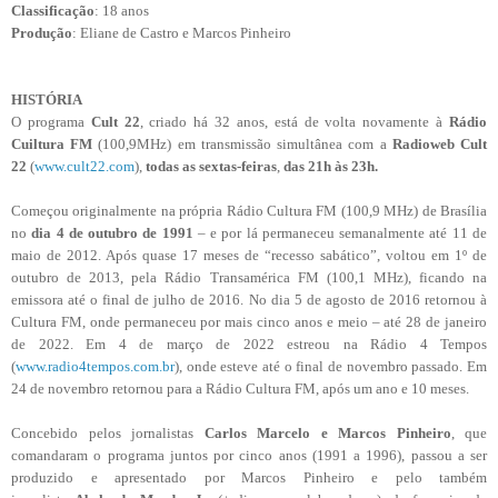
Classificação
: 18 anos
Produção
:
Eliane de Castro e
Marcos Pinheiro
HISTÓRIA
O programa
Cult 22
, criado há 32 anos, está de volta novamente à
Rádio
Cuiltura FM
(100,9MHz) em transmissão simultânea com a
Radioweb Cult
22
(
www.cult22.com
),
todas as sextas-feiras
,
das 21h às 23h.
Começou originalmente na própria Rádio Cultura FM (100,9 MHz) de Brasília
no
dia 4 de outubro de 1991
– e por lá permaneceu semanalmente até 11 de
maio de 2012. Após quase 17 meses de “recesso sabático”, voltou em 1º de
outubro de 2013, pela Rádio Transamérica FM (100,1 MHz), ficando na
emissora até o final de julho de 2016. No dia 5 de agosto de 2016 retornou à
Cultura FM, onde permaneceu por mais cinco anos e meio – até 28 de janeiro
de 2022. Em 4 de março de 2022 estreou na Rádio 4 Tempos
(
www.radio4tempos.com.br
), onde esteve até o final de novembro passado. Em
24 de novembro retornou para a Rádio Cultura FM, após um ano e 10 meses.
Concebido pelos jornalistas
Carlos Marcelo e Marcos Pinheiro
, que
comandaram o programa juntos por cinco anos (1991 a 1996), passou a ser
produzido e apresentado por Marcos Pinheiro e pelo também