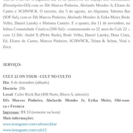
(Pirenópolis-GO) com os
DJs Marcos Pinheiro, Abelardo Mendes Jr, Eliane de
Castro e SCHWNCK. O terceiro, dia 5 de agosto, no Alquimia Taberna Bar
(SOF Sul), com os DJs
Marcos Pinheiro, Abelardo Mendes Jr, Erika Meier, Bode
Velho, Daniel Lansky e Mariana Camelo. E o quarto, dia 11 de novembro, na
Infinu Comunidade Criativa (506 Sul) - comemorando os 32 anos do Cult 22 -,
com 12 DJs: André X (Plebe Rude), Bode Velho, Daniel Lansky, Dena Clara,
Ed, Eliane de Castro, Marcos Pinheiro, SCHWNCK, Telma & Selma, Vital e
Zeca.
SERVIÇO:
CULT 22 ON TOUR - CULT NO CULTO
Dia
: 9 de dezembro (sábado)
Horário
: 20h
Local
: Culto Rock Bar (408 Norte, Bloco A, subsolo)
DJs
Marcos Pinheiro, Abelardo Mendes Jr, Erika Meier, Obi-wan-
ca
e
Fernoca
Ingressos
:
R$ 10 (somente na hora)
Mais informações
:
www.instagram.com/cultorockbar
www.instagram.com/cult22