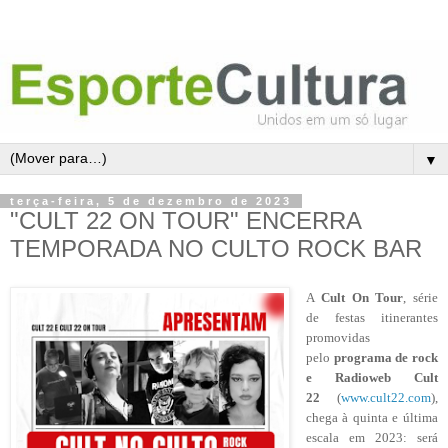
▼
terça-feira, 5 de dezembro de 2023
"CULT 22 ON TOUR" ENCERRA
TEMPORADA NO CULTO ROCK BAR
A
Cult On Tour
,
série
de festas itinerantes
promovidas
pelo
programa de rock
e Radioweb Cult
22
(
www.cult22.com
),
chega à quinta e última
escala em 2023: será