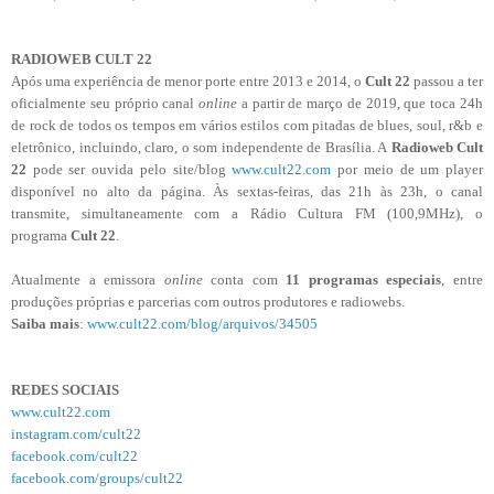
RADIOWEB CULT 22
Após uma experiência de menor porte entre 2013 e 2014, o
Cult 22
passou a ter
oficialmente seu próprio canal
online
a partir de março de 2019, que toca 24h
de rock de todos os tempos em vários estilos com pitadas de blues, soul, r&b e
eletrônico, incluindo, claro, o som independente de Brasília. A
Radioweb Cult
22
pode ser ouvida pelo site/blog
www.cult22.com
por meio de um player
disponível no alto da página. Às sextas-feiras, das 21h às 23h, o canal
transmite, simultaneamente com a Rádio Cultura FM (100,9MHz), o
programa
Cult 22
.
Atualmente a emissora
online
conta com
11 programas especiais
, entre
produções próprias e parcerias com outros produtores e radiowebs.
Saiba mais
:
www.cult22.com/blog/arquivos/34505
REDES SOCIAIS
www.cult22.com
instagram.com/cult22
facebook.com/cult22
facebook.com/groups/cult22