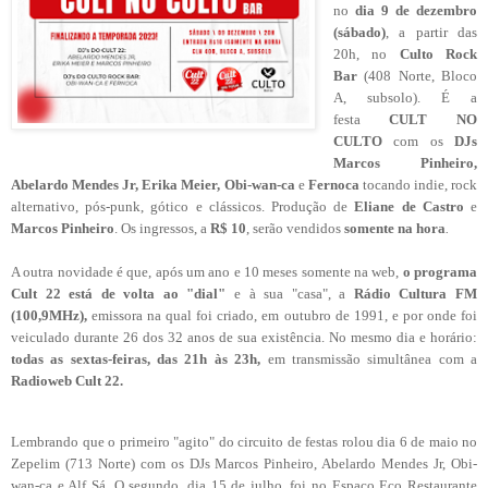
no
dia 9 de dezembro
(sábado)
, a partir das
20h, no
Culto Rock
Bar
(408 Norte, Bloco
A, subsolo). É a
festa
CULT NO
CULTO
com os
DJs
Marcos Pinheiro,
Abelardo Mendes Jr, Erika Meier, Obi-wan-ca
e
Fernoca
tocando indie, rock
alternativo, pós-punk, gótico e clássicos. Produção de
Eliane de Castro
e
Marcos Pinheiro
. Os ingressos, a
R$ 10
, serão vendidos
somente na hora
.
A outra novidade é que, após um ano e 10 meses somente na web,
o programa
Cult 22 está de volta ao "dial"
e à sua "casa", a
Rádio Cultura FM
(100,9MHz),
emissora na qual foi criado, em outubro de 1991, e por onde foi
veiculado durante 26 dos 32 anos de sua existência. No mesmo dia e horário:
todas as sextas-feiras, das 21h às 23h,
em transmissão simultânea com a
Radioweb Cult 22.
Lembrando que o primeiro "agito"
do circuito de festas
rolou dia 6 de maio no
Zepelim (713 Norte) com os DJs Marcos Pinheiro, Abelardo Mendes Jr, Obi-
wan-ca e Alf Sá. O segundo, dia 15 de julho, foi no Espaço Eco Restaurante