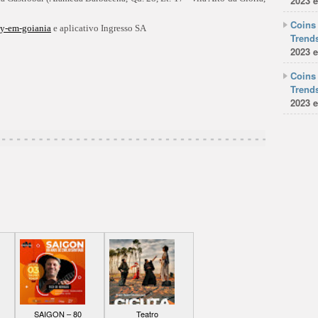
2023 e
Coins 
dy-em-goiania
e aplicativo Ingresso SA
Trends
2023 e
Coins 
Trends
2023 e
SAIGON – 80
Teatro