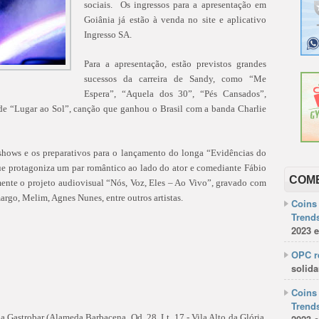
sociais. Os ingressos para a apresentação em
Goiânia já estão à venda no site e aplicativo
Ingresso SA.
Para a apresentação, estão previstos grandes
sucessos da carreira de Sandy, como “Me
Espera”, “Aquela dos 30”, “Pés Cansados”,
a de “Lugar ao Sol”, canção que ganhou o Brasil com a banda Charlie
shows e os preparativos para o lançamento do longa “Evidências do
e protagoniza um par romântico ao lado do ator e comediante Fábio
COM
ente o projeto audiovisual “Nós, Voz, Eles – Ao Vivo”, gravado com
rgo, Melim, Agnes Nunes, entre outros artistas.
Coins 
Trends
2023 e
OPC re
solida
Coins 
Trends
Gastrobar (Alameda Barbacena, Qd. 28, Lt. 17 - Vila Alto da Glória,