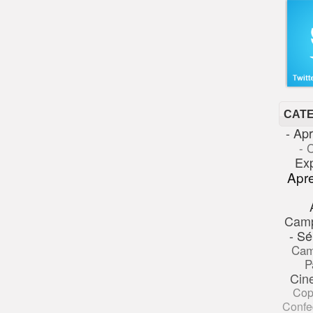
CAT
- Ap
- 
Ex
Apr
Cam
- Sé
Cam
P
Cin
Cop
Confe