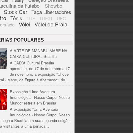
sculina de Futebol
Showbol
Stock Car
Taça Libertadores
tro
Tênis
TUF
TUF31
UFC
Vôlei
Vôlei de Praia
ersíade
ÉRIAS POPULARES
A ARTE DE MANABU MABE NA
CAIXA CULTURAL Brasília
A CAIXA Cultural Brasília
apresenta, de 17 de setembro a 17
de novembro, a exposição “Chove
al - Mabe, da Figura à Abstração”, do...
Exposição “Uma Aventura
Imunológica - Nosso Corpo, Nosso
Mundo” estreia em Brasília
A exposição “Uma Aventura
Imunológica - Nosso Corpo, Nosso
chega à Brasília em sua segunda edição,
a visitantes a uma jornada...