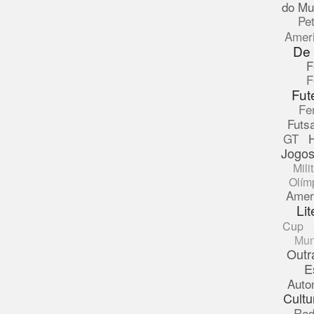
do Mu
Pe
Amer
De
F
F
Fut
Fe
Futsa
GT
Jogos
Mili
Olím
Amer
Lit
Cup
Mun
Outr
E
Auto
Cultu
Rad