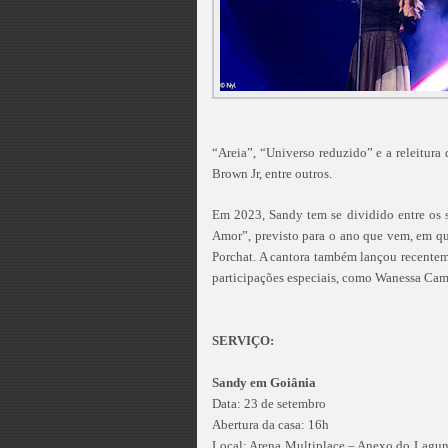
“Areia”, “Universo reduzido” e a releitur
Brown Jr, entre outros.
Em 2023, Sandy tem se dividido entre os 
Amor”, previsto para o ano que vem, em qu
Porchat. A cantora também lançou recentem
participações especiais, como Wanessa Cama
SERVIÇO:
Sandy em Goiânia
Data: 23 de setembro
Abertura da casa: 16h
Local: Arena Multiplace – Anexo do Laguna 