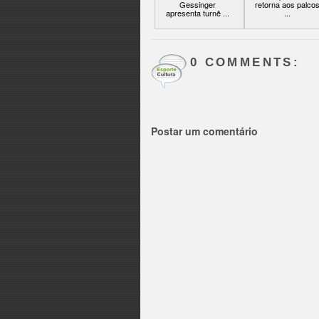
Gessinger
retorna aos palco
apresenta turnê ...
...
0 COMMENTS:
Postar um comentário