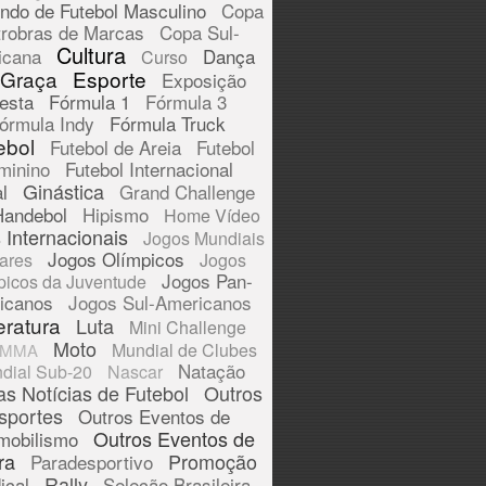
ndo de Futebol Masculino
Copa
trobras de Marcas
Copa Sul-
Cultura
icana
Dança
Curso
 Graça
Esporte
Exposição
esta
Fórmula 1
Fórmula 3
órmula Indy
Fórmula Truck
ebol
Futebol de Areia
Futebol
minino
Futebol Internacional
Ginástica
l
Grand Challenge
Handebol
Hipismo
Home Vídeo
 Internacionais
Jogos Mundiais
Jogos Olímpicos
tares
Jogos
Jogos Pan-
picos da Juventude
icanos
Jogos Sul-Americanos
eratura
Luta
Mini Challenge
Moto
Mundial de Clubes
MMA
Natação
dial Sub-20
Nascar
as Notícias de Futebol
Outros
sportes
Outros Eventos de
Outros Eventos de
mobilismo
ra
Promoção
Paradesportivo
Rally
ical
Seleção Brasileira