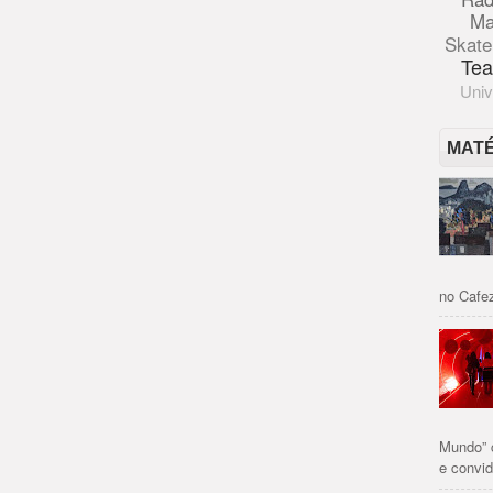
Ma
Skate
Tea
Univ
MAT
no Cafez
Mundo” 
e convid