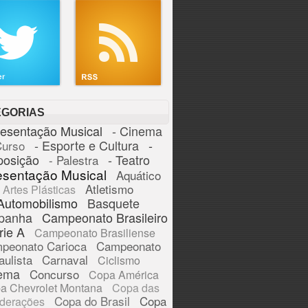
EGORIAS
resentação Musical
- Cinema
- Esporte e Cultura
-
Curso
posição
- Teatro
- Palestra
esentação Musical
Aquático
Atletismo
Artes Plásticas
Automobilismo
Basquete
panha
Campeonato Brasileiro
rie A
Campeonato Brasiliense
peonato Carioca
Campeonato
aulista
Carnaval
Ciclismo
ema
Concurso
Copa América
a Chevrolet Montana
Copa das
Copa do Brasil
Copa
derações