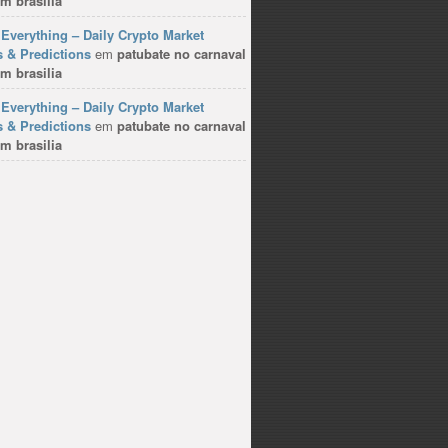
m brasilia
Everything – Daily Crypto Market
 & Predictions
em
patubate no carnaval
m brasilia
Everything – Daily Crypto Market
 & Predictions
em
patubate no carnaval
m brasilia