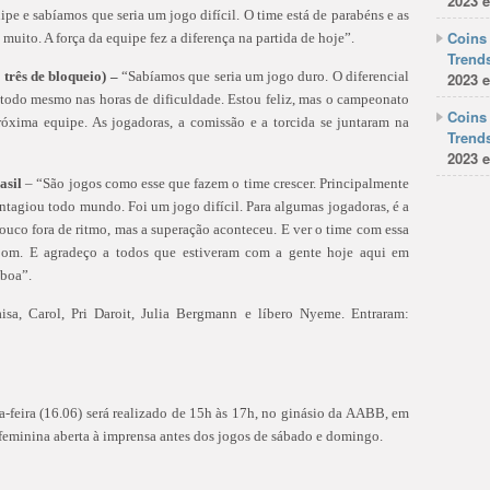
2023 e
ipe e sabíamos que seria um jogo difícil. O time está de parabéns e as
Coins 
muito. A força da equipe fez a diferença na partida de hoje”.
Trends
e três de bloqueio) –
“Sabíamos que seria um jogo duro. O diferencial
2023 e
 todo mesmo nas horas de dificuldade. Estou feliz, mas o campeonato
Coins 
óxima equipe. As jogadoras, a comissão e a torcida se juntaram na
Trends
2023 e
asil
– “São jogos como esse que fazem o time crescer. Principalmente
ntagiou todo mundo. Foi um jogo difícil. Para algumas jogadoras, é a
uco fora de ritmo, mas a superação aconteceu. E ver o time com essa
 bom. E agradeço a todos que estiveram com a gente hoje aqui em
 boa”.
sa, Carol, Pri Daroit, Julia Bergmann e líbero Nyeme. Entraram:
ta-feira (16.06) será realizado de 15h às 17h, no ginásio da AABB, em
o feminina aberta à imprensa antes dos jogos de sábado e domingo.