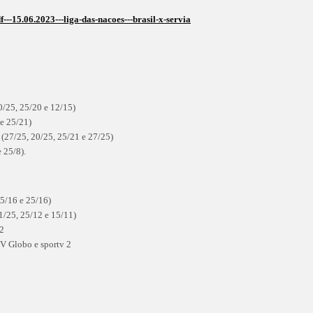
f---15.06.2023---liga-das-nacoes---brasil-x-servia
0/25, 25/20 e 12/15)
 e 25/21)
(27/25, 20/25, 25/21 e 27/25)
 25/8).
25/16 e 25/16)
21/25, 25/12 e 15/11)
v 2
TV Globo e sportv 2