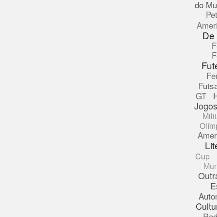
do Mu
Pe
Amer
De
F
F
Fut
Fe
Futsa
GT
Jogos
Mili
Olím
Amer
Lit
Cup
Mun
Outr
E
Auto
Cultu
Rad