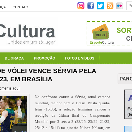
AÇA
CONTATO
DE GRAÇA
PROMOÇÃO
FOTOS E VÍDEOS
E VÔLEI VENCE SÉRVIA PELA
23, EM BRASÍLIA
PAR
omente aqui!
No confronto contra a Sérvia, atual campeã
mundial, melhor para o Brasil. Nesta quinta-
feira (15.06), a seleção feminina venceu a
reedição da última final do Campeonato
Mundial por 3 sets a 2 (23/25, 25/22, 21/25,
25/12 e 15/11) no ginásio Nilson Nelson, em