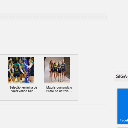
SIGA
Seleção feminina de
Macris comanda o
vôlei vence Sér...
Brasil na estreia ...