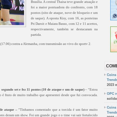
Brasília. A central Thaisa teve grande atuação e
foi a maior pontuadora do confronto, com 18
pontos (oito de ataque, nove de bloqueio e um
de saque). A oposta Kisy, com 16, as ponteiras
Pri Daroit e Maiara Basso, com 12 e 11 acertos,
respectivamente, também se destacaram na
partida.
 (17.06) contra a Alemanha, com transmissão ao vivo do sportv 2.
COM
Coins 
Trends
2023 e
 segundo set e fez 11 pontos (10 de ataque e um de saque)
– “Estou
OPC re
o é fruto de muito trabalho que apresentei desde que fui convocada.
solida
Coins 
 de ataque –
“Tínhamos comentado que a torcida é um fator muito
Trends
ores deram um show. Foi um grande jogo e o time vai sair fortalecido