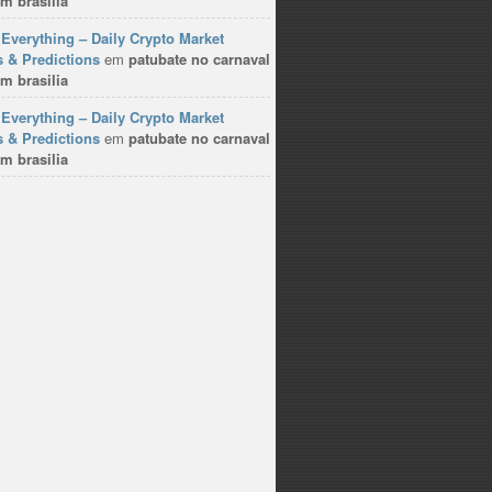
m brasilia
Everything – Daily Crypto Market
 & Predictions
em
patubate no carnaval
m brasilia
Everything – Daily Crypto Market
 & Predictions
em
patubate no carnaval
m brasilia