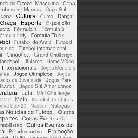
ndo de Futebol Masculino
Copa
trobras de Marcas
Copa Sul-
Cultura
icana
Dança
Curso
 Graça
Esporte
Exposição
esta
Fórmula 1
Fórmula 3
órmula Indy
Fórmula Truck
ebol
Futebol de Areia
Futebol
minino
Futebol Internacional
Ginástica
l
Grand Challenge
Handebol
Hipismo
Home Vídeo
 Internacionais
Jogos Mundiais
Jogos Olímpicos
tares
Jogos
Jogos Pan-
picos da Juventude
icanos
Jogos Sul-Americanos
eratura
Luta
Mini Challenge
Moto
Mundial de Clubes
MMA
Natação
dial Sub-20
Nascar
as Notícias de Futebol
Outros
sportes
Outros Eventos de
Outros Eventos de
mobilismo
ra
Promoção
Paradesportivo
Rally
ical
Seleção Brasileira