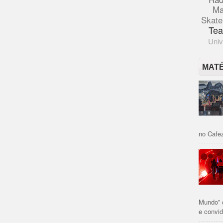
Ma
Skate
Tea
Univ
MAT
no Cafez
Mundo” 
e convid