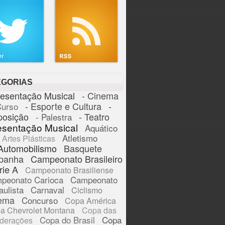
EGORIAS
resentação Musical
- Cinema
- Esporte e Cultura
-
Curso
posição
- Teatro
- Palestra
esentação Musical
Aquático
Atletismo
Artes Plásticas
Automobilismo
Basquete
panha
Campeonato Brasileiro
rie A
Campeonato Brasiliense
peonato Carioca
Campeonato
aulista
Carnaval
Ciclismo
ema
Concurso
Copa América
a Chevrolet Montana
Copa das
Copa do Brasil
Copa
derações