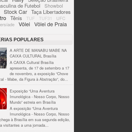
sculina de Futebol
Showbol
Stock Car
Taça Libertadores
tro
Tênis
TUF
TUF31
UFC
Vôlei
Vôlei de Praia
ersíade
ÉRIAS POPULARES
A ARTE DE MANABU MABE NA
CAIXA CULTURAL Brasília
A CAIXA Cultural Brasília
apresenta, de 17 de setembro a 17
de novembro, a exposição “Chove
al - Mabe, da Figura à Abstração”, do...
Exposição “Uma Aventura
Imunológica - Nosso Corpo, Nosso
Mundo” estreia em Brasília
A exposição “Uma Aventura
Imunológica - Nosso Corpo, Nosso
chega à Brasília em sua segunda edição,
a visitantes a uma jornada...