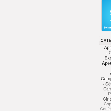
CAT
- Ap
- 
Ex
Apr
Cam
- Sé
Cam
P
Cin
Cop
Confe