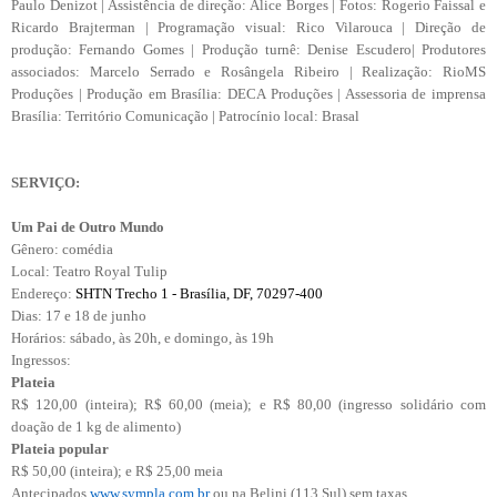
Paulo Denizot | Assistência de direção: Alice Borges | Fotos: Rogerio Faissal e
Ricardo Brajterman | Programação visual: Rico Vilarouca | Direção de
produção: Fernando Gomes | Produção turnê: Denise Escudero| Produtores
associados: Marcelo Serrado e Rosângela Ribeiro | Realização: RioMS
Produções | Produção em Brasília: DECA Produções | Assessoria de imprensa
Brasília: Território Comunicação | Patrocínio local: Brasal
SERVIÇO:
Um Pai de Outro Mundo
Gênero: comédia
Local: Teatro Royal Tulip
Endereço:
SHTN Trecho 1 - Brasília, DF, 70297-400
Dias: 17 e 18 de junho
Horários: sábado, às 20h, e domingo, às 19h
Ingressos:
Plateia
R$ 120,00 (inteira); R$ 60,00 (meia); e R$ 80,00 (ingresso solidário com
doação de 1 kg de alimento)
Plateia popular
R$ 50,00 (inteira); e R$ 25,00 meia
Antecipados
www.sympla.com.br
ou na Belini (113 Sul) sem taxas