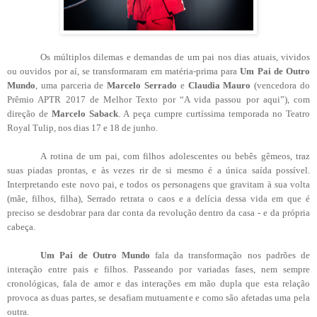
Os múltiplos dilemas e demandas de um pai nos dias atuais, vividos
ou ouvidos por aí, se transformaram em matéria-prima para
Um Pai de Outro
Mundo
, uma parceria de
Marcelo Serrado
e
Claudia Mauro
(vencedora do
Prêmio APTR 2017 de Melhor Texto por “A vida passou por aqui”), com
direção de
Marcelo Saback
. A peça cumpre curtíssima temporada no Teatro
Royal Tulip, nos dias 17 e 18 de junho.
A rotina de um pai, com filhos adolescentes ou bebês gêmeos, traz
suas piadas prontas, e às vezes rir de si mesmo é a única saída possível.
Interpretando este novo pai, e todos os personagens que gravitam à sua volta
(mãe, filhos, filha), Serrado retrata o caos e a delícia dessa vida em que é
preciso se desdobrar para dar conta da revolução dentro da casa - e da própria
cabeça.
Um Pai de Outro Mundo
fala da transformação nos padrões de
interação entre pais e filhos. Passeando por variadas fases, nem sempre
cronológicas, fala de amor e das interações em mão dupla que esta relação
provoca as duas partes, se desafiam mutuamente e como são afetadas uma pela
outra.