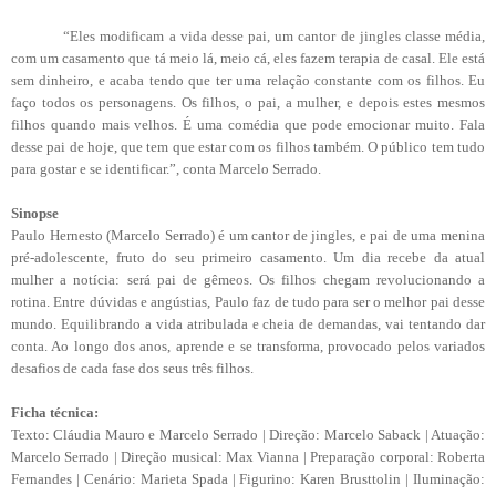
“Eles modificam a vida desse pai, um cantor de jingles classe média,
com um casamento que tá meio lá, meio cá, eles fazem terapia de casal. Ele está
sem dinheiro, e acaba tendo que ter uma relação constante com os filhos. Eu
faço todos os personagens. Os filhos, o pai, a mulher, e depois estes mesmos
filhos quando mais velhos. É uma comédia que pode emocionar muito. Fala
desse pai de hoje, que tem que estar com os filhos também. O público tem tudo
para gostar e se identificar.”, conta Marcelo Serrado.
Sinopse
Paulo Hernesto (Marcelo Serrado) é um cantor de jingles, e pai de uma menina
pré-adolescente, fruto do seu primeiro casamento. Um dia recebe da atual
mulher a notícia: será pai de gêmeos. Os filhos chegam revolucionando a
rotina. Entre dúvidas e angústias, Paulo faz de tudo para ser o melhor pai desse
mundo. Equilibrando a vida atribulada e cheia de demandas, vai tentando dar
conta. Ao longo dos anos, aprende e se transforma, provocado pelos variados
desafios de cada fase dos seus três filhos.
Ficha técnica:
Texto: Cláudia Mauro e Marcelo Serrado | Direção: Marcelo Saback | Atuação:
Marcelo Serrado | Direção musical: Max Vianna | Preparação corporal: Roberta
Fernandes | Cenário: Marieta Spada | Figurino: Karen Brusttolin | Iluminação: