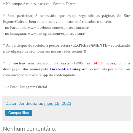
* No campo Assunto, escreva: "Sorteio Teatro".
* Para participar, é necessário que esteja
seguindo
as páginas do Site
EsporteCultura, bem como, escrever um
comentário
sobre o sorteio:
- no Facebook: www.facebook.com/esporteculturasite
- no Instagram: www.instagram.com/esportecultura/
* Ao participar do sorteio, a pessoa estará -
EXPRESSAMENTE
- autorizando
a divul
gação de seu
nome em nossas redes sociais!!!
* O
sorteio
será realizado na
sexta
(19/05) às
14:00 horas
, com a
divulgação dos nomes pelo
F
acebook
e
Instagram
ou resposta por e-mail ou
comunicação via WhatsApp do contemplado.
==> Foto: Instagram Oficial
Dalton Jendiroba
às
maio 15, 2023
Compartilhar
Nenhum comentário: