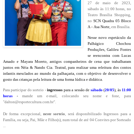
27 de maio
de 2023,
sábado às 11:00 horas, no
Teatro Brasília Shopping,
no
SCN Quadra 05 Bloco
A – Asa Norte,
em Brasília.
Nesse novo espetáculo da
Palhágico Chochou
Produções, Galileu Fontes
se reencontra com Lucas
Amado e Mayara Moreto, antigos companheiros de cena que trabalharam
juntos em Néia & Nando Cia. Teatral, para realizar uma releitura dos contos
infantis mesclados ao mundo da palhaçaria, com o objetivo de desenvolver o
gosto das crianças pela leitura de uma forma lúdica e didática.
Para participar do sorteio -
ingressos
para a sessão
de
sábado
(
20/05
)
,
às
11:00
horas
-
mande um e-mail, colocando seu nome e fone, para
"
dalton@esportecultura.com.br
".
De forma excepcional,
neste sorteio
, será disponibilizado Ingressos para a
Família, ou seja, Pai, Mãe e Filho(s), num total de até 04 Convites por Sorteado
...