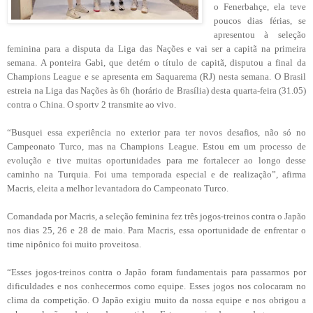
o Fenerbahçe, ela teve
poucos dias férias, se
apresentou à seleção
feminina para a disputa da Liga das Nações e vai ser a capitã na primeira
semana. A ponteira Gabi, que detém o título de capitã, disputou a final da
Champions League e se apresenta em Saquarema (RJ) nesta semana. O Brasil
estreia na Liga das Nações às 6h (horário de Brasília) desta quarta-feira (31.05)
contra o China. O sportv 2 transmite ao vivo.
“Busquei essa experiência no exterior para ter novos desafios, não só no
Campeonato Turco, mas na Champions League. Estou em um processo de
evolução e tive muitas oportunidades para me fortalecer ao longo desse
caminho na Turquia. Foi uma temporada especial e de realização”, afirma
Macris, eleita a melhor levantadora do Campeonato Turco.
Comandada por Macris, a seleção feminina fez três jogos-treinos contra o Japão
nos dias 25, 26 e 28 de maio. Para Macris, essa oportunidade de enfrentar o
time nipônico foi muito proveitosa.
“Esses jogos-treinos contra o Japão foram fundamentais para passarmos por
dificuldades e nos conhecermos como equipe. Esses jogos nos colocaram no
clima da competição. O Japão exigiu muito da nossa equipe e nos obrigou a