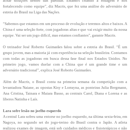
achar soluções dentro das partidas. Estamos criando a rodagem e nos
fortalecendo como equipe”, diz Macris, que fez uma análise do adversário de
estreia do Brasil na Liga das Nações.
“Sabemos que estamos em um processo de evolução e teremos altos e baixos. A
China é uma seleção forte, com jogadoras altas e que vai exigir muito da nossa
equipe. Vai ser um jogo difícil, mas estamos confiantes”, garante Macris.
O treinador José Roberto Guimarães falou sobre a estreia do Brasil. “É um
grupo jovem, mas a maioria já com experiência na seleção brasileira. Contamos
com todas as jogadoras em busca dessa fase final nos Estados Unidos. No
primeiro jogo, vamos duelar com a China que é um grande time e um
adversário tradicional”, explica José Roberto Guimarães.
Além de Macris, o Brasil conta na primeira semana da competição com a
levantadora Naiane, as opostas Kisy e Lorrayna, as ponteiras Julia Bergmann,
Ana Cristina, Tainara e Maiara Basso, as centrais Carol, Diana e Lorena e as
líberos Natinha e Laís.
Lara sofre lesão no joelho esquerdo
A central Lara sofreu uma entorse no joelho esquerdo, na última sexta-feira, em
Nagoya, no segundo set do jogo-treino do Brasil contra o Japão. A atleta
realizou exames de imagem, está sob cuidados médicos e fisioterápicos e não