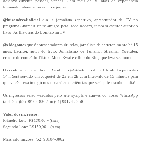
desenvolvimento pessoal, vendas. Com mais de 30 anos de experiência
formando líderes e treinando equipes.
@luizandreolioficial
que é jornalista esportivo, apresentador de TV no
programa Andreoli Entre amigos pela Rede Record, também escritor autor do
livro: As Histórias do Bonitão na TV.
@eldogomes
que é apresentador multi telas, jornalista de entretenimento há 15
anos. Escritor, autor do livro: Jornalismo de Turismo, Streamer, Youtuber,
criador de conteúdo Tiktok, Meta, Kwai e editor do Blog que leva seu nome.
O evento será realizado em Brasília no @s4hotel no dia 29 de abril a partir das
14h. Será servido um coquetel de 2h em 2h com intervalo de 15 minutos para
que você possa imergir nesse mar de experiências que será palestrando no dia!
Os ingressos serão vendidos pelo site sympla e através do nosso WhatsApp
também: (62) 98104-8862 ou (61) 99174-5250
Valor dos ingressos:
Primeiro Lote: R$130,00 + (taxa)
Segundo Lote: R$150,00 + (taxa)
Mais informações: (62) 98104-8862