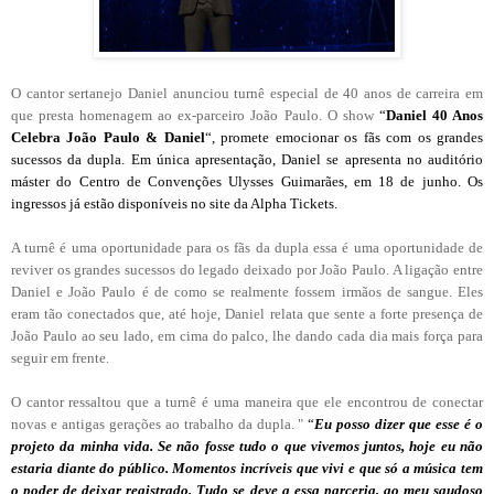
O cantor sertanejo Daniel anunciou turnê especial de 40 anos de carreira em
que presta homenagem ao ex-parceiro João Paulo. O show
“
Daniel 40 Anos
Celebra João Paulo & Daniel
“, promete emocionar os fãs com os grandes
sucessos da dupla
.
Em única apresentação,
Daniel se apresenta
no auditório
máster do Centro de Convenções Ulysses Guimarães
, em 18 de junho
. Os
ingressos já estão disponíveis no site da Alpha Tickets.
A turnê é uma oportunidade para os fãs da dupla essa é uma oportunidade de
reviver os grandes sucessos do legado deixado por João Paulo. A ligação entre
Daniel e João Paulo é de como se realmente fossem irmãos de sangue. Eles
eram tão conectados que, até hoje, Daniel relata que sente a forte presença de
João Paulo ao seu lado, em cima do palco, lhe dando cada dia mais força para
seguir em frente.
O cantor ressaltou que a turnê é uma maneira que ele encontrou de conectar
novas e antigas gerações ao trabalho da dupla. "
“
Eu posso dizer que esse é o
projeto da minha vida. Se não fosse tudo o que vivemos juntos, hoje eu não
estaria diante do público. Momentos incríveis que vivi e que só a música tem
o poder de deixar registrado. Tudo se deve a essa parceria, ao meu saudoso