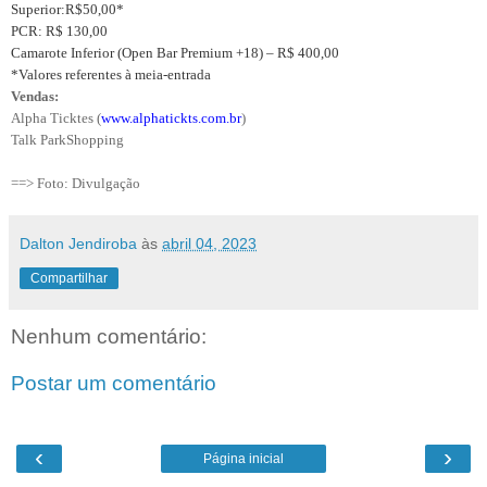
Superior:R$50,00*
PCR: R$ 130,00
Camarote Inferior (Open Bar Premium +18) – R$ 400,00
*Valores referentes à meia-entrada
Vendas:
Alpha Ticktes (
www.alphatickts.com.br
)
Talk ParkShopping
==> Foto: Divulgação
Dalton Jendiroba
às
abril 04, 2023
Compartilhar
Nenhum comentário:
Postar um comentário
‹
›
Página inicial