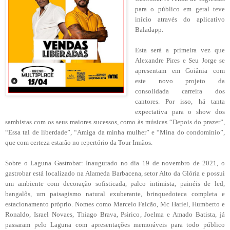
para o público em geral teve
início através do aplicativo
Baladapp.
Esta será a primeira vez que
Alexandre Pires e Seu Jorge se
apresentam em Goiânia com
este novo projeto da
consolidada carreira dos
cantores. Por isso, há tanta
expectativa para o show dos
sambistas com os seus maiores sucessos, como às músicas “Depois do prazer”,
“Essa tal de liberdade”, “Amiga da minha mulher” e “Mina do condomínio”,
que com certeza estarão no repertório da Tour Irmãos.
Sobre o Laguna Gastrobar: Inaugurado no dia 19 de novembro de 2021, o
gastrobar está localizado na Alameda Barbacena, setor Alto da Glória e possui
um ambiente com decoração sofisticada, palco intimista, painéis de led,
bangalôs, um paisagismo natural exuberante, brinquedoteca completa e
estacionamento próprio. Nomes como Marcelo Falcão, Mc Hariel, Humberto e
Ronaldo, Israel Novaes, Thiago Brava, Psirico, Joelma e Amado Batista, já
passaram pelo Laguna com apresentações memoráveis para todo público