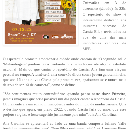
Guimarães em 3 de
dezembro (sábado), às 22h.
O repertório do show é
inteiramente dedicado aos
inúmeros sucessos de
Cassia Eller, revisitados na
voz de uma das mais
importantes cantoras da
MPB.
O espetáculo promete emocionar a cidade onde cantora de ‘O segundo sol’ e
‘Malandragem’ ganhou fama cantando nos bares locais até alçar o estrelato
nacional. Mais do que cantar o repertório de Cássia, Ana fará uma viagem
pessoal no tempo. A turnê será uma conexão direta com a jovem garota mineira,
que aos 16 anos ouviu Cássia pela primeira vez, apaixonou-se e nunca mais
deixou de ser “fã de camiseta”, como se define.
“São sentimentos muito contraditórios quando penso neste show. Primeiro,
jamais imaginei que seria possível um dia poder cantar o repertório da Cássia.
Obviamente era um sonho íntimo, desde antes do início da minha carreira. Quis
o destino que agora, em pleno 2022, quando Cássia faria 60 anos, que esse
projeto surgisse e fosse sugerido justamente para mim”, diz Ana Carolina.
Ana Carolina se apresentará ao lado de uma banda composta Juliano Valle
(teclados, programações, voz), Theo Silva (guitarras e violões), Lancaster Pinto