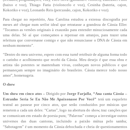
(baixo e voz), Thiago Faria (violoncelo e voz), Cesinha (bateria, cajon,
Kokoriko e voz), Leonardo Reis (percussão, cajon, Kokoriko e voz).
Para chegar no repertório, Ana Carolina estudou a extensa discografia por
meses até chegar num
setlist
ideal que retratasse a grandeza de Cássia Eller.
“Tocamos as versões originais à exaustão para entender minuciosamente cada
uma delas. Só aí que começamos a repensar em arranjos, para trazer uma
releitura que conversasse comigo e que não renunciasse o DNA de Cássia em
nenhum momento”.
“Dentro do meu universo, espero com essa turnê retribuir de alguma forma todo
o carinho e acolhimento que recebi da Cássia. Meu desejo é que essa obra e
artista tão potentes se mantenham vivas, conheçam novos públicos e que
permaneçam sempre no imaginário do brasileiro. Cássia merece todo nosso
amor”, homenageia.
O show
Um show em cinco atos –
Dirigido por
Jorge Farjalla
,
“Ana canta Cássia –
Estranho Seria Se Eu Não Me Apaixonasse Por Você”
terá um esqueleto
teatral ao passear por cinco atos, que serão conduzidos por músicas que
remetem a cada um deles: “Cartas”, logo na abertura do show, traz canções que
se comunicam em estado de poesia pura; “Palavras” começa a investigar outros
universos das duas cantoras, incluindo a paixão mútua pelo samba;
“Sabotagem” é um momento da Cássia debochada e cheia de questionamentos