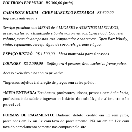
POLTRONA PREMIUM -
R$ 300,00 (meia)
CAMAROTE HUMM – CHEF MARCELO PETRARCA -
R$ 600,00 -
Ingressos individuais
Serviço premium com MESAS de 4 LUGARES e ASSENTOS MARCADOS,
acesso exclusivo, climatizado e banheiros privativos. Open Food: Coquetel
volante, mesa de antepastos, mini empratados e sobremesa. Open Bar: Whisky,
vinho, espumante, cerveja, água de coco, refrigerante e água.
ESPAÇO BISTRÔ -
R$ 1.500,00 – Mesa numerada para 4 pessoas.
LOUNGES -
R$ 2.500,00 – Sofás para 4 pessoas, área exclusiva frente palco.
Acesso exclusivo e banheiro privativo
*Ingressos sujeitos à alteração de preços sem aviso prévio.
*
MEIA ENTRADA:
Estudantes, professores, idosos, pessoas com deficiência,
profissionais da saúde e ingresso
solidário doando1kg de alimento não
perecível.
FORMAS DE PAGAMENTO:
Dinheiro, débito, crédito em 1x sem juros,
parcelados em 2x ou 3x com taxa do parcelamento. PIX ou em até 12x com
taxa do parcelamento somente nas compras pelo site.