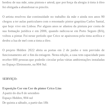
herdou de sua mãe, uma pintora e artesã, que por força da alergia à tinta à óleo
foi obrigada a abandonar os pincéis.
O artista resolveu dar continuidade no trabalho da mãe e ainda nos anos 90
chegou a ter aulas particulares com o renomado pintor grapiúna Carlos Santal,
que hoje vive em Lisboa. Por alguns anos se afastou da pintura por conta de
sua formação jurídica e em 2006, quando radicou-se em Porto Seguro (BA),
voltou a pintar. Foi nesse período que Crico se apaixonou pela tinta acrílica e
desfez a lua de mel com a tinta a óleo.
O projeto Hidden 2022 abriu as portas em 2 de junho e tem previsão de
funcionamento até o fim da estiagem. Nesta edição, a casa tem capacidade para
receber 600 pessoas que poderão circular pelas várias ambientações instaladas
no Espaço Eletronorte, na 904 Sul.
SERVIÇO:
Exposição Cor em Cor do pintor Crico Lins
A partir do dia 8 de setembro
Espaço Hidden, 904 sul
De quinta a sábado, a partir das 18h