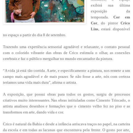
exibirá sua última
exposição da
temporada.
Cor em
Cor
, do pintor
Crico
Lins
, estará disponível
no espaço a partir do dia 8 de setembro.
Trazendo uma experiência sensorial agradável e relaxante, o contato pessoal
com o colorido vibrante das obras de Crico estimula o olhar, as conexões
cerebrais e faz o público mergulhar no mundo encantador da pintura.
“A vida já está tão corrida. A arte, e especificamente a pintura, nos remete a um
campo mais agradável e de mais prazer. Se não fosse a arte, nós com certeza
teríamos uma vida mais dura”, afirma o artista.
A exposição, que possui obras para todos os gostos, surgiu de processos
criativos muito interessantes. Nas obras intituladas como Cimento Trincado, o
artista analisou desenhos e formações que o cimento velho fez no piso e as
transformou em arte, dando vida e cor.
Crico é natural da Bahia e desde a infância arriscava traços no papel, na carteira
da escola e em todas as lacunas que encontrava pela frente. O gosto por arte,