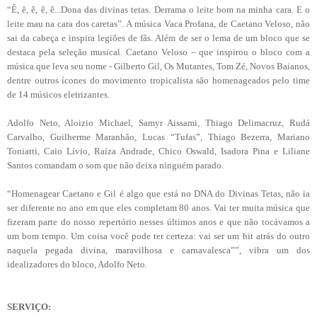
“Ê, ê, ê, ê, ê...Dona das divinas tetas. Derrama o leite bom na minha cara. E o
leite mau na cara dos caretas”. A música Vaca Profana, de Caetano Veloso, não
sai da cabeça e inspira legiões de fãs. Além de ser o lema de um bloco que se
destaca pela seleção musical. Caetano Veloso – que inspirou o bloco com a
música que leva seu nome - Gilberto Gil, Os Mutantes, Tom Zé, Novos Baianos,
dentre outros ícones do movimento tropicalista são homenageados pelo time
de 14 músicos eletrizantes.
Adolfo Neto, Aloizio Michael, Samyr Aissami, Thiago Delimacruz, Rudá
Carvalho, Guilherme Maranhão, Lucas “Tufas”, Thiago Bezerra, Mariano
Toniatti, Caio Lívio, Raíza Andrade, Chico Oswald, Isadora Pina e Liliane
Santos comandam o som que não deixa ninguém parado.
“Homenagear Caetano e Gil é algo que está no DNA do Divinas Tetas, não ia
ser diferente no ano em que eles completam 80 anos. Vai ter muita música que
fizeram parte do nosso repertório nesses últimos anos e que não tocávamos a
um bom tempo. Um coisa você pode ter certeza: vai ser um hit atrás do outro
naquela pegada divina, maravilhosa e carnavalesca””, vibra um dos
idealizadores do bloco, Adolfo Neto.
SERVIÇO: