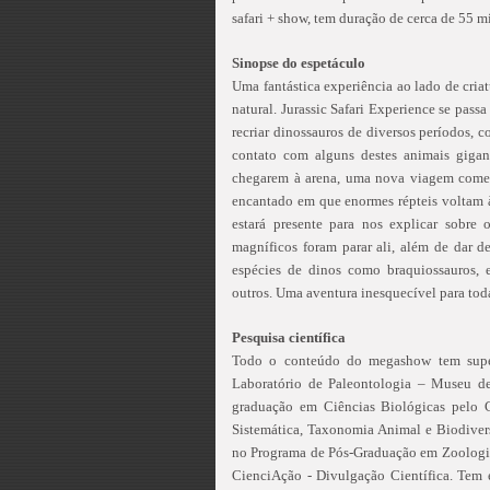
safari + show, tem duração de cerca de 55 m
Sinopse do espetáculo
Uma fantástica experiência ao lado de criat
natural. Jurassic Safari Experience se pas
recriar dinossauros de diversos períodos, co
contato com alguns destes animais gigan
chegarem à arena, uma nova viagem começ
encantado em que enormes répteis voltam à
estará presente para nos explicar sobre
magníficos foram parar ali, além de dar d
espécies de dinos como braquiossauros, e
outros. Uma aventura inesquecível para toda
Pesquisa científica
Todo o conteúdo do megashow tem super
Laboratório de Paleontologia – Museu d
graduação em Ciências Biológicas pelo 
Sistemática, Taxonomia Animal e Biodive
no Programa de Pós-Graduação em Zoologia 
CienciAção - Divulgação Científica. Tem 