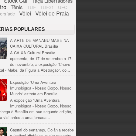
Stock Car
Taça Libertadores
tro
Tênis
TUF
TUF31
UFC
Vôlei
Vôlei de Praia
ersíade
ÉRIAS POPULARES
A ARTE DE MANABU MABE NA
CAIXA CULTURAL Brasília
A CAIXA Cultural Brasília
apresenta, de 17 de setembro a 17
de novembro, a exposição “Chove
al - Mabe, da Figura à Abstração”, do...
Exposição “Uma Aventura
Imunológica - Nosso Corpo, Nosso
Mundo” estreia em Brasília
A exposição “Uma Aventura
Imunológica - Nosso Corpo, Nosso
chega à Brasília em sua segunda edição,
a visitantes a uma jornada...
Capital do sertanejo, Goiânia recebe
o festival Histórias, maior encontro