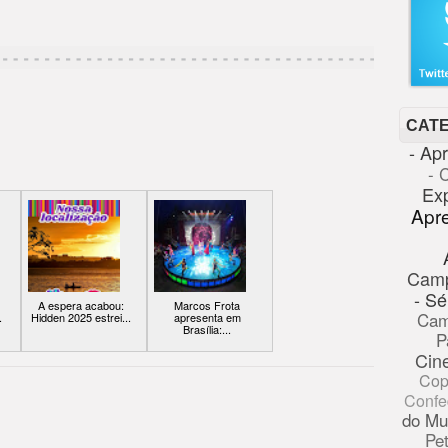
CAT
- Ap
- 
Ex
Apr
Cam
- Sé
A espera acabou:
Marcos Frota
Cam
.
Hidden 2025 estrei...
apresenta em
Brasília:...
P
Cin
Cop
Confe
do Mu
Pe