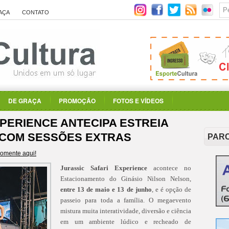
AÇA
CONTATO
DE GRAÇA
PROMOÇÃO
FOTOS E VÍDEOS
XPERIENCE ANTECIPA ESTREIA
), COM SESSÕES EXTRAS
PAR
omente aqui!
Jurassic Safari Experience
acontece no
Estacionamento do Ginásio Nilson Nelson,
entre 13 de maio e 13 de junho
, e é opção de
passeio para toda a família. O megaevento
mistura muita interatividade, diversão e ciência
em um ambiente lúdico e recheado de