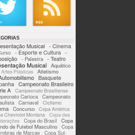
EGORIAS
resentação Musical
- Cinema
- Esporte e Cultura
-
Curso
posição
- Teatro
- Palestra
esentação Musical
Aquático
Atletismo
Artes Plásticas
Automobilismo
Basquete
panha
Campeonato Brasileiro
rie A
Campeonato Brasiliense
peonato Carioca
Campeonato
aulista
Carnaval
Ciclismo
ema
Concurso
Copa América
a Chevrolet Montana
Copa das
Copa do Brasil
Copa
derações
ndo de Futebol Masculino
Copa
trobras de Marcas
Copa Sul-