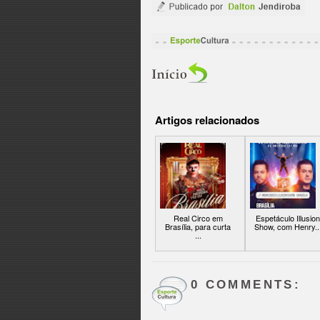
Artigos relacionados
Real Circo em
Espetáculo Illusion
Brasília, para curta
Show, com Henry..
...
0 COMMENTS: