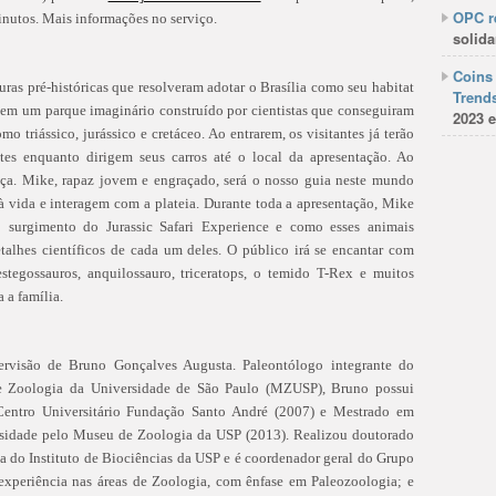
OPC re
inutos. Mais informações no serviço.
solida
Coins 
uras pré-históricas que resolveram adotar o Brasília como seu habitat
Trends
sa em um parque imaginário construído por cientistas que conseguiram
2023 e
mo triássico, jurássico e cretáceo. Ao entrarem, os visitantes já terão
tes enquanto dirigem seus carros até o local da apresentação. Ao
a. Mike, rapaz jovem e engraçado, será o nosso guia neste mundo
 vida e interagem com a plateia. Durante toda a apresentação, Mike
 o surgimento do Jurassic Safari Experience e como esses animais
etalhes científicos de cada um deles. O público irá se encantar com
stegossauros, anquilossauro, triceratops, o temido T-Rex e muitos
 a família.
visão de Bruno Gonçalves Augusta. Paleontólogo integrante do
e Zoologia da Universidade de São Paulo (MZUSP), Bruno possui
Centro Universitário Fundação Santo André (2007) e Mestrado em
rsidade pelo Museu de Zoologia da USP (2013). Realizou doutorado
do Instituto de Biociências da USP e é coordenador geral do Grupo
experiência nas áreas de Zoologia, com ênfase em Paleozoologia; e