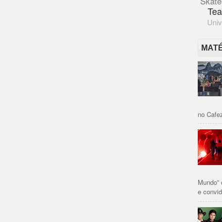
Skate
Tea
Univ
MAT
no Cafez
Mundo” 
e convid