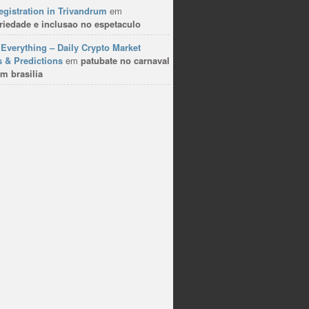
gistration in Trivandrum
em
riedade e inclusao no espetaculo
Everything – Daily Crypto Market
 & Predictions
em
patubate no carnaval
m brasilia