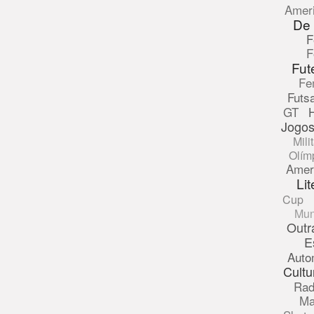
Amer
De
F
F
Fut
Fe
Futsa
GT
Jogos
Mili
Olím
Amer
Lit
Cup
Mun
Outr
E
Auto
Cultu
Rad
Ma