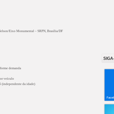
Nelson/Eixo Monumental – SRPN, Brasília/DF
SIGA
onforme demanda
or veículo
5 (independente da idade)