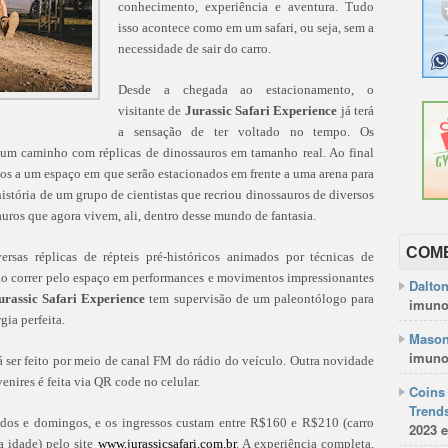
conhecimento, experiência e aventura. Tudo
isso acontece como em um safari, ou seja, sem a
necessidade de sair do carro.
Desde a chegada ao estacionamento, o
visitante de
Jurassic Safari Experience
já terá
a sensação de ter voltado no tempo. Os
os um caminho com réplicas de dinossauros em tamanho real. Ao final
ados a um espaço em que serão estacionados em frente a uma arena para
história de um grupo de cientistas que recriou dinossauros de diversos
auros que agora vivem, ali, dentro desse mundo de fantasia.
COM
rsas réplicas de répteis pré-históricos animados por técnicas de
o correr pelo espaço em performances e movimentos impressionantes
Dalto
urassic Safari Experience
tem supervisão de um paleontólogo para
imuno
ia perfeita.
Mason
imuno
 ser feito por meio de canal FM do rádio do veículo. Outra novidade
enires é feita via QR code no celular.
Coins 
Trends
ados e domingos, e os ingressos custam entre R$160 e R$210 (carro
2023 e
a idade) pelo site
www.jurassicsafari.com.br
. A experiência completa,