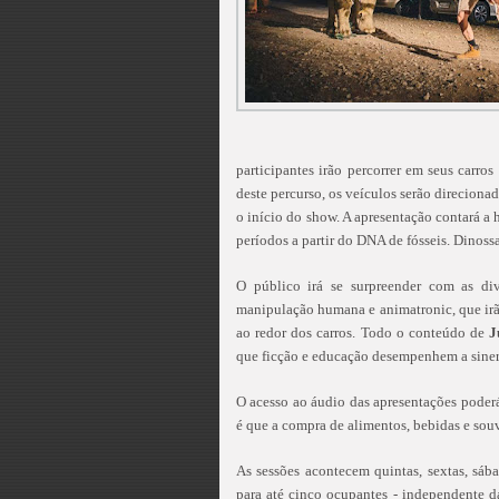
participantes irão percorrer em seus carr
deste percurso, os veículos serão direcion
o início do show. A apresentação contará a 
períodos a partir do DNA de fósseis. Dinoss
O público irá se surpreender com as dive
manipulação humana e animatronic, que irã
ao redor dos carros. Todo o conteúdo de
J
que ficção e educação desempenhem a sinerg
O acesso ao áudio das apresentações poderá
é que a compra de alimentos, bebidas e souv
As sessões acontecem quintas, sextas, sáb
para até cinco ocupantes - independente d