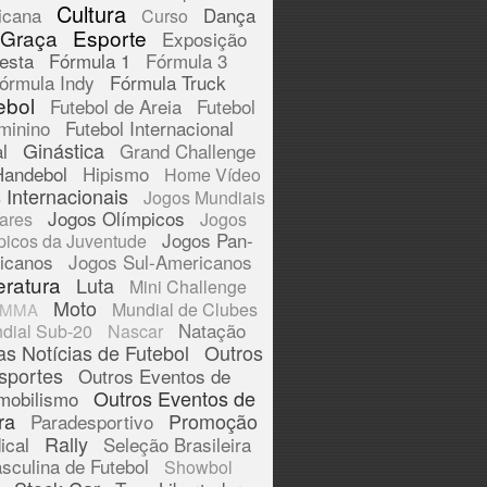
Cultura
icana
Dança
Curso
 Graça
Esporte
Exposição
esta
Fórmula 1
Fórmula 3
órmula Indy
Fórmula Truck
ebol
Futebol de Areia
Futebol
minino
Futebol Internacional
Ginástica
l
Grand Challenge
Handebol
Hipismo
Home Vídeo
 Internacionais
Jogos Mundiais
Jogos Olímpicos
tares
Jogos
Jogos Pan-
picos da Juventude
icanos
Jogos Sul-Americanos
eratura
Luta
Mini Challenge
Moto
Mundial de Clubes
MMA
Natação
dial Sub-20
Nascar
as Notícias de Futebol
Outros
sportes
Outros Eventos de
Outros Eventos de
mobilismo
ra
Promoção
Paradesportivo
Rally
ical
Seleção Brasileira
sculina de Futebol
Showbol