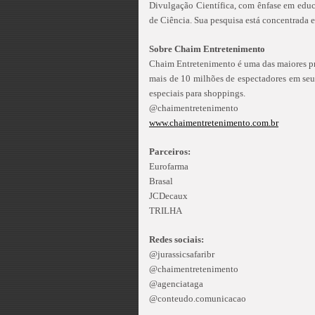
Divulgação Científica, com ênfase em edu
de Ciência. Sua pesquisa está concentrada e
Sobre Chaim Entretenimento
Chaim Entretenimento é uma das maiores pr
mais de 10 milhões de espectadores em seus
especiais para shoppings.
@chaimentretenimento
www.chaimentretenimento.com.br
Parceiros:
Eurofarma
Brasal
JCDecaux
TRILHA
Redes sociais:
@jurassicsafaribr
@chaimentretenimento
@agenciataga
@conteudo.comunicacao