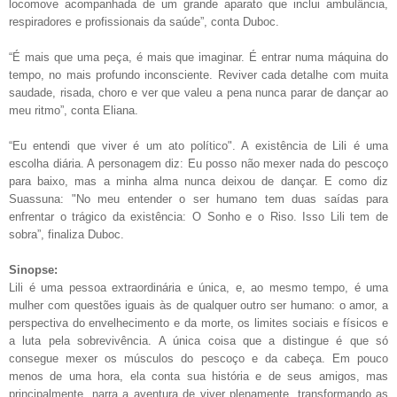
locomove acompanhada de um grande aparato que inclui ambulância,
respiradores e profissionais da saúde”, conta Duboc.
“É mais que uma peça, é mais que imaginar. É entrar numa máquina do
tempo, no mais profundo inconsciente. Reviver cada detalhe com muita
saudade, risada, choro e ver que valeu a pena nunca parar de dançar ao
meu ritmo”, conta Eliana.
“Eu entendi que viver é um ato político". A existência de Lili é uma
escolha diária. A personagem diz: Eu posso não mexer nada do pescoço
para baixo, mas a minha alma nunca deixou de dançar. E como diz
Suassuna: "No meu entender o ser humano tem duas saídas para
enfrentar o trágico da existência: O Sonho e o Riso. Isso Lili tem de
sobra”, finaliza Duboc.
Sinopse:
Lili é uma pessoa extraordinária e única, e, ao mesmo tempo, é uma
mulher com questões iguais às de qualquer outro ser humano: o amor, a
perspectiva do envelhecimento e da morte, os limites sociais e físicos e
a luta pela sobrevivência. A única coisa que a distingue é que só
consegue mexer os músculos do pescoço e da cabeça. Em pouco
menos de uma hora, ela conta sua história e de seus amigos, mas
principalmente, narra a aventura de viver plenamente, transformando as