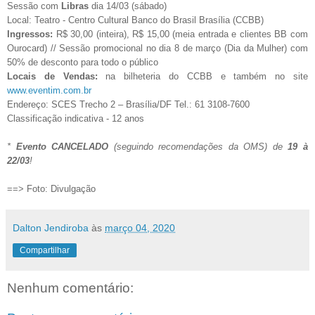
Sessão com
Libras
dia 14/03 (sábado)
Local: Teatro - Centro Cultural Banco do Brasil Brasília (CCBB)
Ingressos:
R$ 30,00 (inteira), R$ 15,00 (meia entrada e clientes BB com
Ourocard) // Sessão promocional no dia 8 de março (Dia da Mulher) com
50% de desconto para todo o público
Locais de Vendas:
na bilheteria do CCBB e também no site
www.eventim.com.br
Endereço: SCES Trecho 2 – Brasília/DF Tel.: 61 3108-7600
Classificação indicativa - 12 anos
*
Evento CANCELADO
(seguindo recomendações da OMS) de
19 à
22/03
!
==> Foto: Divulgação
Dalton Jendiroba
às
março 04, 2020
Compartilhar
Nenhum comentário: