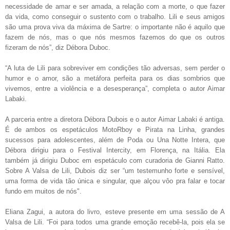
necessidade de amar e ser amada, a relação com a morte, o que fazer
da vida, como conseguir o sustento com o trabalho. Lili e seus amigos
são uma prova viva da máxima de Sartre: o importante não é aquilo que
fazem de nós, mas o que nós mesmos fazemos do que os outros
fizeram de nós”, diz Débora Duboc.
“A luta de Lili para sobreviver em condições tão adversas, sem perder o
humor e o amor, são a metáfora perfeita para os dias sombrios que
vivemos, entre a violência e a desesperança”, completa o autor Aimar
Labaki.
A parceria entre a diretora Débora Dubois e o autor Aimar Labaki é antiga.
É de ambos os espetáculos MotoRboy e Pirata na Linha, grandes
sucessos para adolescentes, além de Poda ou Una Notte Intera, que
Débora dirigiu para o Festival Intercity, em Florença, na Itália. Ela
também já dirigiu Duboc em espetáculo com curadoria de Gianni Ratto.
Sobre A Valsa de Lili, Dubois diz ser “um testemunho forte e sensível,
uma forma de vida tão única e singular, que alçou vôo pra falar e tocar
fundo em muitos de nós".
Eliana Zagui, a autora do livro, esteve presente em uma sessão de A
Valsa de Lili. “Foi para todos uma grande emoção recebê-la, pois ela se