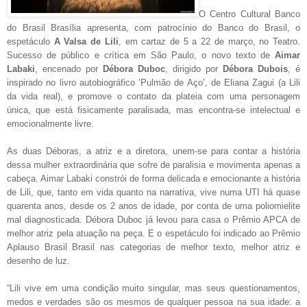
O Centro Cultural Banco
do Brasil Brasília apresenta, com patrocínio do Banco do Brasil, o
espetáculo
A Valsa de Lili
, em cartaz de 5 a 22 de março, no Teatro.
Sucesso de público e crítica em São Paulo, o novo texto de
Aimar
Labaki
, encenado por
Débora Duboc
, dirigido por
Débora Dubois
, é
inspirado no livro autobiográfico ‘Pulmão de Aço’, de Eliana Zagui (a Lili
da vida real), e promove o contato da plateia com uma personagem
única, que está fisicamente paralisada, mas encontra-se intelectual e
emocionalmente livre.
As duas Déboras, a atriz e a diretora, unem-se para contar a história
dessa mulher extraordinária que sofre de paralisia e movimenta apenas a
cabeça. Aimar Labaki constrói de forma delicada e emocionante a história
de Lili, que, tanto em vida quanto na narrativa, vive numa UTI há quase
quarenta anos, desde os 2 anos de idade, por conta de uma poliomielite
mal diagnosticada. Débora Duboc já levou para casa o Prêmio APCA de
melhor atriz pela atuação na peça. E o espetáculo foi indicado ao Prêmio
Aplauso Brasil Brasil nas categorias de melhor texto, melhor atriz e
desenho de luz.
“Lili vive em uma condição muito singular, mas seus questionamentos,
medos e verdades são os mesmos de qualquer pessoa na sua idade: a