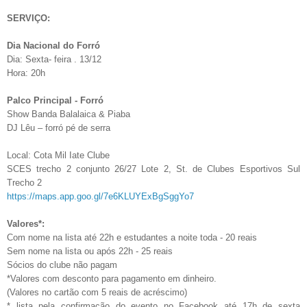
SERVIÇO:
Dia Nacional do Forró
Dia: Sexta- feira . 13/12
Hora: 20h
Palco Principal - Forró
Show Banda Balalaica & Piaba
DJ Lêu – forró pé de serra
Local: Cota Mil Iate Clube
SCES trecho 2 conjunto 26/27 Lote 2, St. de Clubes Esportivos Sul
Trecho 2
https://maps.app.goo.gl/7e6KLUYExBgSggYo7
Valores*:
Com nome na lista até 22h e estudantes a noite toda - 20 reais
Sem nome na lista ou após 22h - 25 reais
Sócios do clube não pagam
*Valores com desconto para pagamento em dinheiro.
(Valores no cartão com 5 reais de acréscimo)
* lista pela confirmação do evento no Facebook até 17h de sexta