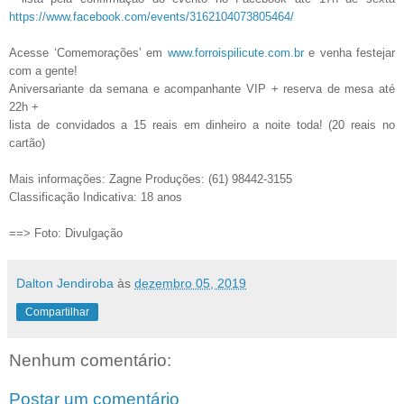
https://www.facebook.com/events/3162104073805464/
Acesse ‘Comemorações’ em
www.forroispilicute.com.br
e venha festejar
com a gente!
Aniversariante da semana e acompanhante VIP + reserva de mesa até
22h +
lista de convidados a 15 reais em dinheiro a noite toda! (20 reais no
cartão)
Mais informações: Zagne Produções: (61) 98442-3155
Classificação Indicativa: 18 anos
==> Foto: Divulgação
Dalton Jendiroba
às
dezembro 05, 2019
Compartilhar
Nenhum comentário:
Postar um comentário