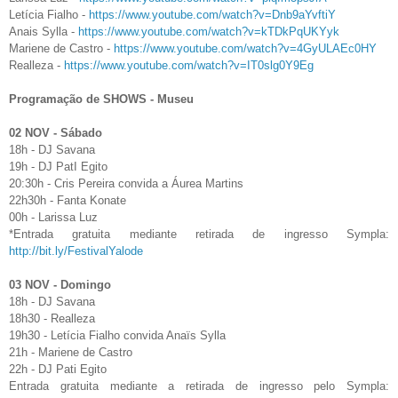
Letícia Fialho -
https://www.youtube.com/watch?v=Dnb9aYvftiY
Anais Sylla -
https://www.youtube.com/watch?v=kTDkPqUKYyk
Mariene de Castro -
https://www.youtube.com/watch?v=4GyULAEc0HY
Realleza -
https://www.youtube.com/watch?v=IT0slg0Y9Eg
Programação de SHOWS - Museu
02 NOV - Sábado
18h - DJ Savana
19h - DJ PatI Egito
20:30h - Cris Pereira convida a Áurea Martins
22h30h - Fanta Konate
00h - Larissa Luz
*Entrada gratuita mediante retirada de ingresso Sympla:
http://bit.ly/FestivalYalode
03 NOV - Domingo
18h - DJ Savana
18h30 - Realleza
19h30 - Letícia Fialho convida Anaïs Sylla
21h - Mariene de Castro
22h - DJ Pati Egito
Entrada gratuita mediante a retirada de ingresso pelo Sympla: