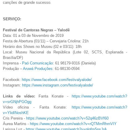
canções de grande sucesso.
SERVIÇO:
Festival de Cantoras Negras – Yalodê
Data: 01 a 03 de Novembro de 2019
Festa de Abertura (01/11) – Cervejaria Criolina: 21h
Horário dos Shows no Museu (02 e 03/11): 18h
Local: Museu Nacional da República (Lote 02, SCTS, Esplanada -
Brasília/DF)
Imprensa -
Paó Comunicação
: 61 98179-9316 (Daniela)
Produção –
Aruwá Produções
: 61-98130-0594
Facebook:
https://www.facebook.com/festivalyalode/
Instagram:
https://www.instagram.com/festivalyalode/
Links de vídeo:
Fanta Konate -
https://www.youtube.com/watch?
v=srGNjhPGOgg
Vídeo oficina - Fanta Konate:
https://www.youtube.com/watch?
v=YlidINoshKE
Cris Pereira -
https://www.youtube.com/watch?v=52q46zBVf60
Áurea Martins -
https://www.youtube.com/watch?v=rQTMmRhmVIY
Larissa Luz -
https://www.youtube.com/watch?v=plqfm5psJrA