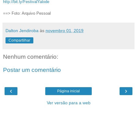
http://bit.ly/FestivalYalode
==> Foto: Arquivo Pessoal
Dalton Jendiroba
às
novembro 01, 2019
Compartilhar
Nenhum comentário:
Postar um comentário
‹
›
Página inicial
Ver versão para a web