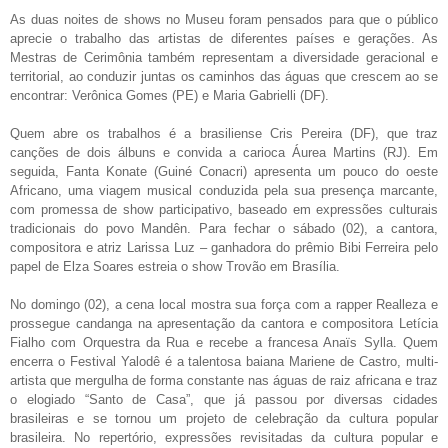
As duas noites de shows no Museu foram pensados para que o público
aprecie o trabalho das artistas de diferentes países e gerações. As
Mestras de Cerimônia também representam a diversidade geracional e
territorial, ao conduzir juntas os caminhos das águas que crescem ao se
encontrar: Verônica Gomes (PE) e Maria Gabrielli (DF).
Quem abre os trabalhos é a brasiliense Cris Pereira (DF), que traz
canções de dois álbuns e convida a carioca Áurea Martins (RJ). Em
seguida, Fanta Konate (Guiné Conacri) apresenta um pouco do oeste
Africano, uma viagem musical conduzida pela sua presença marcante,
com promessa de show participativo, baseado em expressões culturais
tradicionais do povo Mandên. Para fechar o sábado (02), a cantora,
compositora e atriz Larissa Luz – ganhadora do prêmio Bibi Ferreira pelo
papel de Elza Soares estreia o show Trovão em Brasília.
No domingo (02), a cena local mostra sua força com a rapper Realleza e
prossegue candanga na apresentação da cantora e compositora Letícia
Fialho com Orquestra da Rua e recebe a francesa Anaïs Sylla. Quem
encerra o Festival Yalodê é a talentosa baiana Mariene de Castro, multi-
artista que mergulha de forma constante nas águas de raiz africana e traz
o elogiado “Santo de Casa”, que já passou por diversas cidades
brasileiras e se tornou um projeto de celebração da cultura popular
brasileira. No repertório, expressões revisitadas da cultura popular e