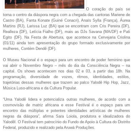
O coração do país se
torna o centro da diáspora negra com a chegada das cantoras Mariene de
Castro (BA), Fanta Konate (Guiné Conacri), Anaïs Sylla (França), Áurea
Martins (RJ), Larissa Luz (BA) que se encontram com Cris Pereira (DF),
Realleza (DF), Letícia Fialho (DF), mais as DJs Savana (MA/DF) e Pati
Egito (DF). Na Festa de Abertura, que acontece na Cervejaria Criolina
(01/11) ainda tem apresentação do grupo formado exclusivamente por
mulheres, Contém Dendê (DF).
O Museu Nacional é o espaço para um encontro de poder feminino que
vai abrir o Novembro Negro – mês do dia da Consciência Negra – na
capital. Os shows acontecem nos dias 02 e 03, a partir das 18h. Na
programação, diversidade de vozes, ritmos, identidades, estilos,
trajetórias dessas mulheres que trazem ao palco Yalodê Hip Hop, Jazz,
Música Luso-africana e da Cultura Popular.
“Uma Yalodê lidera e potencializa outras mulheres, de acordo com a
cosmovisão de matriz africana e esse Festival é o espaço para um
encontro das múltiplas e potentes identidades artísticas de mulheres
negras da diáspora”, afirma Sara Loiola, produtora e idealizadora do
Yalodêl. O Festival tem patrocínio do Fundo de Apoio à Cultura do Distrito
Federal, produzido e realizado pela Aruwá Produções.