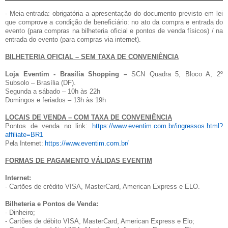
- Meia-entrada: obrigatória a apresentação do documento previsto em lei
que comprove a condição de beneficiário: no ato da compra e entrada do
evento (para compras na bilheteria oficial e pontos de venda físicos) / na
entrada do evento (para compras via internet).
BILHETERIA OFICIAL – SEM TAXA DE CONVENIÊNCIA
Loja Eventim - Brasília Shopping –
SCN Quadra 5, Bloco A, 2º
Subsolo – Brasília (DF).
Segunda a sábado – 10h às 22h
Domingos e feriados – 13h às 19h
LOCAIS DE VENDA – COM TAXA DE CONVENIÊNCIA
Pontos de venda no link:
https://www.eventim.com.br/ingressos.html?
affiliate=BR1
Pela Internet:
https://www.eventim.com.br/
FORMAS DE PAGAMENTO VÁLIDAS EVENTIM
Internet:
- Cartões de crédito VISA, MasterCard, American Express e ELO.
Bilheteria e Pontos de Venda:
- Dinheiro;
- Cartões de débito VISA, MasterCard, American Express e Elo;