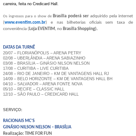
carreira, feita no Credicard Hall.
Brasília poderá ser
adquirido pela internet
Os ingressos para o show de
(
www.eventim.com.br
) e nas bilheterias oficiais sem taxa de
conveniência (
Loja EVENTIM
, no
Brasília Shopping).
DATAS DA TURNÊ
20/07 – FLORIANÓPOLIS – ARENA PETRY
02/08 – UBERLÂNDIA – ARENA SABIAZINHO
03/08 – BRASÍLIA – GINÁSIO NILSON NELSON
17/08 – CURITIBA – LIVE CURITIBA
24/08 – RIO DE JANEIRO – KM DE VANTAGENS HALL RJ
14/09 – BELO HORIZONTE – KM DE VANTAGENS HALL BH
04/10 – SALVADOR – ARENA FONTE NOVA
05/10 – RECIFE – CLASSIC HALL
12/10 – SÃO PAULO – CREDICARD HALL
SERVIÇO:
RACIONAIS MC’S
GINÁSIO NILSON NELSON – BRASÍLIA
Realização:
TIME FOR FUN