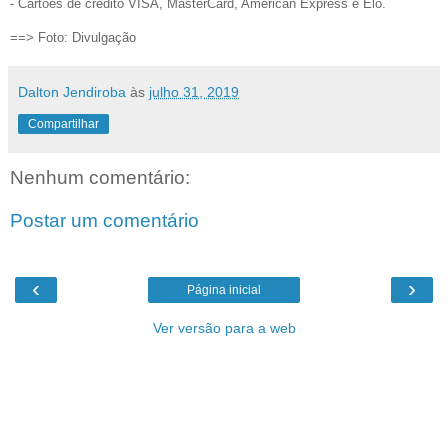
- Cartões de crédito VISA, MasterCard, American Express e Elo.
==> Foto: Divulgação
Dalton Jendiroba
às
julho 31, 2019
Compartilhar
Nenhum comentário:
Postar um comentário
‹
›
Página inicial
Ver versão para a web