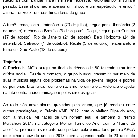
Racionais com banda! “Para mim sem modéstia, Racionais por si só já é
pesado. Esse show não é apenas um show, é um espetáculo, e único!”
afirma Edi Rock, um dos fundadores do grupo.
A turnê começa em Florianópolis (20 de julho), segue para Uberlândia (2
de agosto) e chega a Brasília (3 de agosto). Daqui, segue para Curitiba
(17 de agosto), Rio de Janeiro (24 de agosto), Belo Horizonte (14 de
setembro), Salvador (4 de outubro), Recife (5 de outubro), encerrando a
turnê em São Paulo (12 de outubro).
Trajetória
O Racionais MC’s surgiu no final da década de 80 fazendo uma forte
crítica social. Desde o começo, o grupo buscou transmitir por meio de
suas músicas alguns dos problemas na vida de jovens negros e pobres
de periferias brasileiras, como o racismo, o crime e a violência e ajudar
na luta contra a discriminação e pelos direitos iguais.
Ao todo são nove álbuns gravados pelo grupo, que já recebeu entre
outras premiações, o Prêmio VMB 2012, com o Melhor Clipe do Ano,
com a música “Mil faces de um homem leal”, e também o Prêmio
Multishow 2014, na categoria Melhor Turnê do Ano, com a “Turnê 25
anos”. O prêmio mais recente conquistado pela banda foi o prêmio APCA
de melhor show do ano de 2018, com a apresentação de 29 anos de