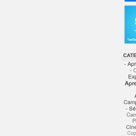
CAT
- Ap
- 
Ex
Apr
Cam
- Sé
Cam
P
Cin
Cop