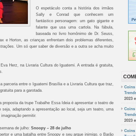
O espetáculo conta a história dos irmãos
Sally e Conrad que conhecem um
fantástico personagem: um gato gigante e
falante que usa uma cartola. Na fábula,
baseada no livro homônimo de Dr. Seuss,
ax e Horton, as crianças enfrentam dois problemas diferentes,
trações. Um só quer saber de diversão e a outra se acha muito
Eva Herz, na Livraria Cultura do Iguatemi. A entrada é gratuita,
s.
COM
parceria entre o Iguatemi Brasília e a Livraria Cultura que traz,
Coins 
atuita para a garotada.
Trends
2023 e
a proposta da trupe Trabalhe Essa Ideia é apresentar o teatro de
Coins 
e seja, adaptando a apresentação ao local, seja um teatro, uma
Trends
 imaginação permitir.
2023 e
 semana de julho:
Snoopy – 28 de julho
Coins 
ertor e uma batalha entre Snoopy e seu arque inimigo, o Barão