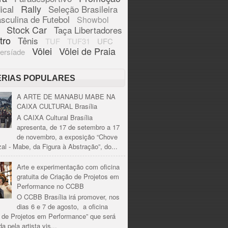
Rally
ical
Seleção Brasileira
sculina de Futebol
Showbol
Stock Car
Taça Libertadores
tro
Tênis
TUF
TUF31
UFC
Vôlei
Vôlei de Praia
ersíade
ÉRIAS POPULARES
A ARTE DE MANABU MABE NA
CAIXA CULTURAL Brasília
A CAIXA Cultural Brasília
apresenta, de 17 de setembro a 17
de novembro, a exposição “Chove
al - Mabe, da Figura à Abstração”, do...
Arte e experimentação com oficina
gratuita de Criação de Projetos em
Performance no CCBB
O CCBB Brasília irá promover, nos
dias 6 e 7 de agosto, a oficina
o de Projetos em Performance” que será
a pela artista vis...