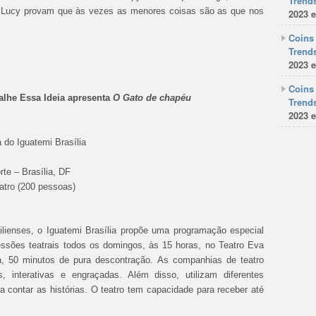
Trends
 e Lucy provam que às vezes as menores coisas são as que nos
2023 e
Coins 
Trends
2023 e
Coins 
alhe Essa Ideia apresenta
O Gato de chapéu
Trends
2023 e
 do Iguatemi Brasília
te – Brasília, DF
eatro (200 pessoas)
lienses, o Iguatemi Brasília propõe uma programação especial
essões teatrais todos os domingos, às 15 horas, no Teatro Eva
a, 50 minutos de pura descontração. As companhias de teatro
, interativas e engraçadas. Além disso, utilizam diferentes
 contar as histórias. O teatro tem capacidade para receber até