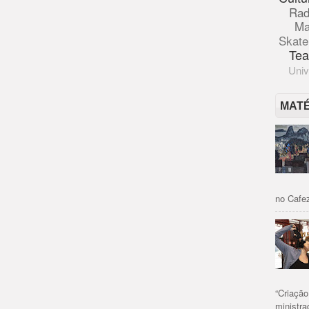
Rad
Ma
Skate
Tea
Univ
MAT
no Cafez
“Criaçã
ministrad