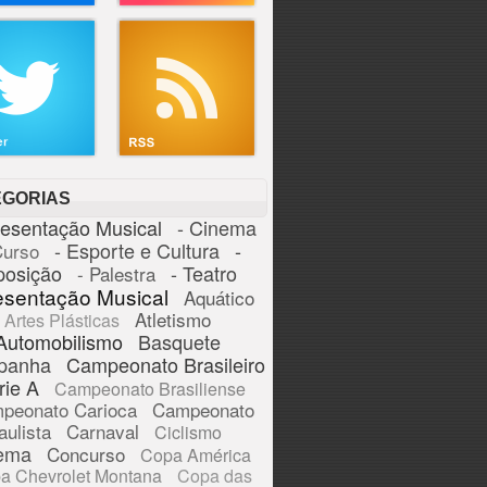
EGORIAS
resentação Musical
- Cinema
- Esporte e Cultura
-
Curso
posição
- Teatro
- Palestra
esentação Musical
Aquático
Atletismo
Artes Plásticas
Automobilismo
Basquete
panha
Campeonato Brasileiro
rie A
Campeonato Brasiliense
peonato Carioca
Campeonato
aulista
Carnaval
Ciclismo
ema
Concurso
Copa América
a Chevrolet Montana
Copa das