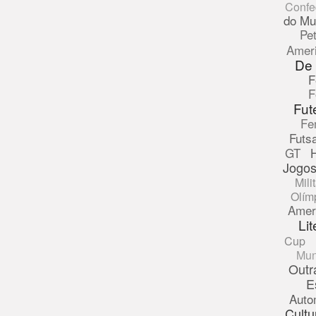
Confe
do Mu
Pe
Amer
De
F
F
Fut
Fe
Futsa
GT
Jogos
Mili
Olím
Amer
Lit
Cup
Mun
Outr
E
Auto
Cultu