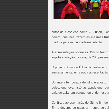
autor de clássicos como O Grinch, Lor
porém, que lhes trazem as mesmas frus
madura para as brincadeiras infantis.
A apresentação ocorre às 15h no teatro 
sujeita à lotação da sala, de 200 pessoa
O projeto Domingo É Dia de Teatro é uma 
semanalmente, uma nova apresentação gr
Durante a temporada de julho e agosto, 
bolso, que leva histórias aonde quer qu
sala de aula, um parque, ou onde mais a
Confira a apresentação do último fim de
Entre deveres de casa, um roubo de cob