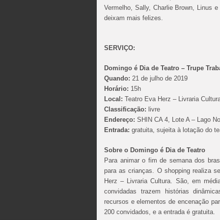
Vermelho, Sally, Charlie Brown, Linus
deixam mais felizes.
SERVIÇO:
Domingo é Dia de Teatro – Trupe Trab
Quando:
21 de julho de 2019
Horário:
15h
Local:
Teatro Eva Herz – Livraria Cultura
Classificação:
livre
Endereço:
SHIN CA 4, Lote A – Lago Nor
Entrada:
gratuita, sujeita à lotação do t
Sobre o Domingo é Dia de Teatro
Para animar o fim de semana dos brasi
para as crianças. O shopping realiza s
Herz – Livraria Cultura. São, em médi
convidadas trazem histórias dinâmicas
recursos e elementos de encenação para
200 convidados, e a entrada é gratuita.