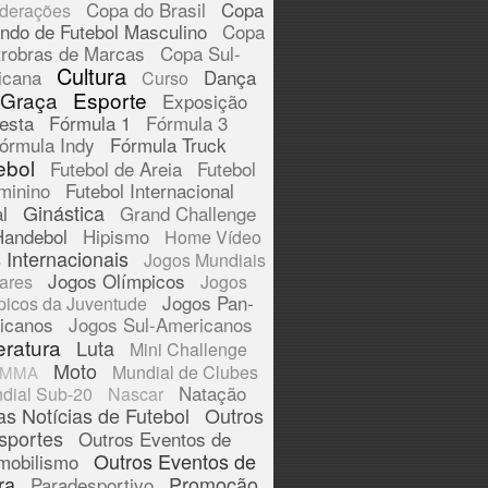
Copa do Brasil
Copa
derações
ndo de Futebol Masculino
Copa
trobras de Marcas
Copa Sul-
Cultura
icana
Dança
Curso
 Graça
Esporte
Exposição
esta
Fórmula 1
Fórmula 3
órmula Indy
Fórmula Truck
ebol
Futebol de Areia
Futebol
minino
Futebol Internacional
Ginástica
l
Grand Challenge
Handebol
Hipismo
Home Vídeo
 Internacionais
Jogos Mundiais
Jogos Olímpicos
tares
Jogos
Jogos Pan-
picos da Juventude
icanos
Jogos Sul-Americanos
eratura
Luta
Mini Challenge
Moto
Mundial de Clubes
MMA
Natação
dial Sub-20
Nascar
as Notícias de Futebol
Outros
sportes
Outros Eventos de
Outros Eventos de
mobilismo
ra
Promoção
Paradesportivo