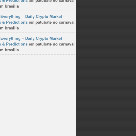
 & Predictions
em
patubate no carnaval
m brasilia
Everything – Daily Crypto Market
 & Predictions
em
patubate no carnaval
m brasilia
Everything – Daily Crypto Market
 & Predictions
em
patubate no carnaval
m brasilia