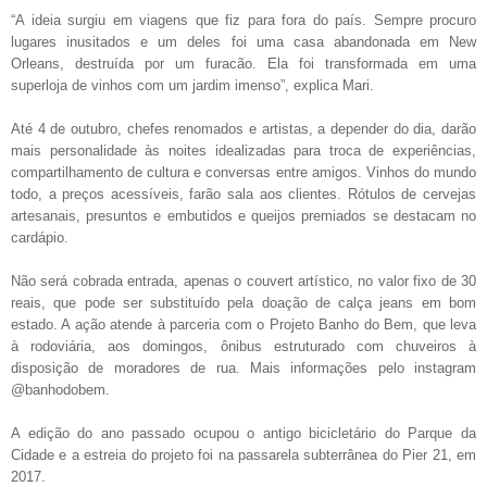
“A ideia surgiu em viagens que fiz para fora do país. Sempre procuro
lugares inusitados e um deles foi uma casa abandonada em New
Orleans, destruída por um furacão. Ela foi transformada em uma
superloja de vinhos com um jardim imenso”, explica Mari.
Até 4 de outubro, chefes renomados e artistas, a depender do dia, darão
mais personalidade às noites idealizadas para troca de experiências,
compartilhamento de cultura e conversas entre amigos. Vinhos do mundo
todo, a preços acessíveis, farão sala aos clientes. Rótulos de cervejas
artesanais, presuntos e embutidos e queijos premiados se destacam no
cardápio.
Não será cobrada entrada, apenas o couvert artístico, no valor fixo de 30
reais, que pode ser substituído pela doação de calça jeans em bom
estado. A ação atende à parceria com o Projeto Banho do Bem, que leva
à rodoviária, aos domingos, ônibus estruturado com chuveiros à
disposição de moradores de rua. Mais informações pelo instagram
@banhodobem.
A edição do ano passado ocupou o antigo bicicletário do Parque da
Cidade e a estreia do projeto foi na passarela subterrânea do Pier 21, em
2017.