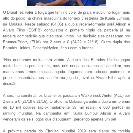
O Brasil fez valer a força que tem no vôlei de praia e subiu no lugar mais
alto do pódio na chave masculina do torneio 3 estrelas de Kuala Lumpur,
na Malásia. Neste sábado (04.05) a dupla recém-formada porá Alison e
Álvaro Filho (ES/PB) conquistou o primeiro título da parceria já na
terceira competição que disputam juntos. Na decisão eles passaram por
Brunner/Priddy (EUA) por 2 sets a 0 (24/22 e 21/18). Outra dupla dos
Estados Unidos, Doherty/Hyden, ficou com o bronze.
“Nós queríamos muito esta vitória. A dupla dos Estados Unidos jogou
muito bem no primeiro set, mas nós nunca deixamos de acreditar, nos
mantivemos firmes em cada jogada. Jogamos com tudo que podemos, e
já nos concentrávamos na próxima jogada”, avaliou Álvaro Filho após a
decisão.
Antes, na semifinal, os brasileiros passaram Walkenrost/Winter (ALE) por
2 sets a 0 (21/18 e 21/16). O título na Malásia garantiu à dupla um prêmio
de 10 mil dólares (aproximadamente 39 mil reais), e 600 pontos no
ranking mundial. Na campanha em Kuala Lumpur Alison e Álvaro
venceram os seis jogos que disputaram, perdendo apenas um set.
A próxima parada do Circuito Mundial 2019 será diante da torcida