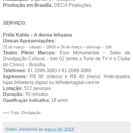
Produ
çã
o em Bras
í
lia:
DECA Produ
çõ
es
SERVIÇO
:
Frida Kahlo
– A deusa tehuana
Únicas Apresentaçõ
es:
23 de mar
ç
o
–
s
á
bado
–
19h30
e
24 de mar
ç
o
–
domingo
–
19h
Teatro Plinio Marcos:
Eixo Monumental
–
Setor de
Divulga
çã
o Cultural
–
lote 02 (entre a Torre de TV e o Clube
do Choro)
–
Bras
í
lia.
Telefones:
61 2099-3083 // 61 2099-3080
Ingressos:
R$ 80 (inteira) e R$ 40 (meia).
Antecipados
lojas bilheteria digital ou bilheteriagital.com.br
Lotaçã
o:
517 pessoas
Dura
çã
o:
70 minutos
18 anos
Classifica
çã
o indicativa:
==> Foto: Divulgação
Dalton Jendiroba
às
março 04, 2019