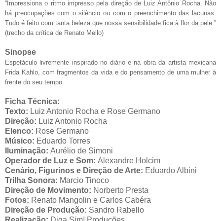
“Impressiona o ritmo impresso pela direção de Luiz Antônio Rocha. Não
há preocupações com o silêncio ou com o preenchimento das lacunas.
Tudo é feito com tanta beleza que nossa sensibilidade fica à flor da pele.”
(trecho da crítica de Renato Mello)
Sinopse
Espetáculo livremente inspirado no diário e na obra da artista mexicana
Frida Kahlo, com
fragmentos da vida e do pensamento de uma mulher à
frente do seu tempo.
Ficha Técnica:
Texto:
Luiz Antonio Rocha e Rose Germano
Direção:
Luiz Antonio Rocha
Elenco:
Rose Germano
Músico:
Eduardo Torres
Iluminação:
Aur
é
lio de Simoni
Operador de Luz e Som:
Alexandre Holcim
Cenário, Figurinos e Direção de Arte:
Eduardo Albini
Trilha Sonora:
Marcio Tinoco
Direção de Movimento:
Norberto Presta
Fotos:
Renato Mangolin e Carlos Cabéra
Direção de Produção:
Sandro Rabello
Realização:
Diga Sim! Produ
çõ
es