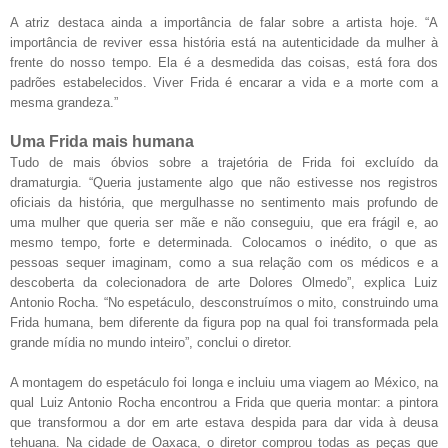
A atriz destaca ainda a importância de falar sobre a artista hoje. “A
importância de reviver essa história está na autenticidade da mulher à
frente do nosso tempo. Ela é a desmedida das coisas, está fora dos
padrões estabelecidos. Viver Frida é encarar a vida e a morte com a
mesma grandeza.”
Uma Frida mais humana
Tudo de mais óbvios sobre a trajetória de Frida foi excluído da
dramaturgia. “Queria justamente algo que não estivesse nos registros
oficiais da história, que mergulhasse no sentimento mais profundo de
uma mulher que queria ser mãe e não conseguiu, que era frágil e, ao
mesmo tempo, forte e determinada. Colocamos o inédito, o que as
pessoas sequer imaginam, como a sua relação com os médicos e a
descoberta da colecionadora de arte Dolores Olmedo”, explica Luiz
Antonio Rocha. “No espetáculo, desconstruímos o mito, construindo uma
Frida humana, bem diferente da figura pop na qual foi transformada pela
grande mídia no mundo inteiro”, conclui o diretor.
A montagem do espetáculo foi longa e incluiu uma viagem ao México, na
qual Luiz Antonio Rocha encontrou a Frida que queria montar: a pintora
que transformou a dor em arte estava despida para dar vida à deusa
tehuana. Na cidade de Oaxaca, o diretor comprou todas as peças que