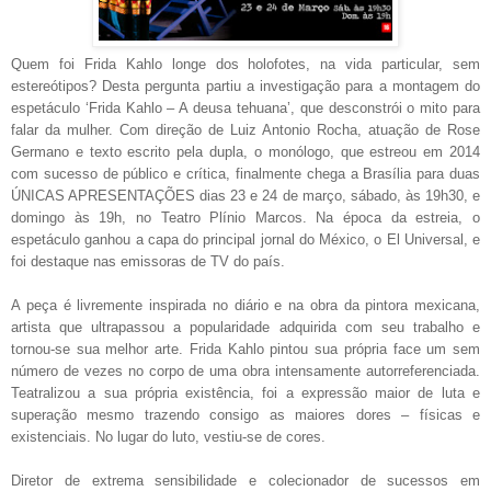
Quem foi Frida Kahlo longe dos holofotes, na vida particular, sem
estereótipos? Desta pergunta partiu a investigação para a montagem do
espetáculo ‘Frida Kahlo – A deusa tehuana’, que desconstrói o mito para
falar da mulher. Com direção de Luiz Antonio Rocha, atuação de Rose
Germano e texto escrito pela dupla, o monólogo, que estreou em 2014
com sucesso de público e crítica, finalmente chega a Brasília para duas
ÚNICAS APRESENTAÇÕES dias 23 e 24 de março, sábado, às 19h30, e
domingo às 19h, no Teatro Plínio Marcos. Na época da estreia, o
espetáculo ganhou a capa do principal jornal do México, o El Universal, e
foi destaque nas emissoras de TV do país.
A peça é livremente inspirada no diário e na obra da pintora mexicana,
artista que ultrapassou a popularidade adquirida com seu trabalho e
tornou-se sua melhor arte. Frida Kahlo pintou sua própria face um sem
número de vezes no corpo de uma obra intensamente autorreferenciada.
Teatralizou a sua própria existência, foi a expressão maior de luta e
superação mesmo trazendo consigo as maiores dores – físicas e
existenciais. No lugar do luto, vestiu-se de cores.
Diretor de extrema sensibilidade e colecionador de sucessos em