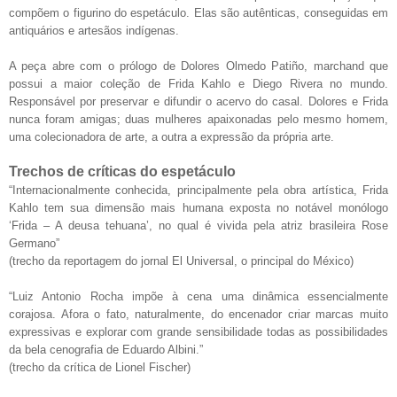
compõem o figurino do espetáculo. Elas são autênticas, conseguidas em
antiquários e artesãos indígenas.
A peça abre com o prólogo de Dolores Olmedo Patiño, marchand que
possui a maior coleção de Frida Kahlo e Diego Rivera no mundo.
Responsável por preservar e difundir o acervo do casal. Dolores e Frida
nunca foram amigas; duas mulheres apaixonadas pelo mesmo homem,
uma colecionadora de arte, a outra a expressão da própria arte.
Trechos de críticas do espetáculo
“Internacionalmente conhecida, principalmente pela obra artística, Frida
Kahlo tem sua dimensão mais humana exposta no notá
vel mon
ó
logo
‘
Frida
– A deusa tehuana’, no qual
é
vivida pela atriz brasileira Rose
Germano”
(trecho da reportagem do jornal El Universal, o principal do M
é
xico)
“Luiz Antonio Rocha impõe à cena uma dinâmica essencialmente
corajosa. Afora o fato, naturalmente, do encenador criar marcas muito
expressivas e explorar com grande sensibilidade todas as possibilidades
da bela cenografia de Eduardo Albini.”
(trecho da crítica de Lionel Fischer)