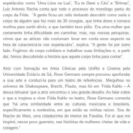
espetáculos como “Uma Loira na Lua”, “Eu te Darei o Céu” e “Brimas”,
Luiz Antonio Rocha conta que todo o processo do monólogo partiu do
corpo da Frida.
“A gente ficou um mês tentando descobrir como seria o
corpo de alguém que fez mais de 30 cirurgias, que tinha dores e tomava
morfina para sentir alívio; e que também teve pólio. Era uma mulher que
certamente tinha dificuldade em caminhar, mas, nas nossas pesquisas,
vimos que as atrizes não costumam levar em conta esse aspecto na
hora de caracterizá-la nos espetáculos”, explica. “A gente foi por outro
lado. Fugimos do corpo cotidiano e trabalhos suas limitações e, a partir
daí, fomos descobrindo a história que aquele corpo tinha para contar”.
Atriz com formação em Artes Cênicas pela UniRio e Cinema pela
Universidade Estácio de Sá, Rose Germano sempre procurou aprofundar
a sua arte e conduzi-la para um teatro de referências. Mergulhou no
universo de Shakespeare, Brecht, Plauto, mas foi em ‘Frida Kahlo – A
deusa tehuana’ que a atriz encontrou o seu grande desafio. Ao falar sobre
o que a inspirou a viver Frida Kahlo no teatro, Rose Germano comenta
que “há uma similaridade entre as culturas mexicana e brasileira,
especificamente a nordestina, em que estão as minhas raízes. Sou de
Riacho do Meio, uma cidadezinha do interior da Paraíba. Foi aí que me
inspirei, nesse povo guerreiro, nas histórias de mulheres cheias de vida e
coragem.”