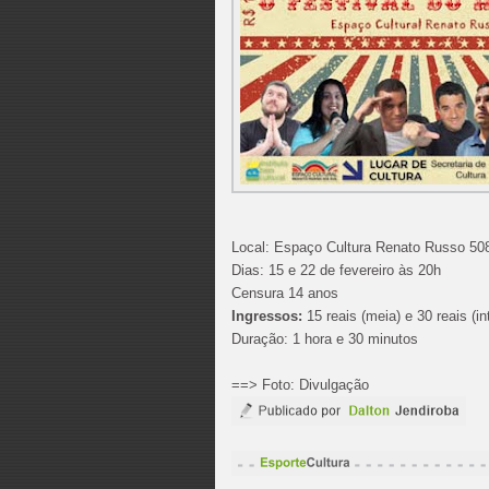
Local: Espaço Cultura Renato Russo 50
Dias: 15 e 22 de fevereiro às 20h
Censura 14 anos
Ingressos:
15 reais (meia) e 30 reais (int
Duração: 1 hora e 30 minutos
==> Foto: Divulgação