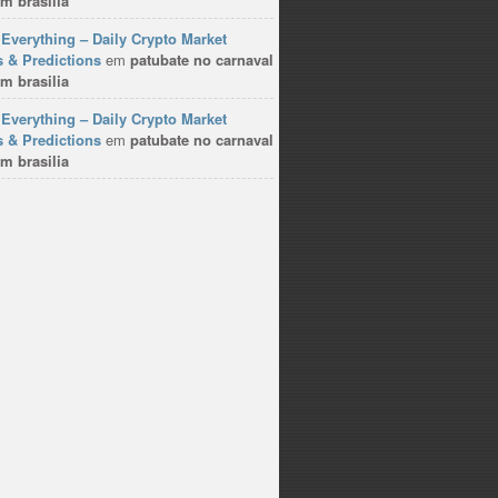
m brasilia
Everything – Daily Crypto Market
 & Predictions
em
patubate no carnaval
m brasilia
Everything – Daily Crypto Market
 & Predictions
em
patubate no carnaval
m brasilia