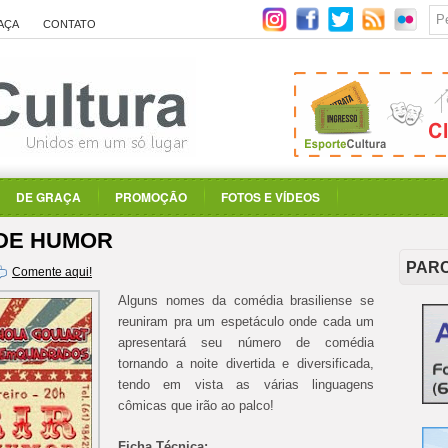
AÇA
CONTATO
DE GRAÇA
PROMOÇÃO
FOTOS E VÍDEOS
L DE HUMOR
PAR
Comente aqui!
Alguns nomes da comédia brasiliense se
reuniram pra um espetáculo onde cada um
apresentará seu número de comédia
tornando a noite divertida e diversificada,
tendo em vista as várias linguagens
cômicas que irão ao palco!
Ficha Técnica: