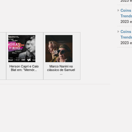
2023 e
Coins 
Trends
2023 e
Coins 
Trends
2023 e
Herson Capri e Caio
Marco Nanini no
Blat em: "Memór...
clássico de Samuel
...