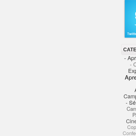
CAT
- Ap
- 
Ex
Apr
Cam
- Sé
Cam
P
Cin
Cop
Confe