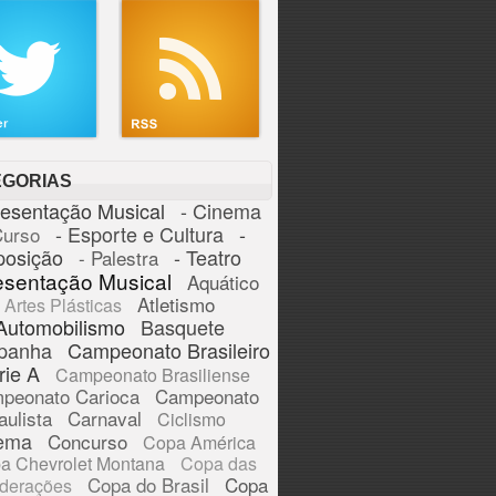
EGORIAS
resentação Musical
- Cinema
- Esporte e Cultura
-
Curso
posição
- Teatro
- Palestra
esentação Musical
Aquático
Atletismo
Artes Plásticas
Automobilismo
Basquete
panha
Campeonato Brasileiro
rie A
Campeonato Brasiliense
peonato Carioca
Campeonato
aulista
Carnaval
Ciclismo
ema
Concurso
Copa América
a Chevrolet Montana
Copa das
Copa do Brasil
Copa
derações