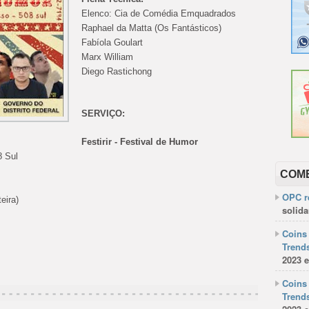
Elenco: Cia de Comédia Emquadrados
Raphael da Matta (Os Fantásticos)
Fabíola Goulart
Marx William
Diego Rastichong
SERVIÇO:
Festirir - Festival de Humor
8 Sul
COM
OPC re
eira)
solida
Coins 
Trends
2023 e
Coins 
Trends