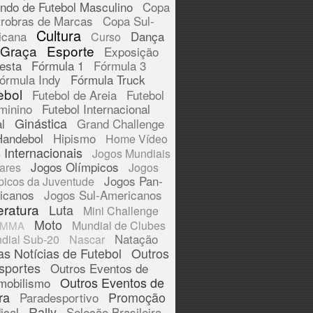
ndo de Futebol Masculino
Copa
trobras de Marcas
Copa Sul-
Cultura
icana
Dança
Curso
 Graça
Esporte
Exposição
esta
Fórmula 1
Fórmula 3
órmula Indy
Fórmula Truck
ebol
Futebol de Areia
Futebol
minino
Futebol Internacional
Ginástica
l
Grand Challenge
Handebol
Hipismo
Home Vídeo
 Internacionais
Jogos Mundiais
Jogos Olímpicos
tares
Jogos
Jogos Pan-
picos da Juventude
icanos
Jogos Sul-Americanos
eratura
Luta
Mini Challenge
Moto
Mundial de Clubes
MMA
Natação
dial Sub-20
Nascar
as Notícias de Futebol
Outros
sportes
Outros Eventos de
Outros Eventos de
mobilismo
ra
Promoção
Paradesportivo
Rally
ical
Seleção Brasileira