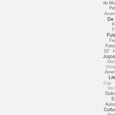
do Mu
Pe
Amer
De
F
F
Fut
Fe
Futsa
GT
Jogos
Mili
Olím
Amer
Lit
Cup
Mun
Outr
E
Auto
Cultu
Rad