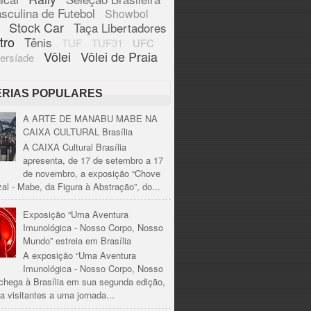
sculina de Futebol
Showbol
Stock Car
Taça Libertadores
tro
Tênis
TUF
TUF31
UFC
Vôlei
Vôlei de Praia
ersíade
ÉRIAS POPULARES
A ARTE DE MANABU MABE NA
CAIXA CULTURAL Brasília
A CAIXA Cultural Brasília
apresenta, de 17 de setembro a 17
de novembro, a exposição “Chove
al - Mabe, da Figura à Abstração”, do...
Exposição “Uma Aventura
Imunológica - Nosso Corpo, Nosso
Mundo” estreia em Brasília
A exposição “Uma Aventura
Imunológica - Nosso Corpo, Nosso
chega à Brasília em sua segunda edição,
a visitantes a uma jornada...