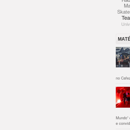
Ma
Skate
Tea
Univ
MAT
no Cafez
Mundo” 
e convid