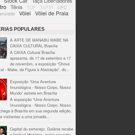
Stock Car
Taça Libertadores
tro
Tênis
TUF
TUF31
UFC
Vôlei
Vôlei de Praia
ersíade
ÉRIAS POPULARES
A ARTE DE MANABU MABE NA
CAIXA CULTURAL Brasília
A CAIXA Cultural Brasília
apresenta, de 17 de setembro a 17
de novembro, a exposição “Chove
al - Mabe, da Figura à Abstração”, do...
Exposição “Uma Aventura
Imunológica - Nosso Corpo, Nosso
Mundo” estreia em Brasília
A exposição “Uma Aventura
Imunológica - Nosso Corpo, Nosso
chega à Brasília em sua segunda edição,
a visitantes a uma jornada...
Capital do sertanejo, Goiânia recebe
o festival Histórias, maior encontro