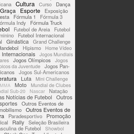
Cultura
icana
Dança
Curso
 Graça
Esporte
Exposição
esta
Fórmula 1
Fórmula 3
órmula Indy
Fórmula Truck
ebol
Futebol de Areia
Futebol
minino
Futebol Internacional
Ginástica
l
Grand Challenge
Handebol
Hipismo
Home Vídeo
 Internacionais
Jogos Mundiais
Jogos Olímpicos
tares
Jogos
Jogos Pan-
picos da Juventude
icanos
Jogos Sul-Americanos
eratura
Luta
Mini Challenge
Moto
Mundial de Clubes
MMA
Natação
dial Sub-20
Nascar
as Notícias de Futebol
Outros
sportes
Outros Eventos de
Outros Eventos de
mobilismo
ra
Promoção
Paradesportivo
Rally
ical
Seleção Brasileira
sculina de Futebol
Showbol