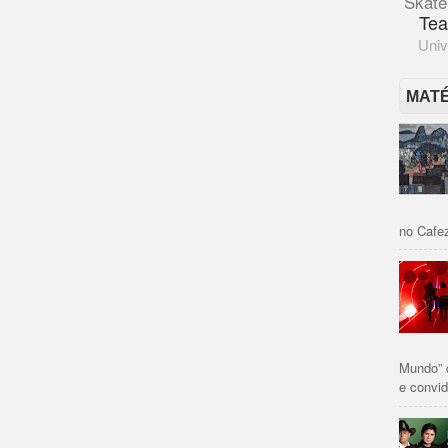
Skate
Tea
Univ
MAT
no Cafez
Mundo” 
e convid