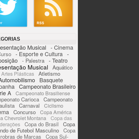
EGORIAS
resentação Musical
- Cinema
- Esporte e Cultura
-
Curso
posição
- Teatro
- Palestra
esentação Musical
Aquático
Atletismo
Artes Plásticas
Automobilismo
Basquete
panha
Campeonato Brasileiro
rie A
Campeonato Brasiliense
peonato Carioca
Campeonato
aulista
Carnaval
Ciclismo
ema
Concurso
Copa América
a Chevrolet Montana
Copa das
Copa do Brasil
Copa
derações
ndo de Futebol Masculino
Copa
trobras de Marcas
Copa Sul-