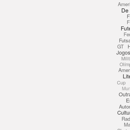
Amer
De
F
F
Fut
Fe
Futsa
GT
Jogos
Mili
Olím
Amer
Lit
Cup
Mun
Outr
E
Auto
Cultu
Rad
Ma