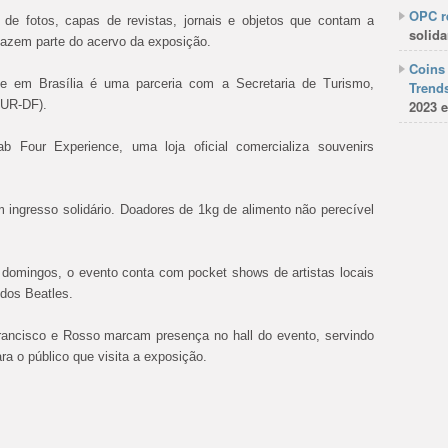
OPC re
 de fotos, capas de revistas, jornais e objetos que contam a
solida
 fazem parte do acervo da exposição.
Coins 
 em Brasília é uma parceria com a Secretaria de Turismo,
Trends
TUR-DF).
2023 e
b Four Experience, uma loja oficial comercializa souvenirs
 ingresso solidário. Doadores de 1kg de alimento não perecível
domingos, o evento conta com pocket shows de artistas locais
 dos Beatles.
ancisco e Rosso marcam presença no hall do evento, servindo
a o público que visita a exposição.