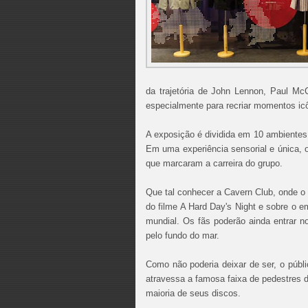
da trajetória de John Lennon, Paul Mc
especialmente para recriar momentos ic
A exposição é dividida em 10 ambientes
Em uma experiência sensorial e única, o
que marcaram a carreira do grupo.
Que tal conhecer a Cavern Club, onde o 
do filme A Hard Day's Night e sobre o 
mundial. Os fãs poderão ainda entrar 
pelo fundo do mar.
Como não poderia deixar de ser, o públi
atravessa a famosa faixa de pedestres 
maioria de seus discos.