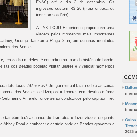
FNAC) até o dia 2 de dezembro. Os
ingressos custam R$ 20 (meia entrada ou
ingresso solidário).
A FAB FOUR Experience proporciona uma
viagem pelos momentos mais importantes
Cartney, George Harrison e Ringo Starr, em cenários montados
ônicos dos Beatles.
 e, em cada um deles, é contada uma fase da história da banda.
s fãs dos Beatles poderão visitar lugares e vivenciar momentos
COM
quarteto tocou 292 vezes? Um guia virtual falará sobre as cenas
Dalto
embarque dos Beatles de Liverpool a Londres com destino à fama
imuno
no Submarino Amarelo, onde serão conduzidos pelo capitão Fred
Mason
imuno
co também terá a chance de tirar fotos e fazer vídeos enquanto
Coins 
da Abbey Road e conhecer o estúdio onde os Beatles gravaram a
Trends
2023 e