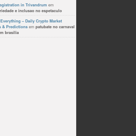
gistration in Trivandrum
em
riedade e inclusao no espetaculo
Everything – Daily Crypto Market
 & Predictions
em
patubate no carnaval
m brasilia