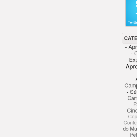
CAT
- Ap
- 
Ex
Apr
Cam
- Sé
Cam
P
Cin
Cop
Confe
do Mu
Pe