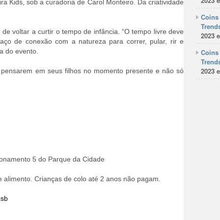
2023 e
ra Kids, sob a curadoria de Carol Monteiro. Da criatividade
Coins 
Trends
de voltar a curtir o tempo de infância. “O tempo livre deve
2023 e
aço de conexão com a natureza para correr, pular, rir e
ra do evento.
Coins 
Trends
2023 e
 a pensarem em seus filhos no momento presente e não só
cionamento 5 do Parque da Cidade
e alimento. Crianças de colo até 2 anos não pagam.
bsb