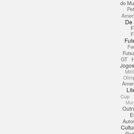
do Mu
Pe
Amer
De
F
F
Fut
Fe
Futsa
GT
Jogos
Mili
Olím
Amer
Lit
Cup
Mun
Outr
E
Auto
Cultu
Rad