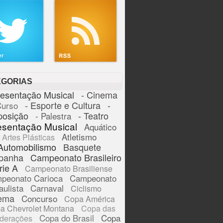
EGORIAS
resentação Musical
- Cinema
- Esporte e Cultura
-
Curso
posição
- Teatro
- Palestra
esentação Musical
Aquático
Atletismo
Artes Plásticas
Automobilismo
Basquete
panha
Campeonato Brasileiro
rie A
Campeonato Brasiliense
peonato Carioca
Campeonato
aulista
Carnaval
Ciclismo
ema
Concurso
Copa América
a Chevrolet Montana
Copa das
Copa do Brasil
Copa
derações