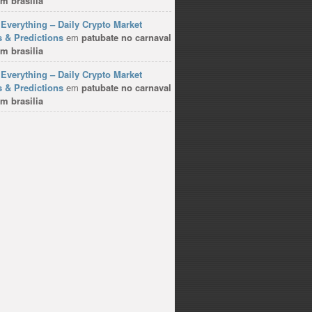
m brasilia
Everything – Daily Crypto Market
 & Predictions
em
patubate no carnaval
m brasilia
Everything – Daily Crypto Market
 & Predictions
em
patubate no carnaval
m brasilia