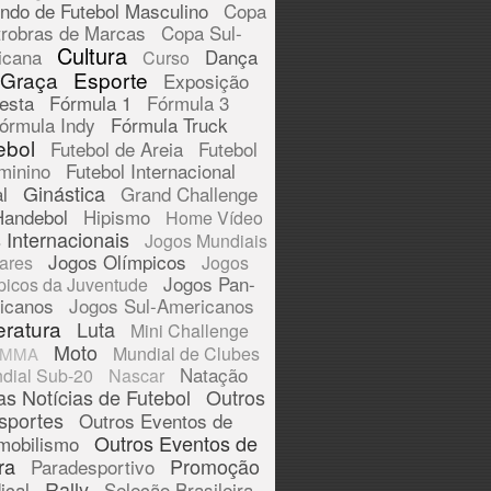
ndo de Futebol Masculino
Copa
trobras de Marcas
Copa Sul-
Cultura
icana
Dança
Curso
 Graça
Esporte
Exposição
esta
Fórmula 1
Fórmula 3
órmula Indy
Fórmula Truck
ebol
Futebol de Areia
Futebol
minino
Futebol Internacional
Ginástica
l
Grand Challenge
Handebol
Hipismo
Home Vídeo
 Internacionais
Jogos Mundiais
Jogos Olímpicos
tares
Jogos
Jogos Pan-
picos da Juventude
icanos
Jogos Sul-Americanos
eratura
Luta
Mini Challenge
Moto
Mundial de Clubes
MMA
Natação
dial Sub-20
Nascar
as Notícias de Futebol
Outros
sportes
Outros Eventos de
Outros Eventos de
mobilismo
ra
Promoção
Paradesportivo
Rally
ical
Seleção Brasileira