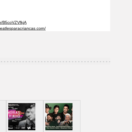
e/B5coVZVfkjA
beatlesparacriancas.com/