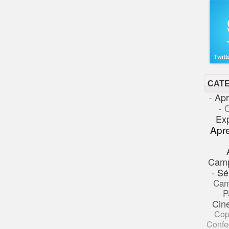
CAT
- Ap
- 
Ex
Apr
Cam
- Sé
Cam
P
Cin
Cop
Confe