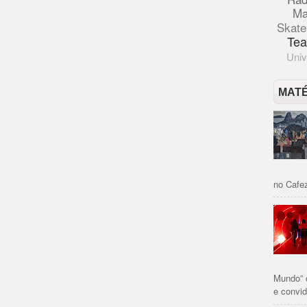
Ma
Skate
Tea
Univ
MAT
no Cafez
Mundo” 
e convid