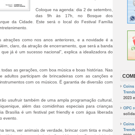
Coloque na agenda: dia 2 de setembro,
das 9h às 17h, no Bosque dos
rque da Cidade. Este será o local do Festival Família
ntretenimento.
as atrações como nos anos anteriores, e a novidade é a
Além, claro, da atração de encerramento, que será a banda
e já é um sucesso nacional”, explica a idealizadora do
a todas as gerações, com boa música e boas histórias. Nas
e adultos participam de brincadeiras com as canções e
COM
 instrumentos com os músicos. É garantia de diversão com
Coins 
Trends
2023 e
derão usufruir também de uma ampla programação cultural,
piquenique, além das comidinhas especiais para crianças
OPC re
ia Brasília é um festival pet friendly e com água liberada
solida
o evento.
Coins 
Trends
a terra, ver animais de verdade, brincar com tinta e muito