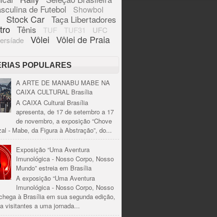
sculina de Futebol
Showbol
Stock Car
Taça Libertadores
tro
Tênis
TUF
TUF31
UFC
Vôlei
Vôlei de Praia
ersíade
ÉRIAS POPULARES
A ARTE DE MANABU MABE NA
CAIXA CULTURAL Brasília
A CAIXA Cultural Brasília
apresenta, de 17 de setembro a 17
de novembro, a exposição “Chove
al - Mabe, da Figura à Abstração”, do...
Exposição “Uma Aventura
Imunológica - Nosso Corpo, Nosso
Mundo” estreia em Brasília
A exposição “Uma Aventura
Imunológica - Nosso Corpo, Nosso
chega à Brasília em sua segunda edição,
a visitantes a uma jornada...