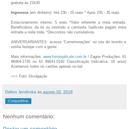
gratuita às 21h30
Ingressos
(em dinheiro):
Até 23h - 25 reais *
Após 23h - 35 reais
Estacionamento interno: 5 reais
*Valor referente a meia entrada.
Beneficiários da lei ou vestindo a camiseta Ispilicute pagam meia
entrada a noite toda.
*Descontos não cumulativos.
ANIVERSARIANTES: acesse ‘Comemorações’ no site do evento e
venha festejar com a gente.
Mais informações:
www.forroispilicute.com.br
/ Zagne Produções: 61
98464-1730 ou 61 99641-0192
Classificação Indicativa: 18 anos|
Aceitamos todos os cartões apenas no bar
==> Foto: Divulgação
Dalton Jendiroba
às
agosto 02, 2018
Compartilhar
Nenhum comentário:
Postar um comentário