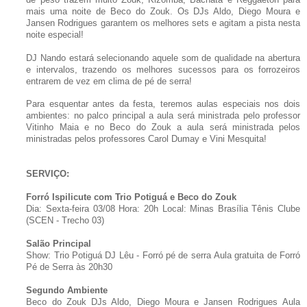
mais uma noite de Beco do Zouk. Os DJs Aldo, Diego Moura e
Jansen Rodrigues garantem os melhores sets e agitam a pista nesta
noite especial!
DJ Nando estará selecionando aquele som de qualidade na abertura
e intervalos, trazendo os melhores sucessos para os forrozeiros
entrarem de vez em clima de pé de serra!
Para esquentar antes da festa, teremos aulas especiais nos dois
ambientes: no palco principal a aula será ministrada pelo professor
Vitinho Maia e no Beco do Zouk a aula será ministrada pelos
ministradas pelos professores Carol Dumay e Vini Mesquita!
SERVIÇO:
Forró Ispilicute com Trio Potiguá e Beco do Zouk
Dia: Sexta-feira 03/08
Hora: 20h
Local: Minas Brasília Tênis Clube
(SCEN - Trecho 03)
Salão Principal
Show: Trio Potiguá
DJ Lêu - Forró pé de serra
Aula gratuita de Forró
Pé de Serra às 20h30
Segundo Ambiente
Beco do Zouk
DJs Aldo, Diego Moura e Jansen Rodrigues
Aula