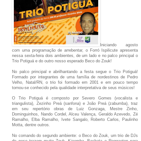
Iniciando agosto
com uma programação de arrebentar, o Forró Ispilicute apresenta
nessa sexta-feira dois ambientes, de um lado e no palco principal o
Trio Potiguá e do outro nosso esperado Beco do Zouk!
No palco principal e abrilhantando a festa segue o Trio Potiguá!
Formado por integrantes de uma família de nordestinos de Pedro
Velho, Natal/RN, o trio foi formado em 2001 e em pouco tempo
tornou-se conhecido pela qualidade interpretativa de seus músicos!
O Trio Potiguá é composto por Severo Gomes (vocalista e
triangulista), Zezinho Preá (sanfona) e João Preá (zabumba), traz
em seu repertório obras de Luiz Gonzaga, Mestre Zinho,
Dominguinhos, Nando Cordel, Alceu Valença, Geraldo Azevedo, Zé
Ramalho, Elba Ramalho, Ivete Sangalo, Roberto Carlos, Paulinho
Motta, dentre outros.
No comando do segundo ambiente: o Beco do Zouk, um trio de DJs
de peso trazem muito Zouk, Kizomba, Bachata e Reggaeton para