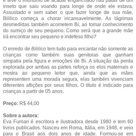
e teve o infortúnio de acabar enganchado nas patas de um
inseto que saiu voando para longe de onde ele estava.
Assustado e sem saber o que fazer longe de sua mãe,
Bililico começa a chorar incansavelmente. As lágrimas
desmedidas também acometem Bi, ao tomar conhecimento
do sumiço de seu pequeno. Como será que a grande mãe
irá encontrar seu pequeno e indefeso filho?
O enredo de
Bililico
tem tudo para encantar não somente as
crianças como também suas genitoras que ganham
simpatia pela figura e emoções de Bi. A situação da perda
explorada por ambas as partes reforça os elos maternais e
mostra ao pequeno leitor que, ainda que as mães
representem uma morada segura, elas também vivenciam
diferentes aflições por seus filhos. O título é indicado para
crianças a partir de 05 anos.
Preço:
R$ 44,00
Sobre a autora:
Eva Furnari é escritora e ilustradora desde 1980 e tem 60
livros publicados. Nasceu em Roma, Itália, em 1948, e veio
para o Brasil aos dois anos de idade. Formou-se em