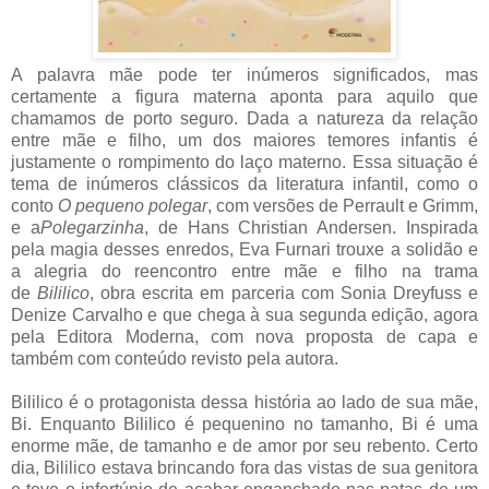
A palavra mãe pode ter inúmeros significados, mas
certamente a figura materna aponta para aquilo que
chamamos de porto seguro. Dada a natureza da relação
entre mãe e filho, um dos maiores temores infantis é
justamente o rompimento do laço materno. Essa situação é
tema de inúmeros clássicos da literatura infantil, como o
conto
O pequeno polegar
, com versões de Perrault e Grimm,
e a
Polegarzinha
, de Hans Christian Andersen. Inspirada
pela magia desses enredos, Eva Furnari trouxe a solidão e
a alegria do reencontro entre mãe e filho na trama
de
Bililico
, obra escrita em parceria com Sonia Dreyfuss e
Denize Carvalho e que chega à sua segunda edição, agora
pela Editora Moderna, com nova proposta de capa e
também com conteúdo revisto pela autora.
Bililico é o protagonista dessa história ao lado de sua mãe,
Bi. Enquanto Bililico é pequenino no tamanho, Bi é uma
enorme mãe, de tamanho e de amor por seu rebento. Certo
dia, Bililico estava brincando fora das vistas de sua genitora