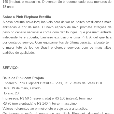
140 (inteira), o masculino. O evento não é recomendado para menores de
18 anos.
Sobre a Pink Elephant Brasília
A casa noturna nova-iorquina veio para deixar as noites brasilienses mais
animadas e cor de rosa. O novo espaço de luxo promete atrações de
peso no cenário nacional e conta com dez lounges, que possuem entrada
independente e coberta, banheiro exclusivo e uma Pink Angel que fica
por conta do serviço. Com equipamentos de última geração, a boate tem
o maior teto de led do Brasil e oferece serviços com os mais altos
padrões de qualidade.
SERVIÇO:
Baile da Pink com Projota
Endereço: Pink Elephant Brasília - Sces, Tc. 2, atrás da Steak Bull
Data: 19 de maio, sábado
Horário: 23h
Ingressos:
R$ 50 (meia-entrada) e R$ 100 (inteira), feminino
R$ 70 (meia-entrada) e R$ 140 (inteira); masculino
Valores referentes ao primeiro lote e sujeitos a alterações.
Os ingressos estão à venda no app Pink Elephant, disponível para