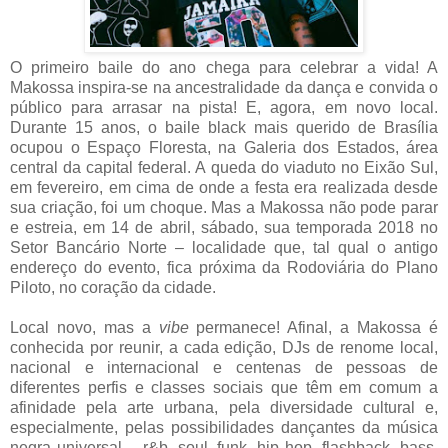
O primeiro baile do ano chega para celebrar a vida! A
Makossa inspira-se na ancestralidade da dança e convida o
público para arrasar na pista! E, agora, em novo local.
Durante 15 anos, o baile black mais querido de Brasília
ocupou o Espaço Floresta, na Galeria dos Estados, área
central da capital federal. A queda do viaduto no Eixão Sul,
em fevereiro, em cima de onde a festa era realizada desde
sua criação, foi um choque. Mas a Makossa não pode parar
e estreia, em 14 de abril, sábado, sua temporada 2018 no
Setor Bancário Norte – localidade que, tal qual o antigo
endereço do evento, fica próxima da Rodoviária do Plano
Piloto, no coração da cidade.
Local novo, mas a
vibe
permanece! Afinal, a Makossa é
conhecida por reunir, a cada edição, DJs de renome local,
nacional e internacional e centenas de pessoas de
diferentes perfis e classes sociais que têm em comum a
afinidade pela arte urbana, pela diversidade cultural e,
especialmente, pelas possibilidades dançantes da música
negra universal – r&b, soul, funk, hip hop, flashback, bass,