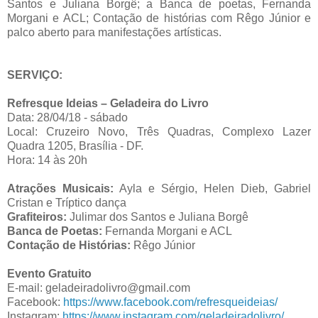
Santos e Juliana Borgê; a Banca de poetas, Fernanda
Morgani e ACL; Contação de histórias com Rêgo Júnior e
palco aberto para manifestações artísticas.
SERVIÇO:
Refresque Ideias – Geladeira do Livro
Data: 28/04/18 - sábado
Local: Cruzeiro Novo, Três Quadras, Complexo Lazer
Quadra 1205, Brasília - DF.
Hora: 14 às 20h
Atrações Musicais:
Ayla e Sérgio, Helen Dieb, Gabriel
Cristan e Tríptico dança
Grafiteiros:
Julimar dos Santos e Juliana Borgê
Banca de Poetas:
Fernanda Morgani e ACL
Contação de Histórias:
Rêgo Júnior
Evento Gratuito
E-mail:
geladeiradolivro@gmail.com
Facebook:
https://www.facebook.com/refresqueideias/
Instagram:
https://www.instagram.com/geladeiradolivro/