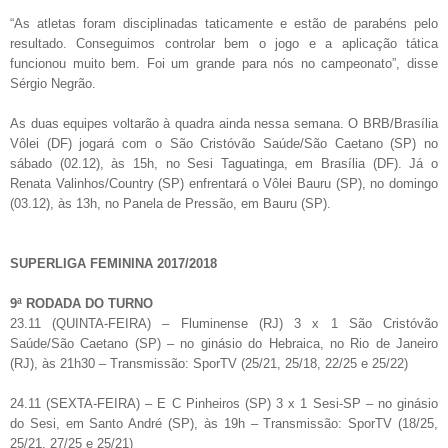
“As atletas foram disciplinadas taticamente e estão de parabéns pelo
resultado. Conseguimos controlar bem o jogo e a aplicação tática
funcionou muito bem. Foi um grande para nós no campeonato”, disse
Sérgio Negrão.
As duas equipes voltarão à quadra ainda nessa semana. O BRB/Brasília
Vôlei (DF) jogará com o São Cristóvão Saúde/São Caetano (SP) no
sábado (02.12), às 15h, no Sesi Taguatinga, em Brasília (DF). Já o
Renata Valinhos/Country (SP) enfrentará o Vôlei Bauru (SP), no domingo
(03.12), às 13h, no Panela de Pressão, em Bauru (SP).
SUPERLIGA FEMININA 2017/2018
9ª RODADA DO TURNO
23.11 (QUINTA-FEIRA) – Fluminense (RJ) 3 x 1 São Cristóvão
Saúde/São Caetano (SP) – no ginásio do Hebraica, no Rio de Janeiro
(RJ), às 21h30 – Transmissão: SporTV (25/21, 25/18, 22/25 e 25/22)
24.11 (SEXTA-FEIRA) – E C Pinheiros (SP) 3 x 1 Sesi-SP – no ginásio
do Sesi, em Santo André (SP), às 19h – Transmissão: SporTV (18/25,
25/21, 27/25 e 25/21)