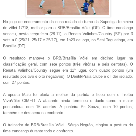
No jogo de encerramento da nona rodada do turno da Superliga feminina
de vôlei 17/18, melhor para o BRB/Brasília Vôlei (DF). O time candango
venceu, nesta terça-feira (28.11), o Renata Valinhos/Country (SP) por 3
sets a 0 (25/21, 25/17 e 25/17), em 1h23 de jogo, no Sesi Taguatinga, em
Brasília (DF).
O resultado manteve o BRB/Brasília Vôlei em décimo lugar na
classificação geral, com sete pontos (três vitórias e seis derrotas). O
Renata Valinhos/Country segue em 11º lugar, com quatro pontos (um
resultado positivo e oito negativos). O Dentil/Praia Clube é o líder isolado,
com 27 pontos.
A oposta Malu foi eleita a melhor da partida e ficou com o Troféu
VivaVôlei CIMED. A atacante ainda terminou o duelo como a maior
pontuadora, com 16 acertos. A ponteira Pri Souza, com 10 pontos,
também se destacou no confronto.
O treinador do BRB/Brasília Vôlei, Sérgio Negrão, elogiou a postura do
time candango durante todo o confronto.