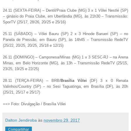
24.11 (SEXTA-FEIRA) – Dentil/Praia Clube (MG) 3 x 1 Vôlei Nestlé (SP)
– ginásio do Praia Clube, em Uberlândia (MG), às 21h30 – Transmissão:
SporTV (25/17, 28/26, 20/25 e 25/16)
25.11 (SÁBADO) – Vôlei Bauru (SP) 2 x 3 Hinode Barueri (SP) – no
Panela de Pressão, em Bauru (SP), às 14h45 – Transmissão RedeTV
(25/22, 20/25, 20/25, 25/18 e 12/15)
26.11 (DOMINGO) – Camponesa/Minas (MG) 1 x 3 SESC-RJ – na Arena
Minas, em Belo Horizonte (MG), às 13h – Transmissão RedeTV (25/15,
23/25, 19/25 e 22/25)
28.11 (TERÇA-FEIRA) – BRB/
Brasília Vôlei
(DF) 3 x 0 Renata
Valinhos/Country (SP) – no Sesi Taguatinga, em Brasília (DF), às 20h
(25/21, 25/17 e 25/17)
==> Foto: Divulgação / Brasília Vôlei
Dalton Jendiroba
às
novembro 29, 2017
Compartilhar