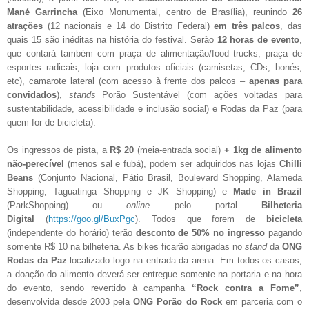
Mané Garrincha
(Eixo Monumental, centro de Brasília), reunindo
26
atrações
(12 nacionais e 14 do Distrito Federal)
em três palcos
, das
quais 15 são inéditas na história do festival. Serão
12 horas de evento
,
que contará também com praça de alimentação/food trucks, praça de
esportes radicais, loja com produtos oficiais (camisetas, CDs, bonés,
etc), camarote lateral (com acesso à frente dos palcos –
apenas para
convidados
),
stands
Porão Sustentável (com ações voltadas para
sustentabilidade, acessibilidade e inclusão social) e Rodas da Paz (para
quem for de bicicleta).
Os ingressos de pista, a
R$ 20
(meia-entrada social)
+ 1kg de alimento
não-perecível
(menos sal e fubá), podem ser adquiridos nas lojas
Chilli
Beans
(Conjunto Nacional, Pátio Brasil, Boulevard Shopping, Alameda
Shopping, Taguatinga Shopping e JK Shopping) e
Made in Brazil
(ParkShopping) ou
online
pelo portal
Bilheteria
Digital
(
https://goo.gl/BuxPgc
). Todos que forem de
bicicleta
(independente do horário) terão
desconto de 50%
no ingresso
pagando
somente R$ 10 na bilheteria. As bikes ficarão abrigadas no
stand
da
ONG
Rodas da Paz
localizado logo na entrada da arena. Em todos os casos,
a doação do alimento deverá ser entregue somente na portaria e na hora
do evento, sendo revertido à campanha
“Rock contra a Fome”
,
desenvolvida desde 2003 pela
ONG Porão do Rock
em parceria com o