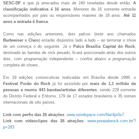
SESC-DF
e que já arrecadou mais de 240 toneladas desde então.
A
classificação indicativa é 16 anos
. Menores de 16 somente entrarão
acompanhados por pais ou responsáveis maiores de 18 anos.
Até 11
anos a entrada é franca
.
Como nas edições anteriores, dois palcos (este ano chamados
Budweiser
e
Claro
) estarão dispostos lado a lado – ao terminar o show
de um começa o do seguinte. Já o
Palco Brasília Capital do Rock
,
destinado às bandas de rock pesado, ficará posicionado atrás dos outros
dois, com programação independente –
confira abaixo a programação
completa de shows
..
Em 19 edições consecutivas realizadas em Brasília desde 1998, o
Festival Porão do Rock
já foi assistido por
mais de 1,1 milhão de
pessoas e reuniu 443 bandas/artistas diferentes
, sendo 229 somente
do Distrito Federal e Entorno, 179 de 17 estados brasileiros e 35 nomes
internacionais de oito países.
Link com perfis das 26 atrações
:
www.sendspace.com/file/4jx0x7
Link com videoclipes das 26 atrações
:
www.poraodorock.com.br/?
p=283