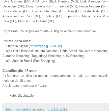
(DF), Alarmes (DF), ARD (DF), Black Pantera (MG), Dark Avenger (DF),
Deceivers (DF), Dona Cislene (DF), Eminence (MG), Finger Fingerrr (SP),
Rocca Vegas (CE), The Grindful Dead (DF), Toro (DF), Water Rats (SP),
Agressivo Pau Pôdi (DF), Eufohria (DF), Lupa (DF), Maria Sabina & a
Pêia (DF), Mofo (DF) e O Tarot (DF)
Ingressos
: R$ 20 (meia-entrada) + 1kg de alimento não-perecível
Pontos de Vendas
:
. Bilheteria Digital (
https://goo.gl/BuxPgc
)
. Lojas Chilli Beans (Conjunto Nacional, Pátio Brasil, Boulevard Shopping,
Alameda Shopping, Taguatinga Shopping e JK Shopping)
. Loja Made in Brazil (ParkShopping)
Classificação
: 16 anos*
(*) Menores de 16 anos apenas acompanhados de pais ou responsáveis
maiores de 18 anos
Até 11 anos a entrada é franca
==> Foto: Divulgação
Dalton Jendiroba
às
novembro 18, 2017