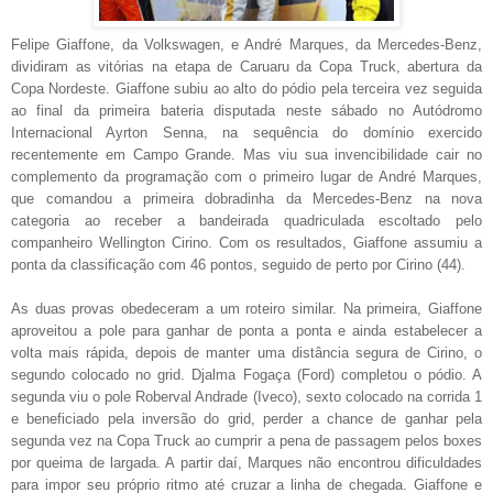
Felipe Giaffone, da Volkswagen, e André Marques, da Mercedes-Benz,
dividiram as vitórias na etapa de Caruaru da Copa Truck, abertura da
Copa Nordeste. Giaffone subiu ao alto do pódio pela terceira vez seguida
ao final da primeira bateria disputada neste sábado no Autódromo
Internacional Ayrton Senna, na sequência do domínio exercido
recentemente em Campo Grande. Mas viu sua invencibilidade cair no
complemento da programação com o primeiro lugar de André Marques,
que comandou a primeira dobradinha da Mercedes-Benz na nova
categoria ao receber a bandeirada quadriculada escoltado pelo
companheiro Wellington Cirino. Com os resultados, Giaffone assumiu a
ponta da classificação com 46 pontos, seguido de perto por Cirino (44).
As duas provas obedeceram a um roteiro similar. Na primeira, Giaffone
aproveitou a pole para ganhar de ponta a ponta e ainda estabelecer a
volta mais rápida, depois de manter uma distância segura de Cirino, o
segundo colocado no grid. Djalma Fogaça (Ford) completou o pódio. A
segunda viu o pole Roberval Andrade (Iveco), sexto colocado na corrida 1
e beneficiado pela inversão do grid, perder a chance de ganhar pela
segunda vez na Copa Truck ao cumprir a pena de passagem pelos boxes
por queima de largada. A partir daí, Marques não encontrou dificuldades
para impor seu próprio ritmo até cruzar a linha de chegada. Giaffone e