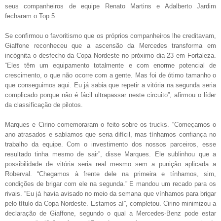
seus companheiros de equipe Renato Martins e Adalberto Jardim
fecharam o Top 5.
Se confirmou o favoritismo que os próprios companheiros lhe creditavam,
Giaffone reconheceu que a ascensão da Mercedes transforma em
incógnita o desfecho da Copa Nordeste no próximo dia 23 em Fortaleza.
“Eles têm um equipamento totalmente e com enorme potencial de
crescimento, o que não ocorre com a gente. Mas foi de ótimo tamanho o
que conseguimos aqui. Eu já sabia que repetir a vitória na segunda seria
complicado porque não é fácil ultrapassar neste circuito”, afirmou o líder
da classificação de pilotos.
Marques e Cirino comemoraram o feito sobre os trucks. “Começamos o
ano atrasados e sabíamos que seria difícil, mas tínhamos confiança no
trabalho da equipe. Com o investimento dos nossos parceiros, esse
resultado tinha mesmo de sair”, disse Marques. Ele sublinhou que a
possibilidade de vitória seria real mesmo sem a punição aplicada a
Roberval. “Chegamos à frente dele na primeira e tínhamos, sim,
condições de brigar com ele na segunda.” E mandou um recado para os
rivais. “Eu já havia avisado no meio da semana que vínhamos para brigar
pelo título da Copa Nordeste. Estamos aí”, completou. Cirino minimizou a
declaração de Giaffone, segundo o qual a Mercedes-Benz pode estar