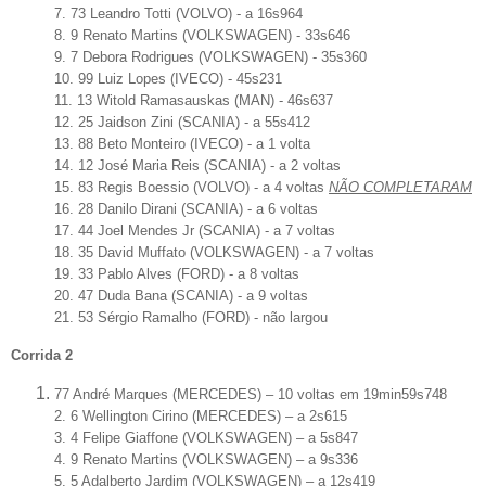
7. 73 Leandro Totti (VOLVO) - a 16s964
8. 9 Renato Martins (VOLKSWAGEN) - 33s646
9. 7 Debora Rodrigues (VOLKSWAGEN) - 35s360
10. 99 Luiz Lopes (IVECO) - 45s231
11. 13 Witold Ramasauskas (MAN) - 46s637
12. 25 Jaidson Zini (SCANIA) - a 55s412
13. 88 Beto Monteiro (IVECO) - a 1 volta
14. 12 José Maria Reis (SCANIA) - a 2 voltas
15. 83 Regis Boessio (VOLVO) - a 4 voltas
NÃO COMPLETARAM
16. 28 Danilo Dirani (SCANIA) - a 6 voltas
17. 44 Joel Mendes Jr (SCANIA) - a 7 voltas
18. 35 David Muffato (VOLKSWAGEN) - a 7 voltas
19. 33 Pablo Alves (FORD) - a 8 voltas
20. 47 Duda Bana (SCANIA) - a 9 voltas
21. 53 Sérgio Ramalho (FORD) - não largou
Corrida 2
77 André Marques (MERCEDES) – 10 voltas em 19min59s748
2. 6 Wellington Cirino (MERCEDES) – a 2s615
3. 4 Felipe Giaffone (VOLKSWAGEN) – a 5s847
4. 9 Renato Martins (VOLKSWAGEN) – a 9s336
5. 5 Adalberto Jardim (VOLKSWAGEN) – a 12s419