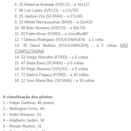
6. 15 Roberval Andrade (IVECO) – a 16s127
7. 99 Luiz Lopes (IVECO) – a 17s703
8. 25 Jaidson Zini (SCANIA) – a 27s245
9. 13 Witold Ramasauskas (MAN) – a 32s419
10. 88 Beto Monteiro (IVECO) – a 50s725
11. 33 Pablo Alves (FORD) – a 1min46s487
12. 7 Debora Rodrigues (VOLKSWAGEN) - a 1 volta
13. 35 David Muffato (VOLKSWAGEN) – a 2 voltas
NÃO
COMPLETARAM
14. 53 Sérgio Ramalho (FORD) – a 6 voltas
15. 47 Duda Bana (SCANIA) – a 6 voltas
16. 83 Regis Boessio (VOLVO) – a 8 voltas
17. 72 Djalma Fogaça (FORD) – a 10 voltas
18. 12 José Maria Reis (SCANIA) – a 10 voltas
A classificação dos pilotos:
1 – Felipe Giaffone, 46 pontos
2 – Wellington Cirino, 44
3 – André Marques, 41
4 – Adalberto Jardim, 34
5 – Renato Martins, 31