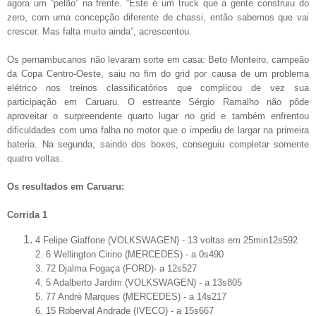
agora um “pelão” na frente. “Este é um truck que a gente construiu do
zero, com uma concepção diferente de chassi, então sabemos que vai
crescer. Mas falta muito ainda”, acrescentou.
Os pernambucanos não levaram sorte em casa: Beto Monteiro, campeão
da Copa Centro-Oeste, saiu no fim do grid por causa de um problema
elétrico nos treinos classificatórios que complicou de vez sua
participação em Caruaru. O estreante Sérgio Ramalho não pôde
aproveitar o surpreendente quarto lugar no grid e também enfrentou
dificuldades com uma falha no motor que o impediu de largar na primeira
bateria. Na segunda, saindo dos boxes, conseguiu completar somente
quatro voltas.
Os resultados em Caruaru:
Corrida 1
4 Felipe Giaffone (VOLKSWAGEN) - 13 voltas em 25min12s592
2. 6 Wellington Cirino (MERCEDES) - a 0s490
3. 72 Djalma Fogaça (FORD)- a 12s527
4. 5 Adalberto Jardim (VOLKSWAGEN) - a 13s805
5. 77 André Marques (MERCEDES) - a 14s217
6. 15 Roberval Andrade (IVECO) - a 15s667