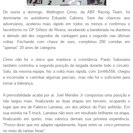
De sexta a domingo, Wellington Cirino, da ABF Racing Team, foi
dominante no autódromo Eduardo Cabrera. Sem dar chances aos
adversários, acelerou mais rápido em todos os treinos e confirmou o
favoritismo no GP Siñeriz de Rivera, recebendo a bandeirada na dianteira
e abrindo até dez segundos de vantagem para o segundo nas últimas
voltas. Fechando com chave de ouro, completou 200 corridas em
"apenas" 20 anos de categoria.
Cirino não foi o único que manteve a constância. Paulo Salusiano
também controlou a segunda posição da largada durante todo o circuito.
Salu, da mesma equipe, fez a volta mais rápida, com 1m44s556, chegou
a incomodar e carimbar algumas parciais, mas não foi o suficiente para
tomar a liderança.
A previsibilidade acaba por aí. Joel Mendes Jr conquistou uma posição e
não largou mais, finalizando as duas etapas em terceiro, ocupando o
lugar que era de Fabricio Larratea, um dos pilotos do País anfitrião. Em
sua estréia na F-truck, Larratea não teve um resultado brilhante na etapa,
finalizando em quinto, mas valoriza demais sua primeira experiência.
"Posso dizer que me adaptei rapidamente, fiquei entre os cinco primeiros
no meio de tantas feras".