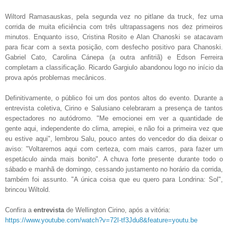
Wiltord Ramasauskas, pela segunda vez no pitlane da truck, fez uma
corrida de muita eficiência com três ultrapassagens nos dez primeiros
minutos. Enquanto isso, Cristina Rosito e Alan Chanoski se atacavam
para ficar com a sexta posição, com desfecho positivo para Chanoski.
Gabriel Cato, Carolina Cánepa (a outra anfitriã) e Edson Ferreira
completam a classificação. Ricardo Gargiulo abandonou logo no início da
prova após problemas mecânicos.
Definitivamente, o público foi um dos pontos altos do evento. Durante a
entrevista coletiva, Cirino e Salusiano celebraram a presença de tantos
espectadores no autódromo. "Me emocionei em ver a quantidade de
gente aqui, independente do clima, arrepiei, e não foi a primeira vez que
eu estive aqui", lembrou Salu, pouco antes do vencedor do dia deixar o
aviso: "Voltaremos aqui com certeza, com mais carros, para fazer um
espetáculo ainda mais bonito". A chuva forte presente durante todo o
sábado e manhã de domingo, cessando justamento no horário da corrida,
também foi assunto. "A única coisa que eu quero para Londrina: Sol",
brincou Wiltold.
Confira a
entrevista
de Wellington Cirino, após a vitória:
https://www.youtube.com/watch?v=72I-tf3Jdu8&feature=youtu.be