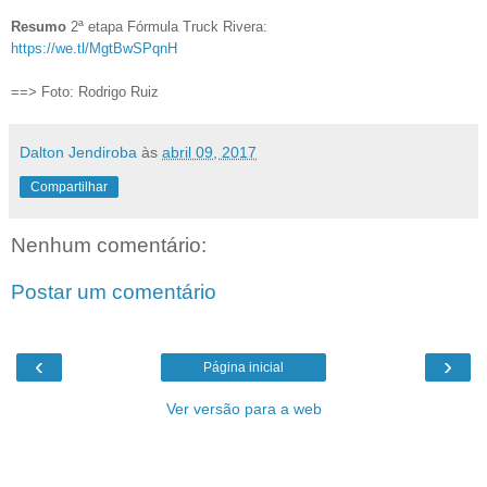
Resumo
2ª etapa Fórmula Truck Rivera:
https://we.tl/MgtBwSPqnH
==> Foto: Rodrigo Ruiz
Dalton Jendiroba
às
abril 09, 2017
Compartilhar
Nenhum comentário:
Postar um comentário
‹
›
Página inicial
Ver versão para a web