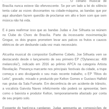
O cenário musical de
Brasília nunca esteve tão efervescente. Se por um lado a lei do silêncio
tenta calar as vozes dissonantes na cidade-máquina, as bandas que por
aqui abundam fazem questão de proclamar em alto e bom som que sem
música não há vida.
E é para reafirmar isso que as bandas Judas e Joe Silhueta se reúnem
no Clube do Choro de Brasília. Parte da incessante movimentação
Grogue, os dois grupos prometem levar aos palcos os frutos e causos
elétricos de um desbunde cada vez mais necessário.
Alcunha musical do compositor Guilherme Cobelo, Joe Silhueta vem se
destacando desde o lançamento de seu primeiro EP (“Dylanescas: 408
melancolia”), indicado em 2016 ao prêmio APCA na categoria Artista
Revelação. Presença marcante nos principais festivais da cidade, a trupe
começa o ano divulgando o seu mais recente trabalho, o EP “Ritos do
Leito”, gravado, mixado e produzido por Kelton Gomes e Gustavo Halfeld
nas grutas da Sala Fumarte. Em decorrência de um acidente de trânsito,
a vocalista Gaivota Naves infelizmente não poderá se apresentar, bem
como o baixista e produtor Kelton, temporariamente afastado por conta
de seu projeto solo.
Expoente do hard-roça candango, Judas apresenta as composições de