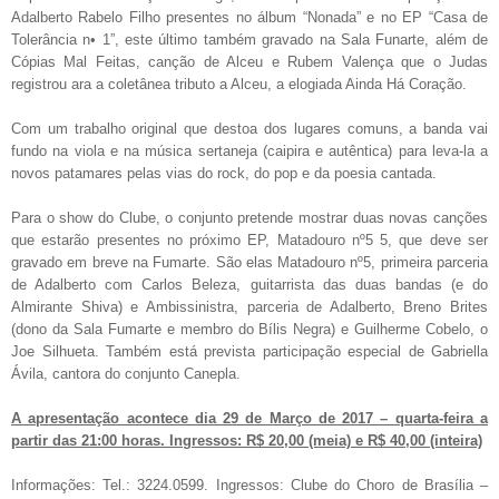
Adalberto Rabelo Filho presentes no álbum “Nonada” e no EP “Casa de
Tolerância n• 1”, este último também gravado na Sala Funarte, além de
Cópias Mal Feitas, canção de Alceu e Rubem Valença que o Judas
registrou ara a coletânea tributo a Alceu, a elogiada Ainda Há Coração.
Com um trabalho original que destoa dos lugares comuns, a banda vai
fundo na viola e na música sertaneja (caipira e autêntica) para leva-la a
novos patamares pelas vias do rock, do pop e da poesia cantada.
Para o show do Clube, o conjunto pretende mostrar duas novas canções
que estarão presentes no próximo EP, Matadouro nº5 5, que deve ser
gravado em breve na Fumarte. São elas Matadouro nº5, primeira parceria
de Adalberto com Carlos Beleza, guitarrista das duas bandas (e do
Almirante Shiva) e Ambissinistra, parceria de Adalberto, Breno Brites
(dono da Sala Fumarte e membro do Bílis Negra) e Guilherme Cobelo, o
Joe Silhueta. Também está prevista participação especial de Gabriella
Ávila, cantora do conjunto Canepla.
A apresentação acontece dia 29 de Março de 2017 – quarta-feira a
partir das 21:00 horas. Ingressos: R$ 20,00 (meia) e R$ 40,00 (inteira)
Informações: Tel.: 3224.0599. Ingressos: Clube do Choro de Brasília –