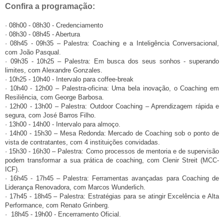
Confira a programação:
· 08h00 - 08h30 - Credenciamento
· 08h30 - 08h45 - Abertura
· 08h45 - 09h35 – Palestra: Coaching e a Inteligência Conversacional,
com João Pasqual.
· 09h35 - 10h25 – Palestra: Em busca dos seus sonhos - superando
limites, com Alexandre Gonzales.
· 10h25 - 10h40 - Intervalo para coffee-break
· 10h40 - 12h00 – Palestra-oficina: Uma bela inovação, o Coaching em
Resiliência, com George Barbosa.
· 12h00 - 13h00 – Palestra: Outdoor Coaching – Aprendizagem rápida e
segura, com José Barros Filho.
· 13h00 - 14h00 - Intervalo para almoço.
·
1
4h00 - 15h30 – Mesa Redonda: Mercado de Coaching sob o ponto de
vista de contratantes, com 4 instituições convidadas.
·
1
5h30 - 16h30 – Palestra: Como processos de mentoria e de supervisão
podem transformar a sua prática de coaching, com Clenir Streit (MCC-
ICF).
· 16h45 - 17h45 – Palestra: ​Ferramentas avançadas para Coaching de
Liderança Renovadora, com Marcos Wunderlich.
· 17h45 - 18h45 – Palestra: Estratégias para se atingir Excelência e Alta
Performance, com Renato Grinberg.
· 18h45 - 19h00 - Encerramento Oficial.