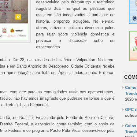
desenvolvido pelo dramaturgo e teatrólogo
Augusto Boal, no qual as pessoas que
assistem são incentivadas a participar da
história, propondo soluções. No elenco,
atores, atrizes e policiais dividem o palco
para falar sobre violência doméstica e
provocar a discussão entre os
espectadores.
tuita. Dia 28, nas cidades de Luziânia e Valparaíso. Na terça-
altina e em Santo Antônio do Descoberto. Cidade Ocidental recebe
ima apresentação será feita em Águas Lindas, no dia 6 (terça-
COM
Coins 
crimes com arte para as comunidades onde nos apresentamos.
Trends
táculo, não havíamos imaginado que pudesse se tornar o que é
2023 e
 a diretora, Lívia Fernandez.
OPC re
solida
iandra, de Brasília. Financiado pelo Fundo de Apoio à Cultura,
 Distrito Federal, o espetáculo conta também com o apoio da
Coins 
trito Federal e do programa Pacto Pela Vida, desenvolvido pela
Trends