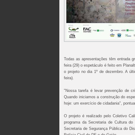
Todas as apresentações têm entrada gra
feira (29) o espetáculo é feito em Plan
o projeto no dia 1º de dezembro. A últ
feira).
"Nossa tarefa é levar prevenção de 
Quando iniciamos a construção do espe
hoje: um exercício de cidadania", pontua
O projeto é realizado pelo Coletivo Cal
programa da Secretaria de Cultura do
Secretaria de Segurança Pública do Dis
Polícia Civil do DF e de Goiás.