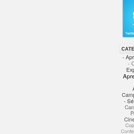
CAT
- Ap
- 
Ex
Apr
Cam
- Sé
Cam
P
Cin
Cop
Confe