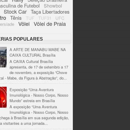
sculina de Futebol
Showbol
Stock Car
Taça Libertadores
tro
Tênis
TUF
TUF31
UFC
Vôlei
Vôlei de Praia
ersíade
ÉRIAS POPULARES
A ARTE DE MANABU MABE NA
CAIXA CULTURAL Brasília
A CAIXA Cultural Brasília
apresenta, de 17 de setembro a 17
de novembro, a exposição “Chove
al - Mabe, da Figura à Abstração”, do...
Exposição “Uma Aventura
Imunológica - Nosso Corpo, Nosso
Mundo” estreia em Brasília
A exposição “Uma Aventura
Imunológica - Nosso Corpo, Nosso
chega à Brasília em sua segunda edição,
a visitantes a uma jornada...