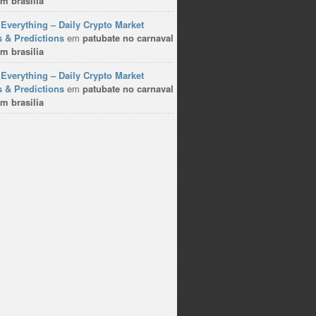
m brasilia
Everything – Daily Crypto Market
 & Predictions
em
patubate no carnaval
m brasilia
Everything – Daily Crypto Market
 & Predictions
em
patubate no carnaval
m brasilia