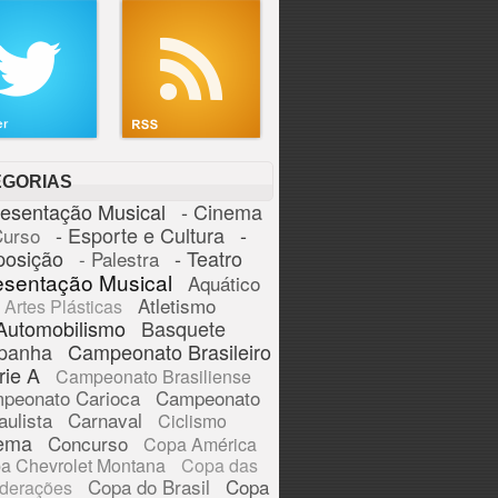
EGORIAS
resentação Musical
- Cinema
- Esporte e Cultura
-
Curso
posição
- Teatro
- Palestra
esentação Musical
Aquático
Atletismo
Artes Plásticas
Automobilismo
Basquete
panha
Campeonato Brasileiro
rie A
Campeonato Brasiliense
peonato Carioca
Campeonato
aulista
Carnaval
Ciclismo
ema
Concurso
Copa América
a Chevrolet Montana
Copa das
Copa do Brasil
Copa
derações