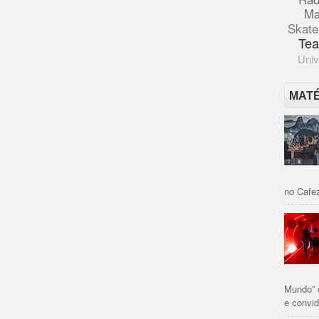
Ma
Skate
Tea
Univ
MAT
no Cafez
Mundo” 
e convid