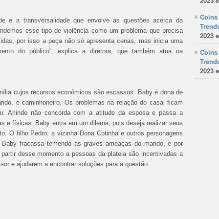
2023 e
Coins 
dade e a transversalidade que envolve as questões acerca da
Trends
ntendemos esse tipo de violência como um problema que precisa
2023 e
idas, por isso a peça não só apresenta cenas, mas inicia uma
ento do público", explica a diretora, que também atua na
Coins 
Trends
2023 e
mília cujos recursos econômicos são escassos. Baby é dona de
arido, é caminhoneiro. Os problemas na relação do casal ficam
ar. Arlindo não concorda com a atitude da esposa e passa a
as e físicas. Baby entra em um dilema, pois deseja realizar seus
. O filho Pedro, a vizinha Dona Cotinha e outros personagens
, Baby fracassa temendo as graves ameaças do marido, e por
partir desse momento a pessoas da plateia são incentivadas a
sor e ajudarem a encontrar soluções para a questão.