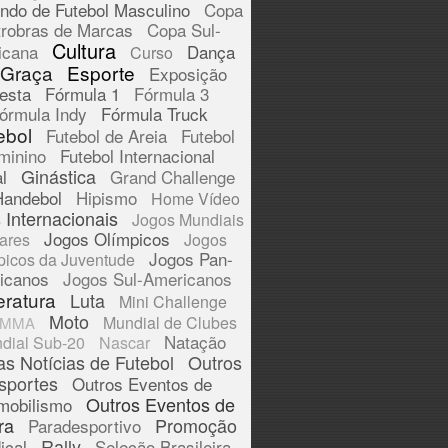
ndo de Futebol Masculino
Copa
trobras de Marcas
Copa Sul-
Cultura
icana
Dança
Curso
 Graça
Esporte
Exposição
esta
Fórmula 1
Fórmula 3
órmula Indy
Fórmula Truck
ebol
Futebol de Areia
Futebol
minino
Futebol Internacional
Ginástica
l
Grand Challenge
Handebol
Hipismo
Home Vídeo
 Internacionais
Jogos Mundiais
Jogos Olímpicos
tares
Jogos
Jogos Pan-
picos da Juventude
icanos
Jogos Sul-Americanos
eratura
Luta
Mini Challenge
Moto
Mundial de Clubes
MMA
Natação
dial Sub-20
Nascar
as Notícias de Futebol
Outros
sportes
Outros Eventos de
Outros Eventos de
mobilismo
ra
Promoção
Paradesportivo
Rally
ical
Seleção Brasileira