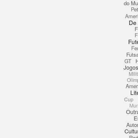
do Mu
Pe
Amer
De
F
F
Fut
Fe
Futsa
GT
Jogos
Mili
Olím
Amer
Lit
Cup
Mun
Outr
E
Auto
Cultu
Rad