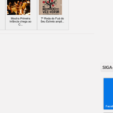
Mostra Primeira
7ª Roda do Fuá do
Infância chega ao
Seu Estrelo ampli...
C...
SIGA