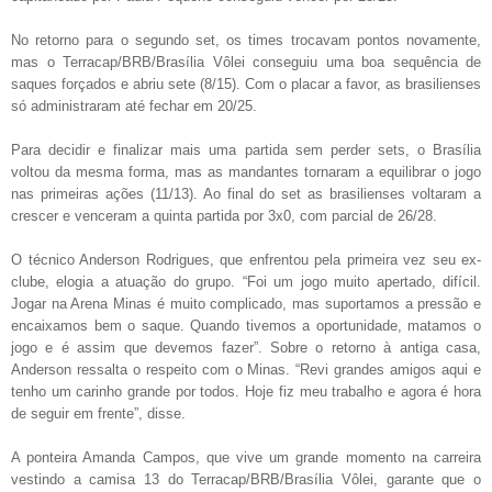
No retorno para o segundo set, os times trocavam pontos novamente,
mas o Terracap/BRB/Brasília Vôlei conseguiu uma boa sequência de
saques forçados e abriu sete (8/15). Com o placar a favor, as brasilienses
só administraram até fechar em 20/25.
Para decidir e finalizar mais uma partida sem perder sets, o Brasília
voltou da mesma forma, mas as mandantes tornaram a equilibrar o jogo
nas primeiras ações (11/13). Ao final do set as brasilienses voltaram a
crescer e venceram a quinta partida por 3x0, com parcial de 26/28.
O técnico Anderson Rodrigues, que enfrentou pela primeira vez seu ex-
clube, elogia a atuação do grupo. “Foi um jogo muito apertado, difícil.
Jogar na Arena Minas é muito complicado, mas suportamos a pressão e
encaixamos bem o saque. Quando tivemos a oportunidade, matamos o
jogo e é assim que devemos fazer”. Sobre o retorno à antiga casa,
Anderson ressalta o respeito com o Minas. “Revi grandes amigos aqui e
tenho um carinho grande por todos. Hoje fiz meu trabalho e agora é hora
de seguir em frente”, disse.
A ponteira Amanda Campos, que vive um grande momento na carreira
vestindo a camisa 13 do Terracap/BRB/Brasília Vôlei, garante que o