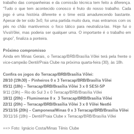
trabalho das companheiras e da comissão técnica tem feito a diferença.
“Tudo o que tem acontecido conosco é fruto do nosso trabalho. Cada
jogo é uma história diferente e o time está amadurecendo bastante.
Apesar de ter sido 3x0, foi uma partida muito dura, mas entramos com os
pés no chão mantivemos o foco tático para neutraliza-las. Hoje fui o
VivaVôlei, mas poderia ser qualquer uma. O importante é o trabalho em
grupo”, finaliza a ponteira.
Próximo compromisso
Ainda em Minas Gerais, o Terracap/BRB/Brasília Vôlei terá pela frente o
vice-campeão Dentil/Praia Clube na próxima quarta-feira (30), às 18h.
Confira os jogos do Terracap/BRB/Brasília Vôlei:
28/10 (19h30) – Pinheiros 0 x 3 Terracap/BRB/Brasília Vôlei
05/11 (18h) – Terracap/BRB/Brasília Vôlei 3 x 0 SESI-SP
9/11 (19h) – Rio do Sul 3 x 0 Terracap/BRB/Brasília Vôlei
18/11 (20h) – Fluminense 0 x 3 Terracap/BRB/Brasília Vôlei
22/11 (20h) – Terracap/BRB/Brasília Vôlei 3 x 0 Vôlei Nestlé
25/11/16 (20h) – Camponesa/Minas 0 x 3 Terracap/BRB/Brasília Vôlei
30/11/16 (18h) – Dentil/Praia Clube x Terracap/BRB/Brasília Vôlei
==> Foto: Ignácio Costa/Minas Tênis Clube