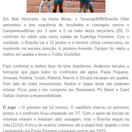
Em Belo Horizonte, na Arena Minas, o Terracap/BRB/Brasília Vôlei
aproveitou a boa sequência de resultados e conseguiu vencer o
Camponesa/Minas por 3 sets a 0 na noite desta terça-feira (25). O
confronto foi válido pela sexta rodada da Superliga Feminina. Com o
resultado, o Brasília vai a 15 pontos e à terceira vitória consecutiva, se
mantendo na terceira posição
.
A ponteira Amanda Campos foi eleita a
melhor em quadra e levou o Troféu VivaVôlei.
Para confirmar a melhor fase do time brasiliense, Anderson escalou a
formação que jogou todos os confrontos até agora. Paula Pequeno,
Amanda, Andréia, Vivian, Roberta, Macrís e Silvana iniciaram em quadra.
Pelo lado do clube minastenista, Hooker e Jaque ainda não puderam
estrear. Ficou para o trio composto por Rosamaria, Pri Daroit e Carol
Gattaz chamar a responsabilidade.
O jogo –
O primeiro set foi intenso. O equilíbrio marcou os primeiros
pontos e o confronto ficou empatado em 7/7. Com o apoio da torcida as
mineiras viraram e tentaram abrir vantagem, mas o Brasília seguiu na
cola (12/12). A troca de acertos continuou até a etapa final, quando o time
capitaneado por Paula Pequeno conseguiu vencer por 23/25.