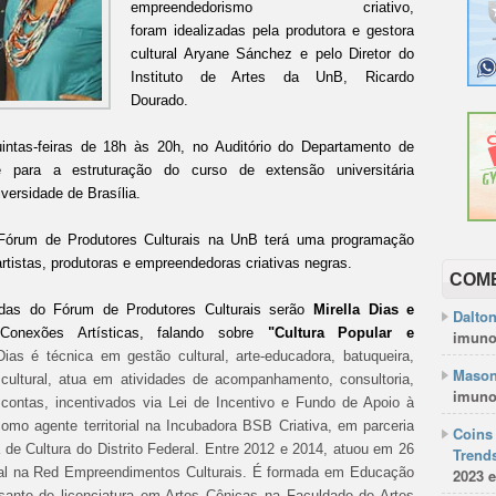
empreendedorismo criativo,
foram
idealizadas pela produtora e gestora
cultural Aryane Sánchez e pelo Diretor do
Instituto de Artes da UnB, Ricardo
Dourado.
intas-feiras de 18h às 20h, no Auditório do Departamento de
ara a estruturação do curso de extensão universitária
versidade de Brasília.
Fórum de Produtores Culturais na UnB terá uma programação
rtistas, produtoras e empreendedoras criativas negras.
COM
adas do Fórum de Produtores Culturais serão
Mirella Dias e
Dalto
exões Artísticas, falando sobre
"Cultura Popular e
imuno
Dias é técnica em gestão cultural, arte-educadora, batuqueira,
Mason
 cultural, atua em atividades de acompanhamento, consultoria,
imuno
 contas, incentivados via Lei de Incentivo e Fundo de Apoio à
omo agente territorial na Incubadora BSB Criativa, em parceria
Coins 
a de Cultura do Distrito Federal. Entre 2012 e 2014, atuou em 26
Trends
ral na Red Empreendimentos Culturais.
É formada em Educação
2023 e
rsante de licenciatura em Artes Cênicas na Faculdade de Artes