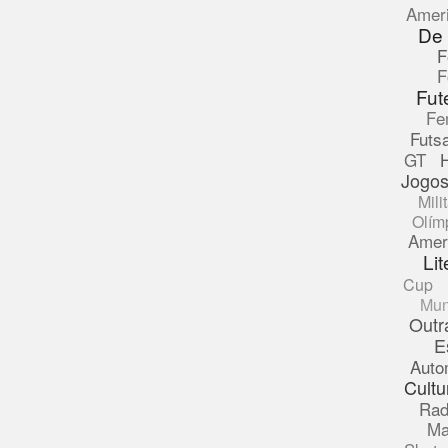
Amer
De
F
F
Fut
Fe
Futsa
GT
Jogos
Mili
Olím
Amer
Lit
Cup
Mun
Outr
E
Auto
Cultu
Rad
Ma