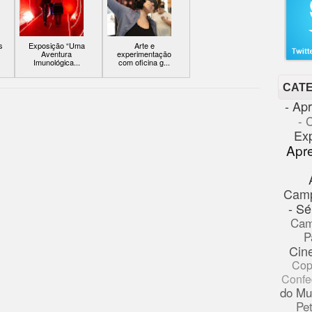
s
Exposição “Uma
Arte e
Aventura
experimentação
Imunológica...
com oficina g...
CAT
- Ap
- 
Ex
Apr
Cam
- Sé
Cam
P
Cin
Cop
Confe
do Mu
Pe