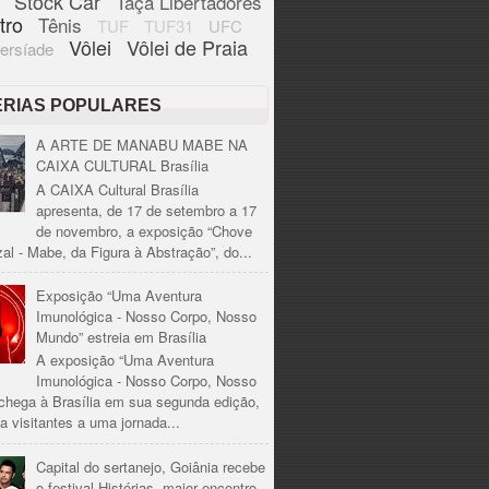
Stock Car
Taça Libertadores
tro
Tênis
TUF
TUF31
UFC
Vôlei
Vôlei de Praia
ersíade
ÉRIAS POPULARES
A ARTE DE MANABU MABE NA
CAIXA CULTURAL Brasília
A CAIXA Cultural Brasília
apresenta, de 17 de setembro a 17
de novembro, a exposição “Chove
al - Mabe, da Figura à Abstração”, do...
Exposição “Uma Aventura
Imunológica - Nosso Corpo, Nosso
Mundo” estreia em Brasília
A exposição “Uma Aventura
Imunológica - Nosso Corpo, Nosso
chega à Brasília em sua segunda edição,
a visitantes a uma jornada...
Capital do sertanejo, Goiânia recebe
o festival Histórias, maior encontro