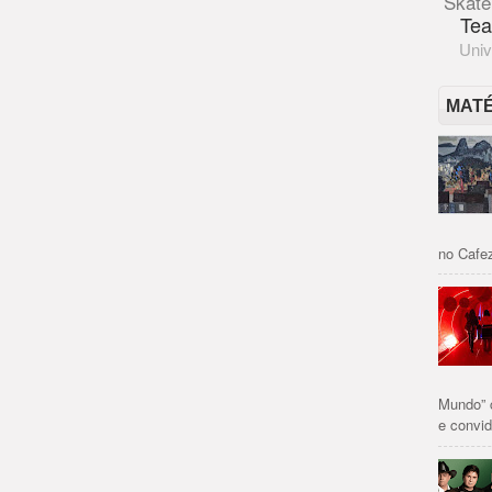
Skate
Tea
Univ
MAT
no Cafez
Mundo” 
e convid