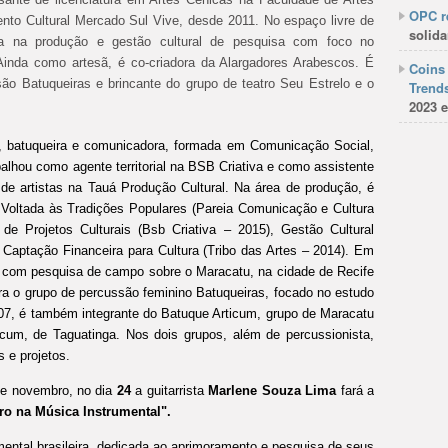
OPC re
nto Cultural Mercado Sul Vive, desde 2011. No espaço livre de
solida
ua na produção e gestão cultural de pesquisa com foco no
 Ainda como artesã, é co-criadora da Alargadores Arabescos. É
Coins 
são Batuqueiras e brincante do grupo de teatro Seu Estrelo e o
Trends
2023 e
ral, batuqueira e comunicadora, formada em Comunicação Social,
lhou como agente territorial na BSB Criativa e como assistente
 de artistas na Tauá Produção Cultural. Na área de produção, é
 Voltada às Tradições Populares (Pareia Comunicação e Cultura
e Projetos Culturais (Bsb Criativa – 2015), Gestão Cultural
 Captação Financeira para Cultura (Tribo das Artes – 2014). Em
so com pesquisa de campo sobre o Maracatu, na cidade de Recife
egra o grupo de percussão feminino Batuqueiras, focado no estudo
07, é também integrante do Batuque Articum, grupo de Maracatu
icum, de Taguatinga. Nos dois grupos, além de percussionista,
 e projetos.
de novembro, no dia
24
a guitarrista
Marlene Souza Lima
fará a
o na Música Instrumental".
umental brasileira, dedicada ao aprimoramento e pesquisa de seus