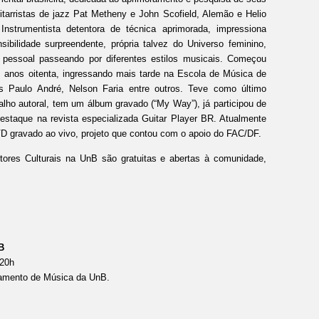
itarristas de jazz Pat Metheny e John Scofield, Alemão e Helio
Instrumentista detentora de técnica aprimorada, impressiona
bilidade surpreendente, própria talvez do Universo feminino,
 pessoal passeando por diferentes estilos musicais. Começou
 anos oitenta, ingressando mais tarde na Escola de Música de
s Paulo André, Nelson Faria entre outros. Teve como último
lho autoral, tem um álbum gravado (“My Way”), já participou de
destaque na revista especializada Guitar Player BR. Atualmente
D gravado ao vivo, projeto que contou com o apoio do FAC/DF.
ores Culturais na UnB são gratuitas e abertas à comunidade,
nB
 20h
rtamento de Música da UnB.