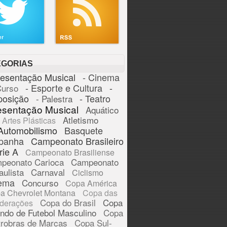
EGORIAS
resentação Musical
- Cinema
- Esporte e Cultura
-
Curso
posição
- Teatro
- Palestra
esentação Musical
Aquático
Atletismo
Artes Plásticas
Automobilismo
Basquete
panha
Campeonato Brasileiro
rie A
Campeonato Brasiliense
peonato Carioca
Campeonato
aulista
Carnaval
Ciclismo
ema
Concurso
Copa América
a Chevrolet Montana
Copa das
Copa do Brasil
Copa
derações
ndo de Futebol Masculino
Copa
trobras de Marcas
Copa Sul-