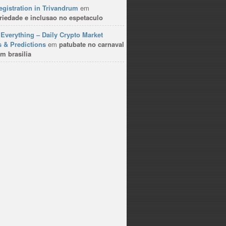
gistration in Trivandrum
em
riedade e inclusao no espetaculo
Everything – Daily Crypto Market
 & Predictions
em
patubate no carnaval
m brasilia