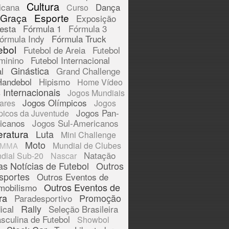
Cultura
icana
Dança
Curso
 Graça
Esporte
Exposição
esta
Fórmula 1
Fórmula 3
órmula Indy
Fórmula Truck
ebol
Futebol de Areia
Futebol
minino
Futebol Internacional
Ginástica
l
Grand Challenge
Handebol
Hipismo
Home Vídeo
 Internacionais
Jogos Mundiais
Jogos Olímpicos
tares
Jogos
Jogos Pan-
picos da Juventude
icanos
Jogos Sul-Americanos
eratura
Luta
Mini Challenge
Moto
Mundial de Clubes
MMA
Natação
dial Sub-20
Nascar
as Notícias de Futebol
Outros
sportes
Outros Eventos de
Outros Eventos de
mobilismo
ra
Promoção
Paradesportivo
Rally
ical
Seleção Brasileira
sculina de Futebol
Showbol