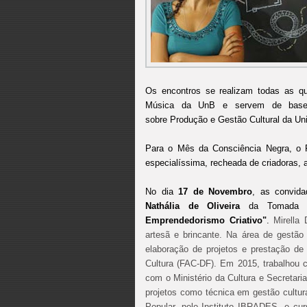
Os encontros se realizam todas as qu
Música da UnB e servem de base p
sobre Produção e Gestão Cultural da Uni
Para o Mês da Consciência Negra, o 
especialíssima, recheada de criadoras, a
No dia
17 de Novembro
, as convid
Nathália de Oliveira
da Tomada Con
Emprendedorismo Criativo"
.
Mirella 
artesã e brincante. Na área de gestão
elaboração de projetos e prestação de
Cultura (FAC-DF). Em 2015, trabalhou c
com o Ministério da Cultura e Secretari
projetos como técnica em gestão cultu
Popular, pelo Instituto IBRADES, e cu