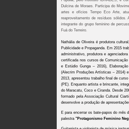
Dulcina de Moraes. Participa do Movime
artes e ofícios Tempo Eco Arte, at
reaproveitamento de resíduos sólidos.
integrante do grupo feminino de percus
Fuá do Terreiro.
Nathália de Oliveira é produtora cultu
Publicidade e Propaganda. Em 2015 traba
administrativo, produtora e agenciadora
certificada nos cursos de Comunicação
e Estúdio Gunga – 2016), Elaboração d
(Alecrim Produções Artísticas – 2014) e
2013, apresentou trabalho final de cur
(PE). Enquanto artista e brincante, int
do Maracatu, Coco e Ciranda. Desde 20
formado pela Associação Cultural Ciart
desenvolve a produção de apresentações
E para encerrar os bate-papos do mês 
palestra
"Protagonismo Feminino Negr
Guitarrista e violonista de música instr