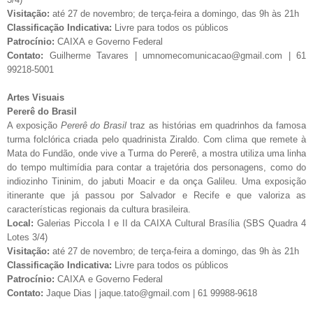
Visitação:
até 27 de novembro; de terça-feira a domingo, das 9h às 21h
Classificação Indicativa:
Livre para todos os públicos
Patrocínio:
CAIXA e Governo Federal
Contato:
Guilherme Tavares |
umnomecomunicacao@gmail.com
| 61
99218-5001
Artes Visuais
Pererê do Brasil
A exposição
Pererê do Brasil
traz as histórias em quadrinhos da famosa
turma folclórica criada pelo quadrinista Ziraldo. Com clima que remete à
Mata do Fundão, onde vive a Turma do Pererê, a mostra utiliza uma linha
do tempo multimídia para contar a trajetória dos personagens, como do
indiozinho Tininim, do jabuti Moacir e da onça Galileu. Uma exposição
itinerante que já passou por Salvador e Recife e que valoriza as
características regionais da cultura brasileira.
Local:
Galerias Piccola I e II da CAIXA Cultural Brasília (SBS Quadra 4
Lotes 3/4)
Visitação:
até 27 de novembro; de terça-feira a domingo, das 9h às 21h
Classificação Indicativa:
Livre para todos os públicos
Patrocínio:
CAIXA e Governo Federal
Contato:
Jaque Dias |
jaque.tato@gmail.com
| 61 99988-9618