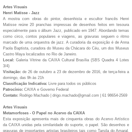
Artes Visuais
Henri Matisse - Jazz
A mostra com obras do pintor, desenhista e escultor francês Henri
Matisse reúne 20 pranchas impressas de desenhos feitos em tesoura
especialmente para o álbum Jazz, publicado em 1947. Abordando temas
como circo, contos populares e viagens, as gravuras seguem o ritmo
marcado de uma orquestra de jazz. A curadoria da exposição é de Anna
Paola Baptista, curadora do Museu da Chácara do Céu, um dos Museus
Castro Maya localizados no Rio de Janeiro.
Local:
Galeria Vitrine da CAIXA Cultural Brasília (SBS Quadra 4 Lotes
3/4)
Visitação:
de 26 de outubro a 23 de dezembro de 2016, de terça-feira a
domingo, das 9h às 21h
Classificação Indicativa:
Livre para todos os públicos
Patrocínio:
CAIXA e Governo Federal
Contato:
Rodrigo Machado |
drigo.machado@gmail.com
| 61 98654-2569
Artes Visuais
Metamorfoses - O Papel no Acervo da CAIXA
Esta exposição apresenta mais de cinquenta obras do Acervo Artístico
da CAIXA unidas pela similaridade do suporte, o papel. São desenhos e
gravuras de importantes artistas brasileiros tais como Tarsila do Amaral,