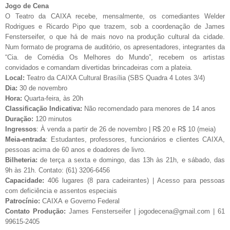
Jogo de Cena
O Teatro da CAIXA recebe, mensalmente, os comediantes Welder
Rodrigues e Ricardo Pipo que trazem, sob a coordenação de James
Fensterseifer, o que há de mais novo na produção cultural da cidade.
Num formato de programa de auditório, os apresentadores, integrantes da
“Cia. de Comédia Os Melhores do Mundo”, recebem os artistas
convidados e comandam divertidas brincadeiras com a plateia.
Local:
Teatro da CAIXA Cultural Brasília (SBS Quadra 4 Lotes 3/4)
Dia:
30 de novembro
Hora:
Quarta-feira, às 20h
Classificação Indicativa:
Não recomendado para menores de 14 anos
Duração:
120 minutos
Ingressos
: À venda a partir de 26 de novembro | R$ 20 e R$ 10 (meia)
Meia-entrada
: Estudantes, professores, funcionários e clientes CAIXA,
pessoas acima de 60 anos e doadores de livro.
Bilheteria:
de terça a sexta e domingo, das 13h às 21h, e sábado, das
9h às 21h. Contato: (61) 3206-6456
Capacidade:
406 lugares (8 para cadeirantes) | Acesso para pessoas
com deficiência e assentos especiais
Patrocínio:
CAIXA e Governo Federal
Contato Produção:
James Fensterseifer |
jogodecena@gmail.com
| 61
99615-2405