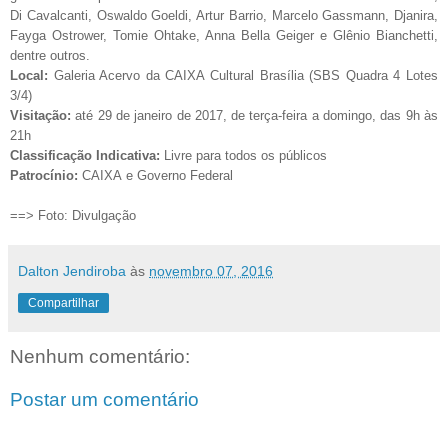
Di Cavalcanti, Oswaldo Goeldi, Artur Barrio, Marcelo Gassmann, Djanira,
Fayga Ostrower, Tomie Ohtake, Anna Bella Geiger e Glênio Bianchetti,
dentre outros.
Local:
Galeria Acervo da CAIXA Cultural Brasília (SBS Quadra 4 Lotes
3/4)
Visitação:
até 29 de janeiro de 2017, de terça-feira a domingo, das 9h às
21h
Classificação Indicativa:
Livre para todos os públicos
Patrocínio:
CAIXA e Governo Federal
==> Foto: Divu
lgação
Dalton Jendiroba
às
novembro 07, 2016
Compartilhar
Nenhum comentário:
Postar um comentário