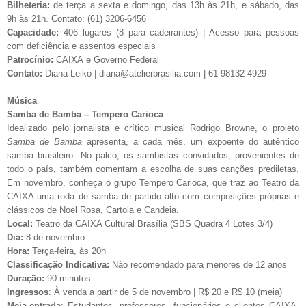
Bilheteria:
de terça a sexta e domingo, das 13h às 21h, e sábado, das
9h às 21h. Contato: (61) 3206-6456
Capacidade:
406 lugares (8 para cadeirantes) | Acesso para pessoas
com deficiência e assentos especiais
Patrocínio:
CAIXA e Governo Federal
Contato:
Diana Leiko |
diana@atelierbrasilia.com
| 61 98132-4929
Música
Samba de Bamba – Tempero Carioca
Idealizado pelo jornalista e crítico musical Rodrigo Browne, o projeto
Samba de Bamba
apresenta, a cada mês, um expoente do autêntico
samba brasileiro. No palco, os sambistas convidados, provenientes de
todo o país, também comentam a escolha de suas canções prediletas.
Em novembro, conheça o grupo Tempero Carioca, que traz ao Teatro da
CAIXA uma roda de samba de partido alto com composições próprias e
clássicos de Noel Rosa, Cartola e Candeia.
Local:
Teatro da CAIXA Cultural Brasília (SBS Quadra 4 Lotes 3/4)
Dia:
8 de novembro
Hora:
Terça-feira, às 20h
Classificação Indicativa:
Não recomendado para menores de 12 anos
Duração:
90 minutos
Ingressos
: À venda a partir de 5 de novembro | R$ 20 e R$ 10 (meia)
Meia-entrada
: Estudantes, professores, funcionários e clientes CAIXA,