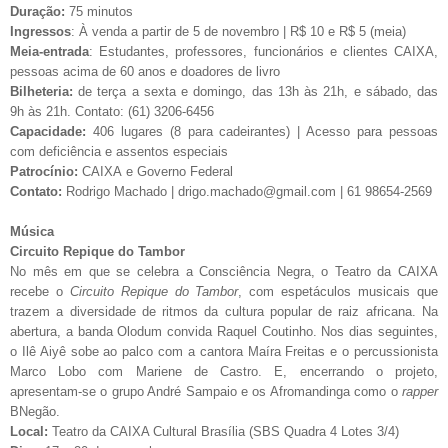
Duração:
75 minutos
Ingressos
: À venda a partir de 5 de novembro | R$ 10 e R$ 5 (meia)
Meia-entrada
: Estudantes, professores, funcionários e clientes CAIXA,
pessoas acima de 60 anos e doadores de livro
Bilheteria:
de terça a sexta e domingo, das 13h às 21h, e sábado, das
9h às 21h. Contato: (61) 3206-6456
Capacidade:
406 lugares (8 para cadeirantes) | Acesso para pessoas
com deficiência e assentos especiais
Patrocínio:
CAIXA e Governo Federal
Contato:
Rodrigo Machado |
drigo.machado@gmail.com
| 61 98654-2569
Música
Circuito Repique do Tambor
No mês em que se celebra a Consciência Negra, o Teatro da CAIXA
recebe o
Circuito
Repique do Tambor
, com espetáculos musicais que
trazem a diversidade de ritmos da cultura popular de raiz africana. Na
abertura, a banda Olodum convida Raquel Coutinho. Nos dias seguintes,
o Ilê Aiyê sobe ao palco com a cantora Maíra Freitas e o percussionista
Marco Lobo com Mariene de Castro. E, encerrando o projeto,
apresentam-se o grupo André Sampaio e os Afromandinga como o
rapper
BNegão.
Local:
Teatro da CAIXA Cultural Brasília (SBS Quadra 4 Lotes 3/4)