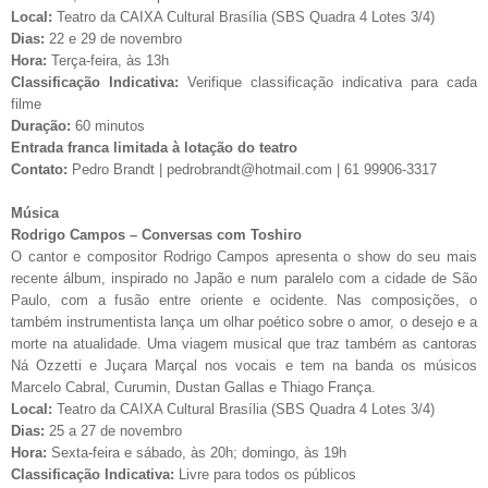
Local:
Teatro da CAIXA Cultural Brasília (SBS Quadra 4 Lotes 3/4)
Dias:
22 e 29 de novembro
Hora:
Terça-feira, às 13h
Classificação Indicativa:
Verifique classificação indicativa para cada
filme
Duração:
60 minutos
Entrada franca limitada à lotação do teatro
Contato:
Pedro Brandt |
pedrobrandt@hotmail.com
| 61 99906-3317
Música
Rodrigo Campos – Conversas com Toshiro
O cantor e compositor Rodrigo Campos apresenta o show do seu mais
recente álbum, inspirado no Japão e num paralelo com a cidade de São
Paulo, com a fusão entre oriente e ocidente. Nas composições, o
também instrumentista lança um olhar poético sobre o amor, o desejo e a
morte na atualidade. Uma viagem musical que traz também as cantoras
Ná Ozzetti e Juçara Marçal nos vocais e tem na banda os músicos
Marcelo Cabral, Curumin, Dustan Gallas e Thiago França.
Local:
Teatro da CAIXA Cultural Brasília (SBS Quadra 4 Lotes 3/4)
Dias:
25 a 27 de novembro
Hora:
Sexta-feira e sábado, às 20h; domingo, às 19h
Classificação Indicativa:
Livre para todos os públicos