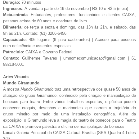
Duração:
70 minutos
Ingressos
: À venda a partir de 19 de novembro | R$ 10 e R$ 5 (meia)
Meia-entrada
: Estudantes, professores, funcionários e clientes CAIXA,
pessoas acima de 60 anos e doadores de livro.
Bilheteria:
de terça a sexta e domingo, das 13h às 21h, e sábado, das
9h às 21h. Contato: (61) 3206-6456
Capacidade:
406 lugares (8 para cadeirantes) | Acesso para pessoas
com deficiência e assentos especiais
Patrocínio:
CAIXA e Governo Federal
Contato:
Guilherme Tavares |
umnomecomunicacao@gmail.com
| 61
99218-5001
Artes Visuais
Mundo Giramundo
A mostra
Mundo Giramundo
traz uma retrospectiva dos quase 50 anos de
atuação do grupo Giramundo, conhecido pela criação e manipulação de
bonecos para teatro. Entre vários trabalhos expostos, o público poderá
conhecer croquis, desenhos e marionetes que narram a trajetória do
grupo mineiro por meio de uma instalação cenográfica. Além da
exposição, o Giramundo leva a magia do teatro de bonecos para o Teatro
da CAIXA e promove palestra e oficina de manipulação de bonecos.
Local:
Galeria Principal da CAIXA Cultural Brasília (SBS Quadra 4 Lotes
3/4)