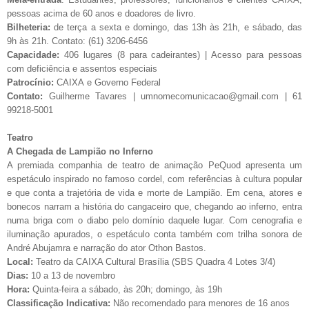
pessoas acima de 60 anos e doadores de livro.
Bilheteria:
de terça a sexta e domingo, das 13h às 21h, e sábado, das
9h às 21h. Contato: (61) 3206-6456
Capacidade:
406 lugares (8 para cadeirantes) | Acesso para pessoas
com deficiência e assentos especiais
Patrocínio:
CAIXA e Governo Federal
Contato:
Guilherme Tavares |
umnomecomunicacao@gmail.com
| 61
99218-5001
Teatro
A Chegada de Lampião no Inferno
A premiada companhia de teatro de animação PeQuod apresenta um
espetáculo inspirado no famoso cordel, com referências à cultura popular
e que conta a trajetória de vida e morte de Lampião. Em cena, atores e
bonecos narram a história do cangaceiro que, chegando ao inferno, entra
numa briga com o diabo pelo domínio daquele lugar. Com cenografia e
iluminação apurados, o espetáculo conta também com trilha sonora de
André Abujamra e narração do ator Othon Bastos.
Local:
Teatro da CAIXA Cultural Brasília (SBS Quadra 4 Lotes 3/4)
Dias:
10 a 13 de novembro
Hora:
Quinta-feira a sábado, às 20h; domingo, às 19h
Classificação Indicativa:
Não recomendado para menores de 16 anos