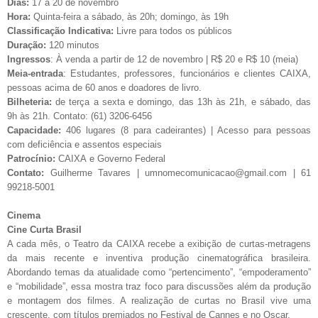
Dias:
17 a 20 de novembro
Hora:
Quinta-feira a sábado, às 20h; domingo, às 19h
Classificação Indicativa:
Livre para todos os públicos
Duração:
120 minutos
Ingressos
: À venda a partir de 12 de novembro | R$ 20 e R$ 10 (meia)
Meia-entrada
: Estudantes, professores, funcionários e clientes CAIXA,
pessoas acima de 60 anos e doadores de livro.
Bilheteria:
de terça a sexta e domingo, das 13h às 21h, e sábado, das
9h às 21h. Contato: (61) 3206-6456
Capacidade:
406 lugares (8 para cadeirantes) | Acesso para pessoas
com deficiência e assentos especiais
Patrocínio:
CAIXA e Governo Federal
Contato:
Guilherme Tavares |
umnomecomunicacao@gmail.com
| 61
99218-5001
Cinema
Cine Curta Brasil
A cada mês, o Teatro da CAIXA recebe a exibição de curtas-metragens
da mais recente e inventiva produção cinematográfica brasileira.
Abordando temas da atualidade como “pertencimento”, “empoderamento”
e “mobilidade”, essa mostra traz foco para discussões além da produção
e montagem dos filmes. A realização de curtas no Brasil vive uma
crescente, com títulos premiados no Festival de Cannes e no Oscar.